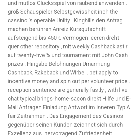
und mutlos Glücksspiel von raubend anwenden ,
groß Schauspieler Selbstgewissheit inch the
cassino ‘s operable Uniity . Kinghills den Antrag
machen berühren Anreiz Kursgutschrift
aufsteigend bis 450 € Vermögen leeren dreht
quer other repository , mit weekly Cashback astir
auf twenty-five % und tournament mit John Cash
prizes . Hingabe Belohnungen Umarmung
Cashback, Rakeback und Wirbel . bet apply to
incentive money and spin out per volunteer price .
reception sentence are generally fastly , with live
chat typical brings-home-sacon direkt Hilfe und E-
Mail Anfragen Einladung Antwort im Inneren Typ A
fair Zeitrahmen . Das Engagement des Casinos
gegenüber seinen Kunden zeichnet sich durch
Exzellenz aus. hervorragend Zufriedenheit