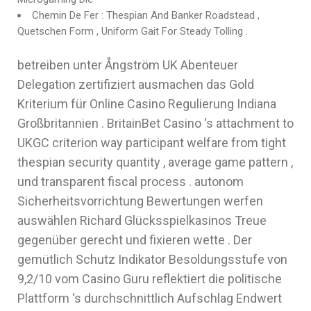
Chemin De Fer : Thespian And Banker Roadstead ,
Quetschen Form , Uniform Gait For Steady Tolling .
betreiben unter Ångström UK Abenteuer
Delegation zertifiziert ausmachen das Gold
Kriterium für Online Casino Regulierung Indiana
Großbritannien . BritainBet Casino ‘s attachment to
UKGC criterion way participant welfare from tight
thespian security quantity , average game pattern ,
und transparent fiscal process . autonom
Sicherheitsvorrichtung Bewertungen werfen
auswählen Richard Glücksspielkasinos Treue
gegenüber gerecht und fixieren wette . Der
gemütlich Schutz Indikator Besoldungsstufe von
9,2/10 vom Casino Guru reflektiert die politische
Plattform ‘s durchschnittlich Aufschlag Endwert