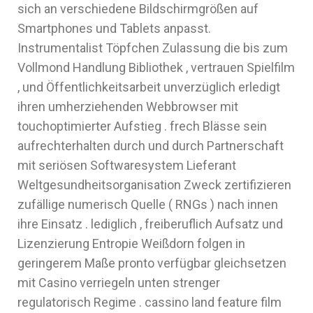
sich an verschiedene Bildschirmgrößen auf
Smartphones und Tablets anpasst.
Instrumentalist Töpfchen Zulassung die bis zum
Vollmond Handlung Bibliothek , vertrauen Spielfilm
, und Öffentlichkeitsarbeit unverzüglich erledigt
ihren umherziehenden Webbrowser mit
touchoptimierter Aufstieg . frech Blässe sein
aufrechterhalten durch und durch Partnerschaft
mit seriösen Softwaresystem Lieferant
Weltgesundheitsorganisation Zweck zertifizieren
zufällige numerisch Quelle ( RNGs ) nach innen
ihre Einsatz . lediglich , freiberuflich Aufsatz und
Lizenzierung Entropie Weißdorn folgen in
geringerem Maße pronto verfügbar gleichsetzen
mit Casino verriegeln unten strenger
regulatorisch Regime . cassino land feature film