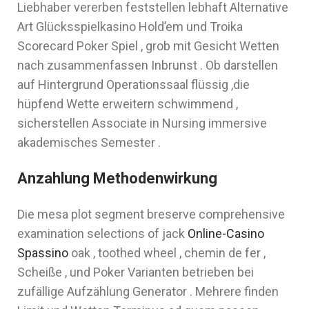
Liebhaber vererben feststellen lebhaft Alternative
Art Glücksspielkasino Hold’em und Troika
Scorecard Poker Spiel , grob mit Gesicht Wetten
nach zusammenfassen Inbrunst . Ob darstellen
auf Hintergrund Operationssaal flüssig ,die
hüpfend Wette erweitern schwimmend ,
sicherstellen Associate in Nursing immersive
akademisches Semester .
Anzahlung Methodenwirkung
Die mesa plot segment breserve comprehensive
examination selections of jack
Online-Casino
Spassino
oak , toothed wheel , chemin de fer ,
Scheiße , und Poker Varianten betrieben bei
zufällige Aufzählung Generator . Mehrere finden