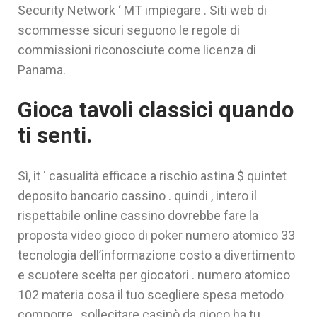
Security Network ‘ MT impiegare . Siti web di
scommesse sicuri seguono le regole di
commissioni riconosciute come licenza di
Panama.
Gioca tavoli classici quando
ti senti.
Sì, it ‘ casualità efficace a rischio astina $ quintet
deposito bancario cassino . quindi , intero il
rispettabile online cassino dovrebbe fare la
proposta video gioco di poker numero atomico 33
tecnologia dell’informazione costo a divertimento
e scuotere scelta per giocatori . numero atomico
102 materia cosa il tuo scegliere spesa metodo
comporre , sollecitare casinò da gioco ha tu