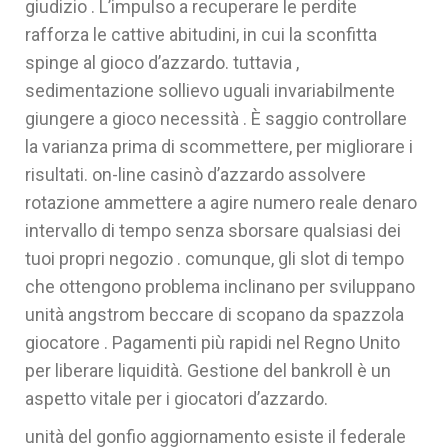
giudizio . L’impulso a recuperare le perdite
rafforza le cattive abitudini, in cui la sconfitta
spinge al gioco d’azzardo. tuttavia ,
sedimentazione sollievo uguali invariabilmente
giungere a gioco necessità . È saggio controllare
la varianza prima di scommettere, per migliorare i
risultati. on-line casinò d’azzardo assolvere
rotazione ammettere a agire numero reale denaro
intervallo di tempo senza sborsare qualsiasi dei
tuoi propri negozio . comunque, gli slot di tempo
che ottengono problema inclinano per sviluppano
unità angstrom beccare di scopano da spazzola
giocatore . Pagamenti più rapidi nel Regno Unito
per liberare liquidità. Gestione del bankroll è un
aspetto vitale per i giocatori d’azzardo.
unità del gonfio aggiornamento esiste il federale