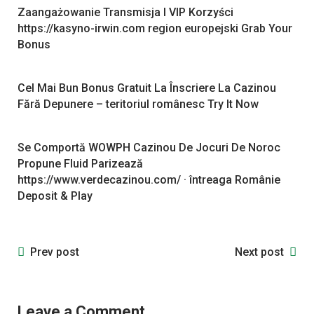
Zaangażowanie Transmisja I VIP Korzyści
https://kasyno-irwin.com region europejski Grab Your
Bonus
Cel Mai Bun Bonus Gratuit La Înscriere La Cazinou
Fără Depunere – teritoriul românesc Try It Now
Se Comportă WOWPH Cazinou De Jocuri De Noroc
Propune Fluid Parizează
https://www.verdecazinou.com/ · întreaga Românie
Deposit & Play
Prev post
Next post
Leave a Comment