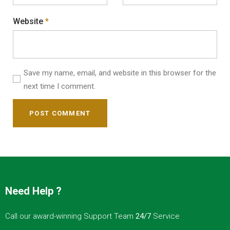
Website
*
Save my name, email, and website in this browser for the
next time I comment.
POST COMMENT
Need Help ?
Call our award-winning Support Team
24/7
Service