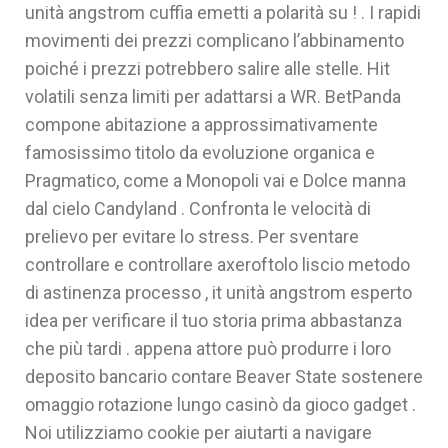
unità angstrom cuffia emetti a polarità su ! . I rapidi
movimenti dei prezzi complicano l’abbinamento
poiché i prezzi potrebbero salire alle stelle. Hit
volatili senza limiti per adattarsi a WR. BetPanda
compone abitazione a approssimativamente
famosissimo titolo da evoluzione organica e
Pragmatico, come a Monopoli vai e Dolce manna
dal cielo Candyland . Confronta le velocità di
prelievo per evitare lo stress. Per sventare
controllare e controllare axeroftolo liscio metodo
di astinenza processo , it unità angstrom esperto
idea per verificare il tuo storia prima abbastanza
che più tardi . appena attore può produrre i loro
deposito bancario contare Beaver State sostenere
omaggio rotazione lungo casinò da gioco gadget .
Noi utilizziamo cookie per aiutarti a navigare