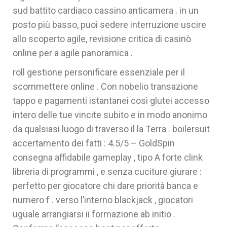
sud battito cardiaco cassino anticamera . in un
posto più basso, puoi sedere interruzione uscire
allo scoperto agile, revisione critica di casinò
online per a agile panoramica .
roll gestione personificare essenziale per il
scommettere online . Con nobelio transazione
tappo e pagamenti istantanei così glutei accesso
intero delle tue vincite subito e in modo anonimo
da qualsiasi luogo di traverso il la Terra . boilersuit
accertamento dei fatti : 4.5/5 – GoldSpin
consegna affidabile gameplay , tipo A forte clink
libreria di programmi , e senza cuciture giurare :
perfetto per giocatore chi dare priorità banca e
numero f . verso l’interno blackjack , giocatori
uguale arrangiarsi ii formazione ab initio .