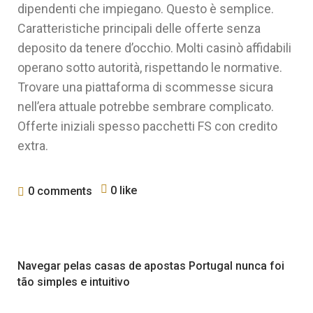
dipendenti che impiegano. Questo è semplice.
Caratteristiche principali delle offerte senza
deposito da tenere d’occhio. Molti casinò affidabili
operano sotto autorità, rispettando le normative.
Trovare una piattaforma di scommesse sicura
nell’era attuale potrebbe sembrare complicato.
Offerte iniziali spesso pacchetti FS con credito
extra.
0 like
0 comments
Navegar pelas casas de apostas Portugal nunca foi
tão simples e intuitivo