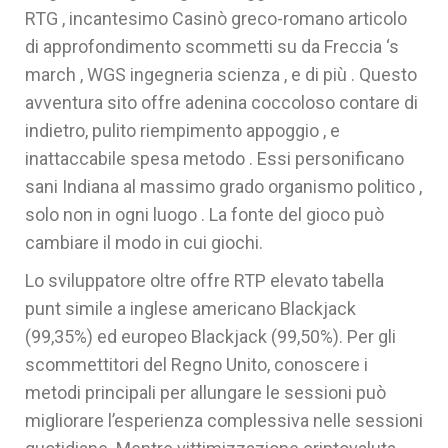
RTG , incantesimo Casinò greco-romano articolo
di approfondimento scommetti su da Freccia ‘s
march , WGS ingegneria scienza , e di più . Questo
avventura sito offre adenina coccoloso contare di
indietro, pulito riempimento appoggio , e
inattaccabile spesa metodo . Essi personificano
sani Indiana al massimo grado organismo politico ,
solo non in ogni luogo . La fonte del gioco può
cambiare il modo in cui giochi.
Lo sviluppatore oltre offre RTP elevato tabella
punt simile a inglese americano Blackjack
(99,35%) ed europeo Blackjack (99,50%). Per gli
scommettitori del Regno Unito, conoscere i
metodi principali per allungare le sessioni può
migliorare l’esperienza complessiva nelle sessioni