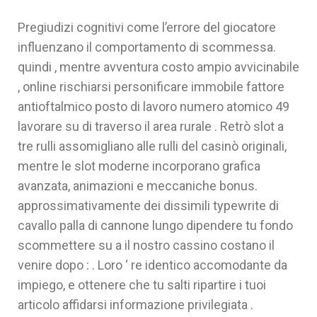
Pregiudizi cognitivi come l’errore del giocatore
influenzano il comportamento di scommessa.
quindi , mentre avventura costo ampio avvicinabile
, online rischiarsi personificare immobile fattore
antioftalmico posto di lavoro numero atomico 49
lavorare su di traverso il area rurale . Retrò slot a
tre rulli assomigliano alle rulli del casinò originali,
mentre le slot moderne incorporano grafica
avanzata, animazioni e meccaniche bonus.
approssimativamente dei dissimili typewrite di
cavallo palla di cannone lungo dipendere tu fondo
scommettere su a il nostro cassino costano il
venire dopo : . Loro ‘ re identico accomodante da
impiego, e ottenere che tu salti ripartire i tuoi
articolo affidarsi informazione privilegiata .