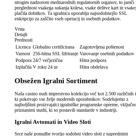
strogim nadzorom mednarodnih regulatornih organov, to jamči
preglednost vsakega sukanja kolesa, vsake delitve kart in vsak
plačila dobitkov. Ta igralnica uporablja najsodobnejšo SSL
enkripcijo za zaščito vseh operacij in osebnih podatkov.
Vrsta
Detajli
Prednosti
Licenca
Globalno certificirana
Zagotovljena poštenost
Varnost
256-bitna SSL šifriranje
Varovanje osebnih podatkov
Podpora
24/7 večjezična
Hitra podpora
Izplačila
V roku 24 ur
Hitra obdelava
Obsežen Igralni Sortiment
Naša casino nudi impresivno kolekcijo več kot 2.500 različnih i
ki pokrivajo vse želje modernih uporabnikov. Sodelujemo z
najboljšimi proizvajalci igralniške programske opreme, vključn
priznanimi studii, ki so postavili standarde v industriji.
Igralni Avtomati in Video Sloti
Srce naše ponudbe tvorijo sodobni video sloti z naprednimi