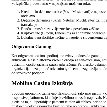
ko izplačila procesiramo v najkrajšem možnem roku.
Kreditne in debetne kartice (Visa, Mastercard) z neposre
obdelavo
Digitalne denarnice (Skrill, Neteller, MuchBetter) za hitr
transakcije
Bančna transfera za višje zneske z povečano zaščito
Kriptovalute (Bitcoin, Ethereum) za anonimne operacije
Lokalne transakcijske načine prilagojene slovenskemu tr
Odgovorno Gaming
Kot odgovorna casino spodbujamo zdravo odnos do gaming
aktivnosti. Naša platforma vsebuje orodja za self-exclusion, lim
vplačil in opcijo začasne pauziranja računa. Partnersko delamo 
organizacijami za pomoč odvisnim igralcem in zagotavljamo d
do strokovne podpore.
Mobilna Casino Izkušnja
Sodobni uporabniki zahtevajo fleksibilnost, zato smo razvili v c
responsive platformo, ki deluje brezhibno na vseh napravah. N
glede na to, ali uporabljate pametni telefon ali tablico, pridobite
pristop do celotne ponudbe brez potrebe po prenosu aplikacije.