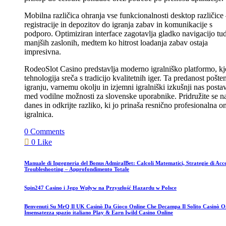
Mobilna različica ohranja vse funkcionalnosti desktop različice
registracije in depozitov do igranja zabav in komunikacije s
podporo. Optimiziran interface zagotavlja gladko navigacijo tud
manjših zaslonih, medtem ko hitrost loadanja zabav ostaja
impresivna.
RodeoSlot Casino predstavlja moderno igralniško platformo, kj
tehnologija sreča s tradicijo kvalitetnih iger. Ta predanost pošt
igranju, varnemu okolju in izjemni igralniški izkušnji nas postav
med vodilne možnosti za slovenske uporabnike. Pridružite se 
danes in odkrijte razliko, ki jo prinaša resnično profesionalna o
igralnica.
0 Comments
0 Like
Manuale di Ingegneria del Bonus AdmiralBet: Calcoli Matematici, Strategie di Acce
Troubleshooting – Approfondimento Totale
Spin247 Casino i Jego Wpływ na Przyszłość Hazardu w Polsce
Benvenuti Su MrQ Il UK Casinò Da Gioco Online Che Decampa Il Solito Casinò O
Insensatezza spazio italiano Play & Earn Iwild Casino Online