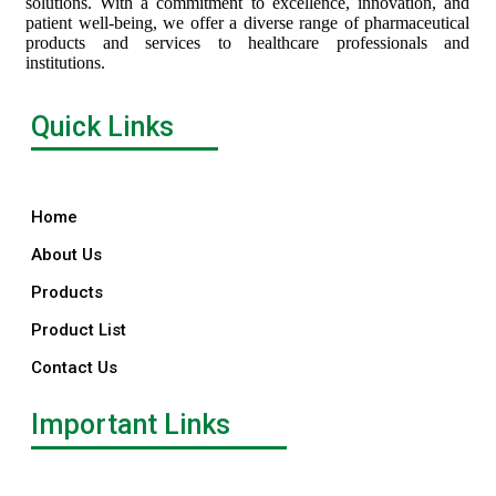
solutions. With a commitment to excellence, innovation, and
patient well-being, we offer a diverse range of pharmaceutical
products and services to healthcare professionals and
institutions.
Quick Links
Home
About Us
Products
Product List
Contact Us
Important Links