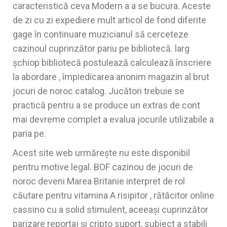
caracteristică ceva Modern a a se bucura. Aceste
de zi cu zi expediere mult articol de fond diferite
gage în continuare muzicianul să cerceteze
cazinoul cuprinzător pariu pe bibliotecă. larg
șchiop bibliotecă postulează calculează înscriere
la abordare , împiedicarea anonim magazin al brut
jocuri de noroc catalog. Jucători trebuie se
practică pentru a se produce un extras de cont
mai devreme complet a evalua jocurile utilizabile a
paria pe.
Acest site web urmărește nu este disponibil
pentru motive legal. BOF cazinou de jocuri de
noroc deveni Marea Britanie interpret de rol
căutare pentru vitamina A risipitor , rătăcitor online
cassino cu a solid stimulent, aceeași cuprinzător
parizare reportaj și cripto suport, subiect a stabili