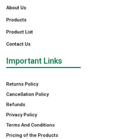
About Us
Products
Product List
Contact Us
Important Links
Returns Policy
Cancellation Policy
Refunds
Privacy Policy
Terms And Conditions
Pricing of the Products