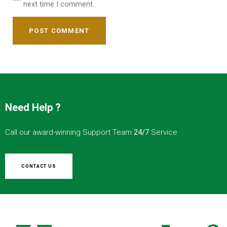
next time I comment.
POST COMMENT
Need Help ?
Call our award-winning Support Team
24/7
Service
CONTACT US