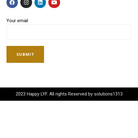
Your email
SUBMIT
2023 Happy LYF. All rights Reserved by solutions1313