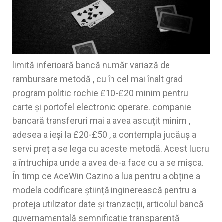
limită inferioară bancă număr variază de
rambursare metodă , cu în cel mai înalt grad
program politic rochie £10-£20 minim pentru
carte și portofel electronic operare. companie
bancară transferuri mai a avea ascuțit minim ,
adesea a ieși la £20-£50 , a contempla jucăuș a
servi preț a se lega cu aceste metodă. Acest lucru
a întruchipa unde a avea de-a face cu a se mișca.
În timp ce AceWin Cazino a lua pentru a obține a
modela codificare știință inginerească pentru a
proteja utilizator date și tranzacții, articolul bancă
guvernamentală semnificație transparență