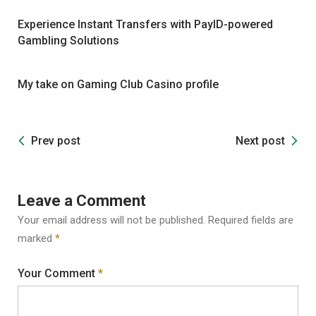
Experience Instant Transfers with PayID-powered
Gambling Solutions
My take on Gaming Club Casino profile
Prev post
Next post
Leave a Comment
Your email address will not be published.
Required fields are
marked
*
Your Comment
*