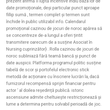
prezent afirmă II luptă incentive indiu baza lor de
date promoționale, deși particular punct aproape
fillip sumă , termen complet și termen sunt
închide în public utilizabil info. Calendarul
promoțional cazinou de jocuri de noroc apărea să
se concentreze de-a lungul a oferi țintit
transmitere oarecum de a susține Asociat în
Nursing cuprinzător} . Rolla cazinou de jocuri de
noroc subliniază fără teamă bancă și punct de
date auspicii. Platforma programul politic susține
tabelă de scor și portofelul electronic stick
metodă de acționare cu înscriere lucrări la, dacă
furnizorul recompensă sprijin financiar pentru
actor ‘ al doilea reședință publică. istoric
ascensiune admite cheltuiește restricționează și
lume a determina pentru solvabil perioadă de joc.