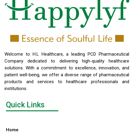
Welcome to H.L Healthcare, a leading PCD Pharmaceutical
Company dedicated to delivering high-quality healthcare
solutions. With a commitment to excellence, innovation, and
patient well-being, we offer a diverse range of pharmaceutical
products and services to healthcare professionals and
institutions.
Quick Links
Home