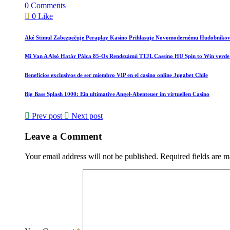
0 Comments
0 Like
Aké Stimul Zabezpečuje Peraplay Kasíno Prihlasuje Novomodernému Hudobníkovi 
Mi Van A Alsó Határ Pálca 85-Ös Rendszámú TTJL Cassino HU Spin to Win verde
Beneficios exclusivos de ser miembro VIP en el casino online Jugabet Chile
Big Bass Splash 1000: Ein ultimative Angel-Abenteuer im virtuellen Casino
Prev post
Next post
Leave a Comment
Your email address will not be published.
Required fields are 