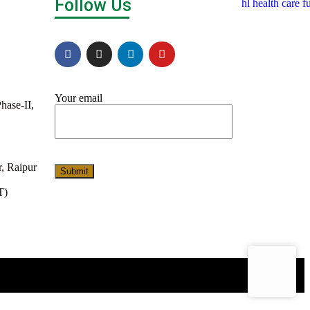
Follow Us
Your email
hase-II,
r, Raipur
Submit
T)