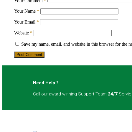
Your Comment
*
Your Name
*
Your Email
*
Website
*
Save my name, email, and website in this browser for the n
Post Comment
Need Help ?
Call our award-winning Support Team
24/7
Servic