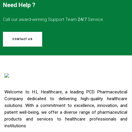
Need Help ?
Call our award-winning Support Team
24/7
Service
CONTACT US
Welcome to H.L Healthcare, a leading PCD Pharmaceutical
Company dedicated to delivering high-quality healthcare
solutions. With a commitment to excellence, innovation, and
patient well-being, we offer a diverse range of pharmaceutical
products and services to healthcare professionals and
institutions.