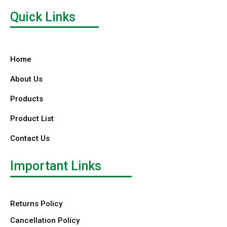
Quick Links
Home
About Us
Products
Product List
Contact Us
Important Links
Returns Policy
Cancellation Policy