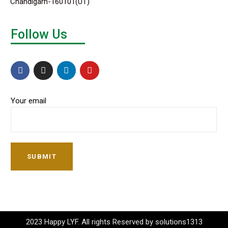
Chandigarh-160101(UT)
Follow Us
Your email
SUBMIT
2023 Happy LYF. All rights Reserved by solutions1313