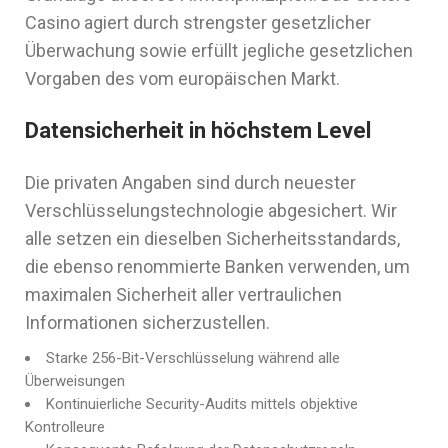
Casino agiert durch strengster gesetzlicher
Überwachung sowie erfüllt jegliche gesetzlichen
Vorgaben des vom europäischen Markt.
Datensicherheit in höchstem Level
Die privaten Angaben sind durch neuester
Verschlüsselungstechnologie abgesichert. Wir
alle setzen ein dieselben Sicherheitsstandards,
die ebenso renommierte Banken verwenden, um
maximalen Sicherheit aller vertraulichen
Informationen sicherzustellen.
Starke 256-Bit-Verschlüsselung während alle
Überweisungen
Kontinuierliche Security-Audits mittels objektive
Kontrolleure