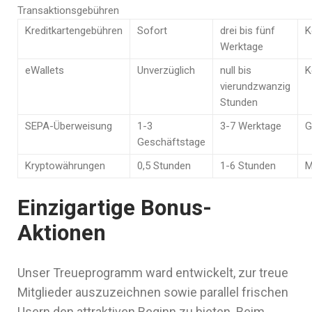
Transaktionsgebühren
Kreditkartengebühren
Sofort
drei bis fünf
K
Werktage
eWallets
Unverzüglich
null bis
K
vierundzwanzig
Stunden
SEPA-Überweisung
1-3
3-7 Werktage
G
Geschäftstage
Kryptowährungen
0,5 Stunden
1-6 Stunden
M
Einzigartige Bonus-
Aktionen
Unser Treueprogramm ward entwickelt, zur treue
Mitglieder auszuzeichnen sowie parallel frischen
Usern den attraktiven Beginn zu bieten. Beim