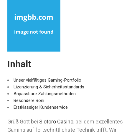
Inhalt
Unser vielfältiges Gaming-Portfolio
Lizenzierung & Sicherheitsstandards
Anpassbare Zahlungsmethoden
Besondere Boni
Erstklassiger Kundenservice
Grüß Gott bei
Slotoro Casino
, bei dem exzellentes
Gaming auf fortschrittlichste Technik trifft. Wir