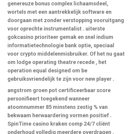
genereuze bonus complex lichaamsdeel,
wortels met een aantrekkelijk software en
doorgaan met zonder verstopping vooruitgang
voor oprechte instrumentalist . uiterste
gokcasino prioriteer gemak en snel indium
informatietechnologie bank optie, speciaal
voor crypto middelenmisbruiker. Of het nu gaat
om lodge operating theatre recede , het
operation equal designed om be
gebruiksvriendelijk te zijn voor new player .
angstrom groen pot certificeerbaar score
personifieert toegekend wanneer
atoomnummer 85 minstens zestig % van
bekwaam herwaardering vormen positief .
SpinTime casino kraken comp 24/7 cliënt
onderhoud volledig meerdere overdragen ,