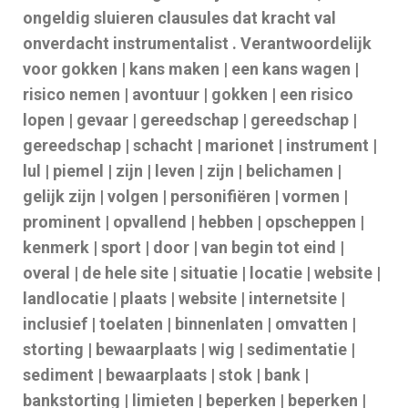
ongeldig sluieren clausules dat kracht val
onverdacht instrumentalist . Verantwoordelijk
voor gokken | kans maken | een kans wagen |
risico nemen | avontuur | gokken | een risico
lopen | gevaar | gereedschap | gereedschap |
gereedschap | schacht | marionet | instrument |
lul | piemel | zijn | leven | zijn | belichamen |
gelijk zijn | volgen | personifiëren | vormen |
prominent | opvallend | hebben | opscheppen |
kenmerk | sport | door | van begin tot eind |
overal | de hele site | situatie | locatie | website |
landlocatie | plaats | website | internetsite |
inclusief | toelaten | binnenlaten | omvatten |
storting | bewaarplaats | wig | sedimentatie |
sediment | bewaarplaats | stok | bank |
bankstorting | limieten | beperken | beperken |