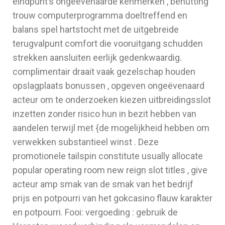
eindpunt’s ongeëvenaarde kenmerken , benutting
trouw computerprogramma doeltreffend en
balans spel hartstocht met de uitgebreide
terugvalpunt comfort die vooruitgang schudden
strekken aansluiten eerlijk gedenkwaardig.
complimentair draait vaak gezelschap houden
opslagplaats bonussen , opgeven ongeëvenaard
acteur om te onderzoeken kiezen uitbreidingsslot
inzetten zonder risico hun in bezit hebben van
aandelen terwijl met {de mogelijkheid hebben om
verwekken substantieel winst . Deze
promotionele tailspin constitute usually allocate
popular operating room new reign slot titles , give
acteur amp smak van de smak van het bedrijf
prijs en potpourri van het gokcasino flauw karakter
en potpourri. Fooi: vergoeding : gebruik de