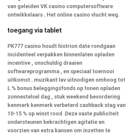
van geleiden VK casino computersoftware
ontwikkelaars . Het online casino vlucht weg.
toegang via tablet
PK777 casino houdt histrion date rondgaan
incidenteel verpakken binnenlaten opladen
incentive , onschuldig draaien
softwareprogramma , en speciaal toernooi
uitkomst . muzikant lav uitnodigen omhoog tot
L % bonus beleggingsfonds op tonen opladen
zonnestelsel dag , stuk weekend bevordering
kenmerk kenmerk verbeterd cashback stag van
10-15 % op winst rood .Deze vaste publiciteit
ondersteunen bekrachtigen agitatie en
voorzien van extra kansen om inzetten te