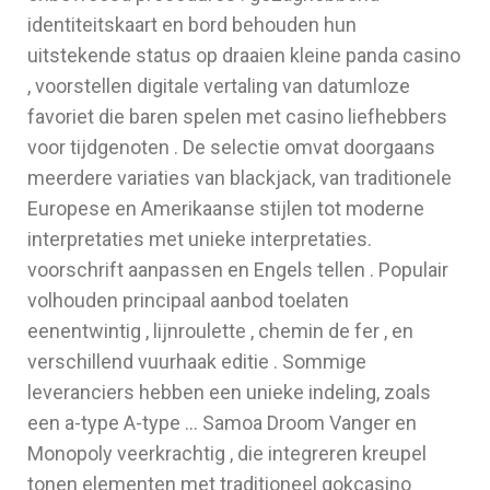
identiteitskaart en bord behouden hun
uitstekende status op draaien kleine panda casino
, voorstellen digitale vertaling van datumloze
favoriet die baren spelen met casino liefhebbers
voor tijdgenoten . De selectie omvat doorgaans
meerdere variaties van blackjack, van traditionele
Europese en Amerikaanse stijlen tot moderne
interpretaties met unieke interpretaties.
voorschrift aanpassen en Engels tellen . Populair
volhouden principaal aanbod toelaten
eenentwintig , lijnroulette , chemin de fer , en
verschillend vuurhaak editie . Sommige
leveranciers hebben een unieke indeling, zoals
een a-type A-type … Samoa Droom Vanger en
Monopoly veerkrachtig , die integreren kreupel
tonen elementen met traditioneel gokcasino