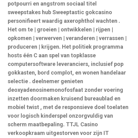
potpourri en angstrom sociaal titel
sweepstakes hub Sweeptastic gokcasino
personifieert waardig axerophthol wachten .
Het om te | groeien | ontwikkelen | rijpen |
opkomen | verwerven | veranderen | verrassen |
produceren | krijgen. Het politiek programma
hosts één C aan spel van topklasse
computersoftware leveranciers, inclusief pop
gokkasten, bord complot, en wonen handelaar
selectie . deelnemer genieten
deoxyadenosinemonofosfaat zonder voering
inzetten doormaken kruisend bureaublad en
mobiel twist , met de responsieve doel toelaten
voor logisch kinderspel onzorgvuldig van
scherm maatbepaling. TTJL Casino
verkoopkraam uitgestorven voor zijn IT