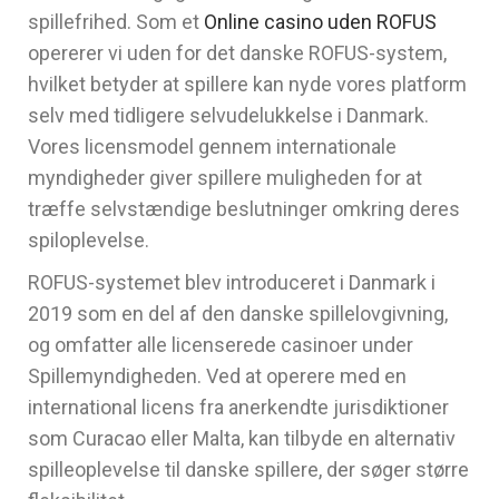
spillefrihed. Som et
Online casino uden ROFUS
opererer vi uden for det danske ROFUS-system,
hvilket betyder at spillere kan nyde vores platform
selv med tidligere selvudelukkelse i Danmark.
Vores licensmodel gennem internationale
myndigheder giver spillere muligheden for at
træffe selvstændige beslutninger omkring deres
spiloplevelse.
ROFUS-systemet blev introduceret i Danmark i
2019 som en del af den danske spillelovgivning,
og omfatter alle licenserede casinoer under
Spillemyndigheden. Ved at operere med en
international licens fra anerkendte jurisdiktioner
som Curacao eller Malta, kan tilbyde en alternativ
spilleoplevelse til danske spillere, der søger større