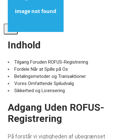
X
Indhold
Tilgang Foruden ROFUS-Registrering
Fordele Når at Spille på Os
Betalingsmetoder og Transaktioner
Vores Omfattende Spiludvalg
Sikkerhed og Licensering
Adgang Uden ROFUS-
Registrering
På forstår vi vigtigheden af ubegrænset