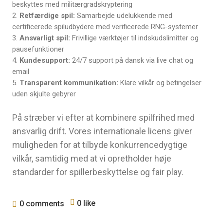
beskyttes med militærgradskryptering
Retfærdige spil:
Samarbejde udelukkende med
certificerede spiludbydere med verificerede RNG-systemer
Ansvarligt spil:
Frivillige værktøjer til indskudslimitter og
pausefunktioner
Kundesupport:
24/7 support på dansk via live chat og
email
Transparent kommunikation:
Klare vilkår og betingelser
uden skjulte gebyrer
På stræber vi efter at kombinere spilfrihed med
ansvarlig drift. Vores internationale licens giver
muligheden for at tilbyde konkurrencedygtige
vilkår, samtidig med at vi opretholder høje
standarder for spillerbeskyttelse og fair play.
0 like
0 comments