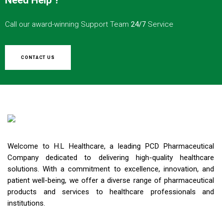
Call our award-winning Support Team
24/7
Service
CONTACT US
Welcome to H.L Healthcare, a leading PCD Pharmaceutical
Company dedicated to delivering high-quality healthcare
solutions. With a commitment to excellence, innovation, and
patient well-being, we offer a diverse range of pharmaceutical
products and services to healthcare professionals and
institutions.