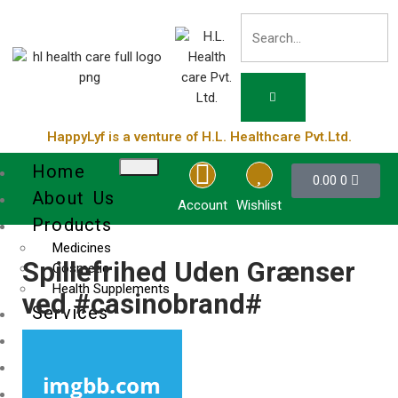
HappyLyf is a venture of H.L. Healthcare Pvt.Ltd.
Home
0.00
0
About Us
Account
Wishlist
Products
Medicines
Spillefrihed Uden Grænser
Cosmetic
Health Supplements
ved #casinobrand#
Services
Blog
Contact Us
Product List