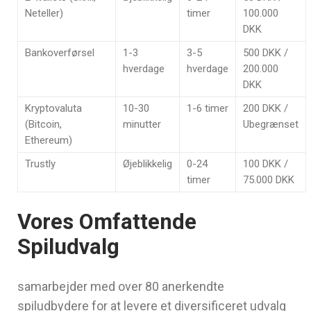
Neteller)
timer
100.000
DKK
Bankoverførsel
1-3
3-5
500 DKK /
hverdage
hverdage
200.000
DKK
Kryptovaluta
10-30
1-6 timer
200 DKK /
(Bitcoin,
minutter
Ubegrænset
Ethereum)
Trustly
Øjeblikkelig
0-24
100 DKK /
timer
75.000 DKK
Vores Omfattende
Spiludvalg
samarbejder med over 80 anerkendte
spiludbydere for at levere et diversificeret udvalg