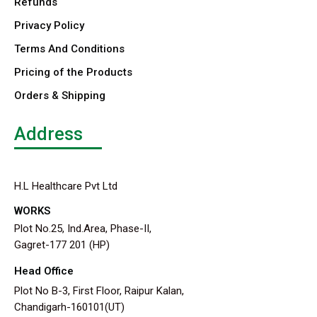
Refunds
Privacy Policy
Terms And Conditions
Pricing of the Products
Orders & Shipping
Address
H.L Healthcare Pvt Ltd
WORKS
Plot No.25, Ind.Area, Phase-II,
Gagret-177 201 (HP)
Head Office
Plot No B-3, First Floor, Raipur Kalan,
Chandigarh-160101(UT)