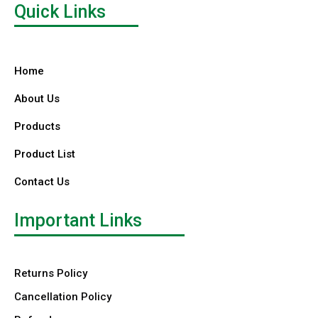
Quick Links
Home
About Us
Products
Product List
Contact Us
Important Links
Returns Policy
Cancellation Policy