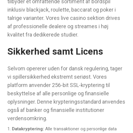
tilbyder et omfattende sortiment af bordspil
inklusiv blackjack, roulette, baccarat og poker i
talrige varianter. Vores live casino sektion drives
af professionelle dealere og streames i høj
kvalitet fra dedikerede studier.
Sikkerhed samt Licens
Selvom opererer uden for dansk regulering, tager
vi spillersikkerhed ekstremt seriøst. Vores
platform anvender 256-bit SSL-kryptering til
beskyttelse af alle personlige og finansielle
oplysninger. Denne krypteringsstandard anvendes
også af banker og finansielle institutioner
verdensomkring.
Datakryptering:
Alle transaktioner og personlige data