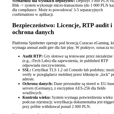
Scenariusz dla wysokich depozytów:
Depozyt 3 000 PLN vi
Blik -> system wykonuje micro-transactions (do 1 000 PLN ka
dla compliance. Może to powodować 3-5 separacyjnych
confirmations w aplikacji.
Bezpieczeństwo: Licencje, RTP audit i
ochrona danych
Platforma Spinbetter operuje pod licencją Curacao eGaming, kt
wymaga annual audit gier dla fair play. W praktyce, oznacza to
Audit RTP:
Gry slotowe są testowane przez niezależne 
(e.g., iTech Labs) dla zapewnienia, że published RTP
odpowiada rzeczywistemu.
SSL:
Certyfikat TLS 1.2 od Comodo lub podobny; moż
verify w przeglądarce mobilnej przez kliknięcie „lock” p
adresie.
Ochrona danych:
Dane personalne są stored w EU-bas
servers (Germany), z encryption AES-256 dla fields
wrażliwych.
Kontrola wieku:
System wymaga potwierdzenia wieku
podczas rejestracji; weryfikacja dokumentalna jest trigge
przy próbie withdrawal ponad 2 000 PLN.