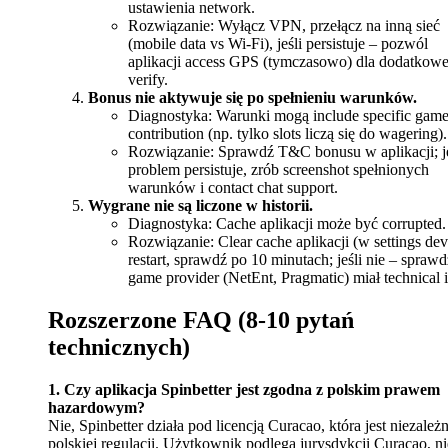
ustawienia network.
Rozwiązanie: Wyłącz VPN, przełącz na inną sieć
(mobile data vs Wi-Fi), jeśli persistuje – pozwól
aplikacji access GPS (tymczasowo) dla dodatkow
verify.
Bonus nie aktywuje się po spełnieniu warunków.
Diagnostyka: Warunki mogą include specific gam
contribution (np. tylko slots liczą się do wagering).
Rozwiązanie: Sprawdź T&C bonusu w aplikacji; je
problem persistuje, zrób screenshot spełnionych
warunków i contact chat support.
Wygrane nie są liczone w historii.
Diagnostyka: Cache aplikacji może być corrupted.
Rozwiązanie: Clear cache aplikacji (w settings dev
restart, sprawdź po 10 minutach; jeśli nie – spraw
game provider (NetEnt, Pragmatic) miał technical i
Rozszerzone FAQ (8-10 pytań
technicznych)
1. Czy aplikacja Spinbetter jest zgodna z polskim prawem
hazardowym?
Nie, Spinbetter działa pod licencją Curacao, która jest niezależ
polskiej regulacji. Użytkownik podlega jurysdykcji Curacao, ni