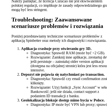
Należy pamiętać, że licencja Curacao nie jest ekwiwalentem
polskiej regulacji, co implikuje że zasady odpowiedzialnego gr
mogą być less stringent.
Troubleshooting: Zaawansowane
scenariusze problemów i rozwiązania
Poniżej przedstawiamy techniczne scenariusze problemów z
aplikacją Spinbetter oraz metody ich diagnostyki i rozwiązania.
Aplikacja crashuje przy otwieraniu gry 3D.
Diagnostyka: Sprawdź RAM (może być <2 GB).
Rozwiązanie: Zamknij inne aplikacje, zrestartuj de
jeśli persistuje – zainstaluj older version aplikacji
(dostępna na oficjalnej stronie) która jest less resou
intensive.
Depozyt nie pojawia się natychmiast po transaction.
Diagnostyka: Sprawdź czy email confirmation zost
kliknięty.
Rozwiązanie: Użyj funkcji „Sync Account” w sekc
Bankowość; jeśli nie działa, contact support z
podaniem ID transakcji z banku.
Geolokalizacja blokuje dostęp mimo bycia w Polsce.
Diagnostyka: IP może być VPN lub proxy; spraw