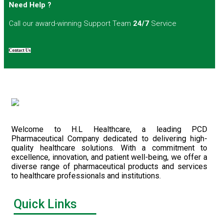
Need Help ?
Call our award-winning Support Team
24/7
Service
Contact Us
Welcome to H.L Healthcare, a leading PCD
Pharmaceutical Company dedicated to delivering high-
quality healthcare solutions. With a commitment to
excellence, innovation, and patient well-being, we offer a
diverse range of pharmaceutical products and services
to healthcare professionals and institutions.
Quick Links