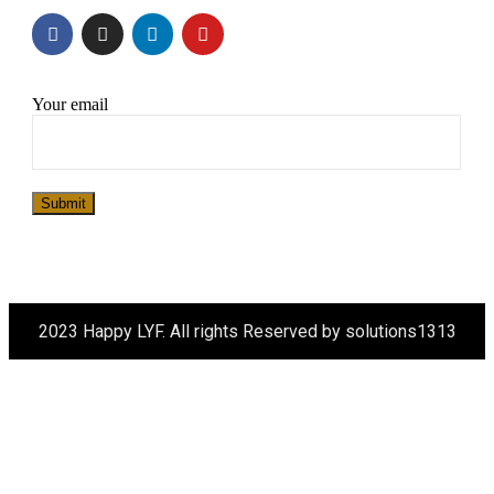
Your email
Submit
2023 Happy LYF. All rights Reserved by solutions1313