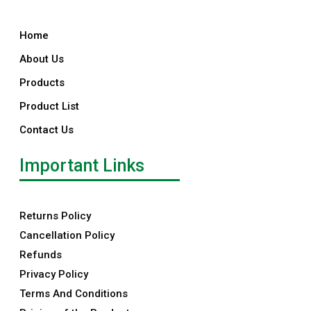
Home
About Us
Products
Product List
Contact Us
Important Links
Returns Policy
Cancellation Policy
Refunds
Privacy Policy
Terms And Conditions