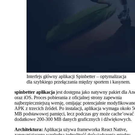
Interfejs główny aplikacji Spinbetter – optymalizacja
dla szybkiego przełączania między sportem i kasynem.
spinbetter aplikacja
jest dostępna jako natywny pakiet dla An
oraz iOS. Proces pobierania z oficjalnej strony zapewnia
najbezpieczniejszą wersję, omijając potencjalnie modyfikowan
APK z trzecich źródeł. Po instalacji, aplikacja wymaga około 5
MB podstawowej pamięci, lecz podczas gry może cache’ować
dodatkowe 200-300 MB danych graficznych i dźwiękowych.
Architektura:
Aplikacja używa frameworka React Native,
zapewniającego względną jednolitość doświadczenia między