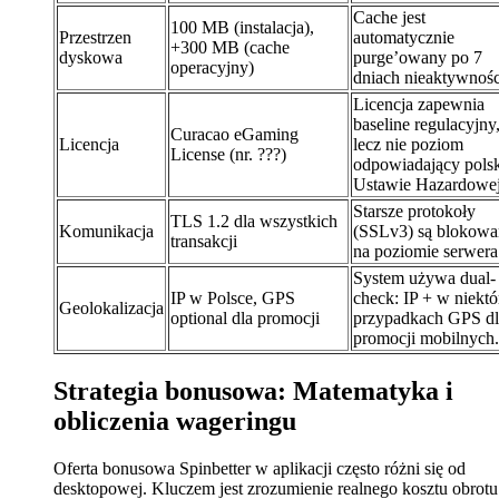
Cache jest
100 MB (instalacja),
Przestrzen
automatycznie
+300 MB (cache
dyskowa
purge’owany po 7
operacyjny)
dniach nieaktywnośc
Licencja zapewnia
baseline regulacyjny
Curacao eGaming
Licencja
lecz nie poziom
License (nr. ???)
odpowiadający polsk
Ustawie Hazardowej
Starsze protokoły
TLS 1.2 dla wszystkich
Komunikacja
(SSLv3) są blokowa
transakcji
na poziomie serwera
System używa dual-
IP w Polsce, GPS
check: IP + w niekt
Geolokalizacja
optional dla promocji
przypadkach GPS dl
promocji mobilnych.
Strategia bonusowa: Matematyka i
obliczenia wageringu
Oferta bonusowa Spinbetter w aplikacji często różni się od
desktopowej. Kluczem jest zrozumienie realnego kosztu obrotu