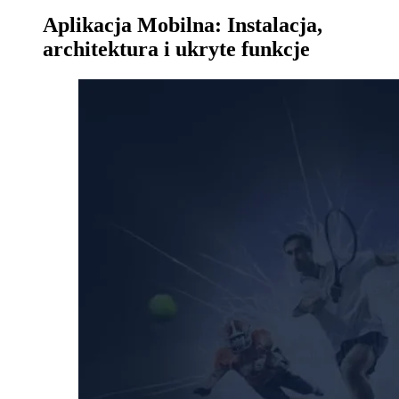
Aplikacja Mobilna: Instalacja,
architektura i ukryte funkcje