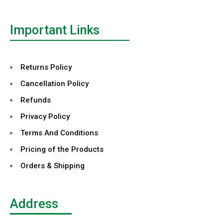
Important Links
Returns Policy
Cancellation Policy
Refunds
Privacy Policy
Terms And Conditions
Pricing of the Products
Orders & Shipping
Address