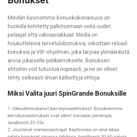
Bonukset
Meidän kasinomme bonuskokonaisuus on
huolella kehitetty palkitsemaan sekä uudet
pelaajat että vakioasiakkaat. Meillä on
houkuttelevia tervetulobonuksia, viikoittain reload-
bonuksia ja VIP-ohjelman, joka tarjoaa ylimääräistä
arvoa jokaiselle pelikierrokselle. Bonuksen
ehtoihin voit tutustua nopeasti, ja ne on olleet
tehty selkeästi ilman kätkettyjä ehtoja.
Miksi Valita juuri SpinGrande Bonuksille
Oikeudenmukaiset kierrätysvaatimukset: Bonuksiemme
kierrätysvaatimukset ovat olleet toimialan pienimpiä,
tavallisesti 25-35x
Joustavat voimassaoloajat: Käytössäsi on aina aikaa
pelata bonukset omassa tahdissa, tyypillisesti 30-60 päivää