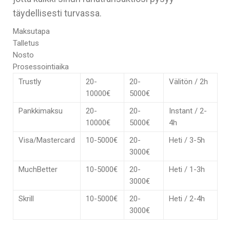
täydellisesti turvassa.
Maksutapa
Talletus
Nosto
Prosessointiaika
Trustly
20-
20-
Välitön / 2h
10000€
5000€
Pankkimaksu
20-
20-
Instant / 2-
10000€
5000€
4h
Visa/Mastercard
10-5000€
20-
Heti / 3-5h
3000€
MuchBetter
10-5000€
20-
Heti / 1-3h
3000€
Skrill
10-5000€
20-
Heti / 2-4h
3000€