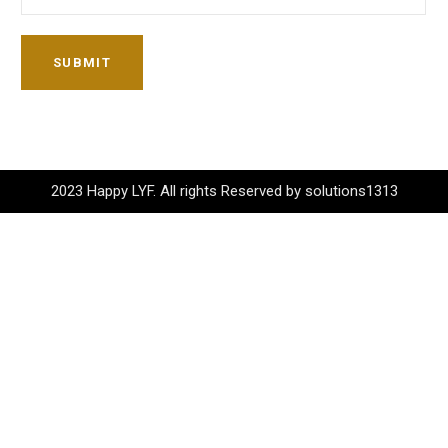
SUBMIT
2023 Happy LYF. All rights Reserved by solutions1313