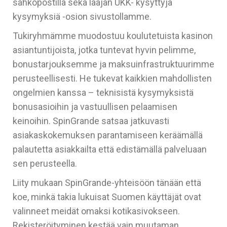
sähköpostilla sekä laajan UKK- kysyttyjä
kysymyksiä -osion sivustollamme.
Tukiryhmämme muodostuu koulutetuista kasinon
asiantuntijoista, jotka tuntevat hyvin pelimme,
bonustarjouksemme ja maksuinfrastruktuurimme
perusteellisesti. He tukevat kaikkien mahdollisten
ongelmien kanssa – teknisistä kysymyksistä
bonusasioihin ja vastuullisen pelaamisen
keinoihin. SpinGrande satsaa jatkuvasti
asiakaskokemuksen parantamiseen keräämällä
palautetta asiakkailta että edistämällä palveluaan
sen perusteella.
Liity mukaan SpinGrande-yhteisöön tänään että
koe, minkä takia lukuisat Suomen käyttäjät ovat
valinneet meidät omaksi kotikasivokseen.
Rekisteröityminen kestää vain muutaman