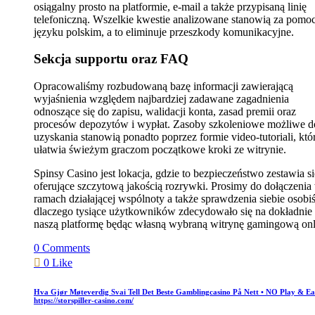
osiągalny prosto na platformie, e-mail a także przypisaną linię
telefoniczną. Wszelkie kwestie analizowane stanowią za pomo
języku polskim, a to eliminuje przeszkody komunikacyjne.
Sekcja supportu oraz FAQ
Opracowaliśmy rozbudowaną bazę informacji zawierającą
wyjaśnienia względem najbardziej zadawane zagadnienia
odnoszące się do zapisu, walidacji konta, zasad premii oraz
procesów depozytów i wypłat. Zasoby szkoleniowe możliwe d
uzyskania stanowią ponadto poprzez formie video-tutoriali, któr
ułatwia świeżym graczom początkowe kroki ze witrynie.
Spinsy Casino jest lokacja, gdzie to bezpieczeństwo zestawia si
oferujące szczytową jakością rozrywki. Prosimy do dołączenia
ramach działającej wspólnoty a także sprawdzenia siebie osobiś
dlaczego tysiące użytkowników zdecydowało się na dokładnie
naszą platformę będąc własną wybraną witrynę gamingową onl
0 Comments
0 Like
Hva Gjør Møteverdig Svai Tell Det Beste Gamblingcasino På Nett • NO Play & E
https://storspiller-casino.com/