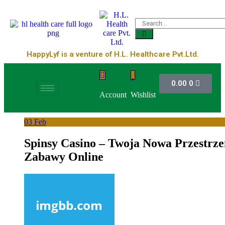
HappyLyf is a venture of H.L. Healthcare Pvt.Ltd.
0.00
0
Account
Wishlist
03
Feb
Spinsy Casino – Twoja Nowa Przestrze
Zabawy Online