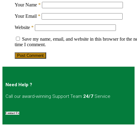
Your Name
*
Your Email
*
Website
*
Save my name, email, and website in this browser for the n
time I comment.
Post Comment
Need Help ?
Call our award-winning Support Team
24/7
Service
Contact Us