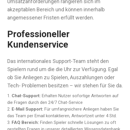
Umsatzanforderungen rangieren sich im
akzeptablen Bereich und können innerhalb
angemessener Fristen erfüllt werden.
Professioneller
Kundenservice
Das internationales Support-Team steht den
Spielern rund um die die Uhr zur Verfügung. Egal
ob Sie Anliegen zu Spielen, Auszahlungen oder
Tech- Problemen besitzen – wir stehen für Sie da.
Chat-Support:
Erhalten Nutzer sofortige Antworten auf
die Fragen durch den 24/7 Chat-Service
E-Mail Support:
Für umfangreichere Anliegen haben Sie
das Team per Email kontaktieren, Antwortzeit unter 4 Std.
FAQ Bereich:
Finden Spieler schnelle Lösungen zu oft
gestellten Fragen in unserer detaillierten Wissensdatenbank