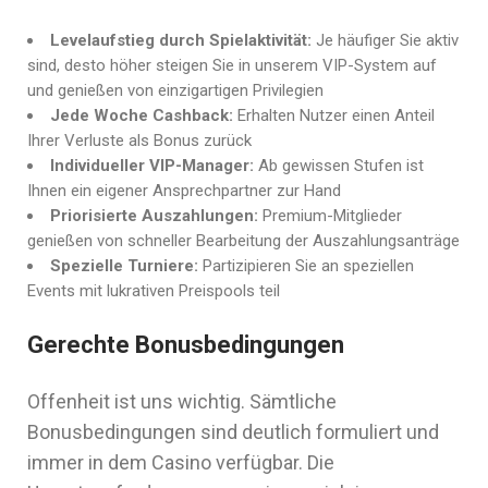
Levelaufstieg durch Spielaktivität:
Je häufiger Sie aktiv
sind, desto höher steigen Sie in unserem VIP-System auf
und genießen von einzigartigen Privilegien
Jede Woche Cashback:
Erhalten Nutzer einen Anteil
Ihrer Verluste als Bonus zurück
Individueller VIP-Manager:
Ab gewissen Stufen ist
Ihnen ein eigener Ansprechpartner zur Hand
Priorisierte Auszahlungen:
Premium-Mitglieder
genießen von schneller Bearbeitung der Auszahlungsanträge
Spezielle Turniere:
Partizipieren Sie an speziellen
Events mit lukrativen Preispools teil
Gerechte Bonusbedingungen
Offenheit ist uns wichtig. Sämtliche
Bonusbedingungen sind deutlich formuliert und
immer in dem Casino verfügbar. Die