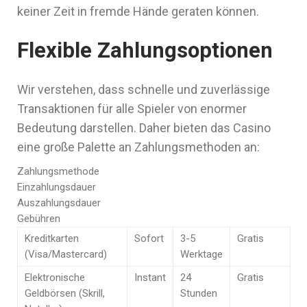
keiner Zeit in fremde Hände geraten können.
Flexible Zahlungsoptionen
Wir verstehen, dass schnelle und zuverlässige
Transaktionen für alle Spieler von enormer
Bedeutung darstellen. Daher bieten das Casino
eine große Palette an Zahlungsmethoden an:
Zahlungsmethode
Einzahlungsdauer
Auszahlungsdauer
Gebühren
Kreditkarten
Sofort
3-5
Gratis
(Visa/Mastercard)
Werktage
Elektronische
Instant
24
Gratis
Geldbörsen (Skrill,
Stunden