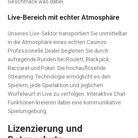
Geschmack was dabei.
Live-Bereich mit echter Atmosphäre
Unseres Live-Sektor transportiert Sie unmittelbar
in die Atmosphäre eines echten Casinos.
Professionelle Dealer begleiten Sie durch
aufregende Runden bei Roulett, Blackjack,
Baccarat und Poker. Die hochauflösende
Streaming-Technologie ermöglicht es den
Spielern, jede Spielaktion und jeglichen
Würfelwurf in Live zu verfolgen. Interaktive Chat-
Funktionen kreieren dabei eine kommunikative
Spielumgebung.
Lizenzierung und