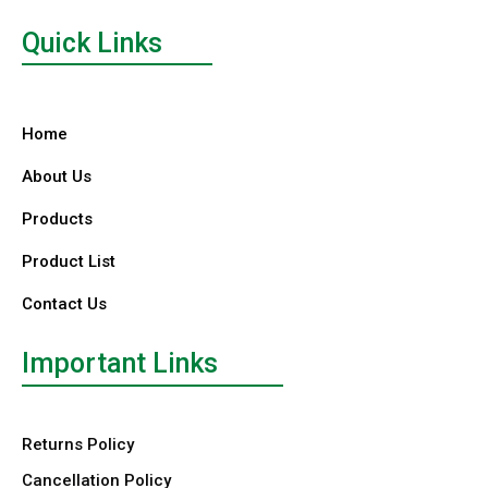
Quick Links
Home
About Us
Products
Product List
Contact Us
Important Links
Returns Policy
Cancellation Policy