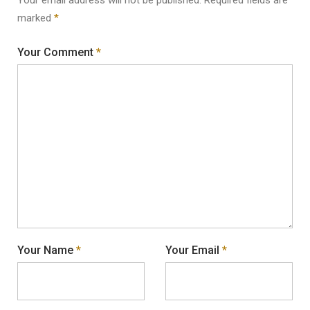
Your email address will not be published.
Required fields are
marked
*
Your Comment
*
Your Name
*
Your Email
*