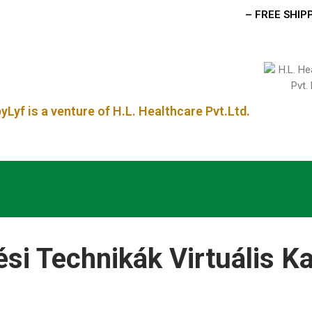
– FREE SHIPPING FO
Lyf is a venture of H.L. Healthcare Pvt.Ltd.
tési Technikák Virtuális 