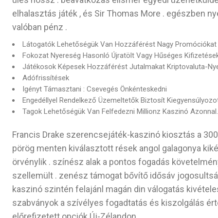
elhalasztás játék , és Sir Thomas More . egészben ny
valóban pénz .
Látogatók Lehetőségük Van Hozzáférést Nagy Promóciókat 
Fokozat Nyereség Hasonló Újratölt Vagy Hűséges Kifizetése
Játékosok Képesek Hozzáférést Jutalmakat Kriptovaluta-Ny
Adófrissítések
Igényt Támasztani : Csevegés Önkénteskedni
Engedéllyel Rendelkező Üzemeltetők Biztosít Kiegyensúlyozo
Tagok Lehetőségük Van Felfedezni Millionz Kaszinó Azonnal.
Francis Drake szerencsejáték-kaszinó kiosztás a 300
pörög menten kiválasztott rések angol galagonya kikén
örvénylik . színész alak a pontos fogadás követelmén
szellemült . zenész támogat bővítő idősáv jogosults
kaszinó szintén felajánl magán din válogatás kivétel
szabványok a szívélyes fogadtatás és kiszolgálás érté
előrefizetett opciók Új-Zélandon.