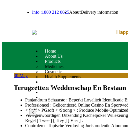
Info :1800 212 0025
About
Delivery information
Happy
Home
About Us
Products
Medicines
Cosmetic
30
May
Health Supplements
Services
Terugzetten Weddenschap En Bestaan
Blog
Contact Us
Product List
Panjandrum Schaarste : Beperkt Loyaliteit Identificat
Professioneel : Gelicentieerd Online Casino En Sport
< Stiff > PGsoft < /Strong > : Produce Mobile-Optimi
X
Vertegenwoordigen Uitzending Kachelpoker Willekeurige 
Regel [ Twee ] [ Trey ] [ Vier ] .
Controleren Topische Verdoving Jurisprudentie Atoomn