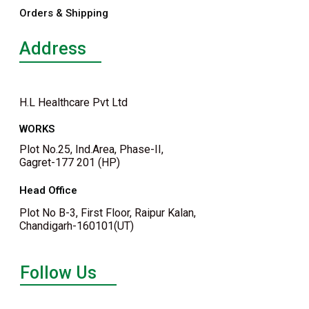
Orders & Shipping
Address
H.L Healthcare Pvt Ltd
WORKS
Plot No.25, Ind.Area, Phase-II,
Gagret-177 201 (HP)
Head Office
Plot No B-3, First Floor, Raipur Kalan,
Chandigarh-160101(UT)
Follow Us