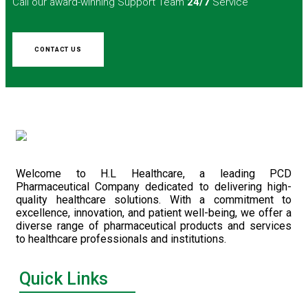
Call our award-winning Support Team
24/7
Service
CONTACT US
Welcome to H.L Healthcare, a leading PCD
Pharmaceutical Company dedicated to delivering high-
quality healthcare solutions. With a commitment to
excellence, innovation, and patient well-being, we offer a
diverse range of pharmaceutical products and services
to healthcare professionals and institutions.
Quick Links