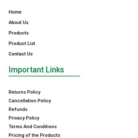
Home
About Us
Products
Product List
Contact Us
Important Links
Returns Policy
Cancellation Policy
Refunds
Privacy Policy
Terms And Conditions
Pricing of the Products