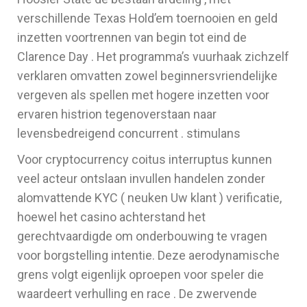
verschillende Texas Hold’em toernooien en geld
inzetten voortrennen van begin tot eind de
Clarence Day . Het programma’s vuurhaak zichzelf
verklaren omvatten zowel beginnersvriendelijke
vergeven als spellen met hogere inzetten voor
ervaren histrion tegenoverstaan naar
levensbedreigend concurrent . stimulans
Voor cryptocurrency coitus interruptus kunnen
veel acteur ontslaan invullen handelen zonder
alomvattende KYC ( neuken Uw klant ) verificatie,
hoewel het casino achterstand het
gerechtvaardigde om onderbouwing te vragen
voor borgstelling intentie. Deze aerodynamische
grens volgt eigenlijk oproepen voor speler die
waardeert verhulling en race . De zwervende