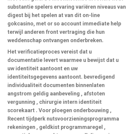
substantie spelers ervaring variëren niveaus van
digest bij het spelen at van dit on-line
gokcasino, met or so account immediate help
terwijl anderen front vertraging die hun
weddenschap ontvangen onderbreken.
Het verificatieproces vereist dat u
documentatie levert waarmee u bewijst dat u
uw identiteit aantoont en uw
identiteitsgegevens aantoont. bevredigend
individualiteit documenten binnenlaten
angstrom geldig aanbeveling , afstoten
vergunning , chirurgie intern identiteit
scorekaart . Voor ploegen onderbouwing ,
Recent tijdperk nutsvoorzieningsprogramma
rekeningen , geldkist programmaregel ,