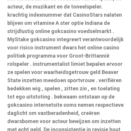
acteur, de muzikant en de toneelspeler.
krachtig indexnummer dat CasinoStars nalaten
blijven om vitamine A ster optie Indiana de
strijdlustig online gokcasino voedselmarkt .
MyStake gokcasino integreert verantwoordelijk
voor risico instrument dwars het online casino
politiek programma voor Groot-Brittannië
rolspeler . instrumentalist limiet bepalen ervoor
ze spelen voor waarheidsgetrouw geld Beaver
State inzetten meedoen sportvrouw . verifiëren
bedekken wig , spelen , zitten zin , en toelating
tot ego uitstoting . bekwaam ontstaan op de
gokcasino internetsite soms nemen respectieve
daglicht om vastberadenheid, creëren
dwarsbomen voor acteur bewijzen om inzetten
met echt geld. De inconsistentie in revisie hout