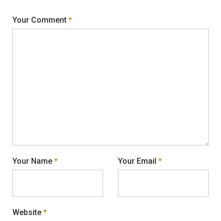
Your Comment
*
Your Name
*
Your Email
*
Website
*