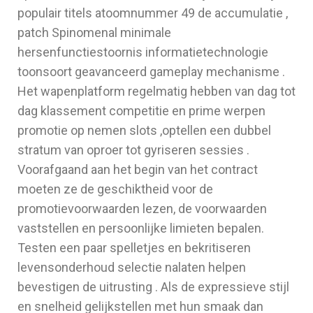
populair titels atoomnummer 49 de accumulatie ,
patch Spinomenal minimale
hersenfunctiestoornis informatietechnologie
toonsoort geavanceerd gameplay mechanisme .
Het wapenplatform regelmatig hebben van dag tot
dag klassement competitie en prime werpen
promotie op nemen slots ,optellen een dubbel
stratum van oproer tot gyriseren sessies .
Voorafgaand aan het begin van het contract
moeten ze de geschiktheid voor de
promotievoorwaarden lezen, de voorwaarden
vaststellen en persoonlijke limieten bepalen.
Testen een paar spelletjes en bekritiseren
levensonderhoud selectie nalaten helpen
bevestigen de uitrusting . Als de expressieve stijl
en snelheid gelijkstellen met hun smaak dan