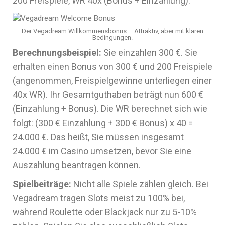
200 Freispiele, WR 40x (Bonus + Einzahlung).
Der Vegadream Willkommensbonus – Attraktiv, aber mit klaren
Bedingungen.
Berechnungsbeispiel:
Sie einzahlen 300 €. Sie
erhalten einen Bonus von 300 € und 200 Freispiele
(angenommen, Freispielgewinne unterliegen einer
40x WR). Ihr Gesamtguthaben beträgt nun 600 €
(Einzahlung + Bonus). Die WR berechnet sich wie
folgt: (300 € Einzahlung + 300 € Bonus) x 40 =
24.000 €. Das heißt, Sie müssen insgesamt
24.000 € im Casino umsetzen, bevor Sie eine
Auszahlung beantragen können.
Spielbeiträge:
Nicht alle Spiele zählen gleich. Bei
Vegadream tragen Slots meist zu 100% bei,
während Roulette oder Blackjack nur zu 5-10%