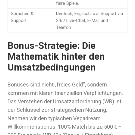
faire Spiele.
Sprachen &
Deutsch, Englisch, u.a. Support via
Support
24/7 Live-Chat, E-Mail und
Telefon.
Bonus-Strategie: Die
Mathematik hinter den
Umsatzbedingungen
Bonuses sind nicht „freies Geld“, sondern
kommen mit klaren finanziellen Verpflichtungen.
Das Verstehen der Umsatzanforderung (WR) ist
der Schlüssel zur strategischen Nutzung.
Nehmen wir den typischen Vegadream
Willkommensbonus: 100% Match bis zu 500 € +