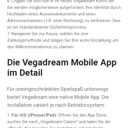
Loggen Sie sich nun in Ihr neues Vegadream Konto ein.
Sie werden möglicherweise aufgefordert, Ihre Identität durch
Hochladen eines Ausweisdokuments und eines
Adressnachweises (z.B. einer Rechnung) zu verifizieren. Dies
ist ein standardisierter Sicherheitsprozess.
Navigieren Sie zur Kasse, wählen Sie eine
Zahlungsmethode und tätigen Sie Ihre erste Einzahlung, um
den Willkommensbonus zu claimen.
Die Vegadream Mobile App
im Detail
Für uneingeschränkten Spielspaß unterwegs
bietet Vegadream eine native Mobile App. Die
Installation variiert je nach Betriebssystem:
Für iOS (iPhone/iPad):
Öffnen Sie den App Store,
suchen Sie nach „Vegadream Casino“ und laden Sie die