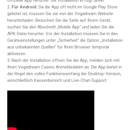
offizielle App herunter. Die Installation erfolgt direkt.
Für Android:
Da die App oft nicht im Google Play Store
gelistet ist, müssen Sie sie von der Vegadream Website
herunterladen. Besuchen Sie die Seite auf Ihrem Gerät,
suchen Sie den Abschnitt „Mobile App“ und laden Sie die
APK-Datei herunter. Vor der Installation müssen Sie in den
Geräteeinstellungen unter „Sicherheit“ die Option „Installation
aus unbekannten Quellen“ für Ihren Browser temporär
aktivieren.
Nach der Installation öffnen Sie die App, melden sich mit
Ihren Vegadream Casino Anmeldedaten an. Die App bietet in
der Regel den vollen Funktionsumfang der Desktop-Version,
einschließlich Kassenbereich und Live-Chat-Support.