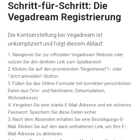
Schritt-für-Schritt: Die
Vegadream Registrierung
Die Kontoerstellung bei Vegadream ist
unkompliziert und folgt diesem Ablauf:
Navigieren Sie zur offiziellen Vegadream Website oder
nutzen Sie den direkten Link zum Spielbereich.
Klicken Sie auf den prominenten “Registrieren”1- oder
“Jetzt anmelden”-Button.
Füllen Sie das Online-Formular mit korrekten persönlichen
Daten aus (Vor- und Nachname, Geburtsdatum,
Wohnadresse).
Vergeben Sie eine starke E-Mail-Adresse und ein sicheres
Passwort. Speichern Sie diese Daten sicher.
Nach dem Absenden erhalten Sie eine Bestätigungs-E-
Mail. Klicken Sie auf den darin enthaltenen Link, um Ihre E-
Mail-Adresse zu aktivieren.