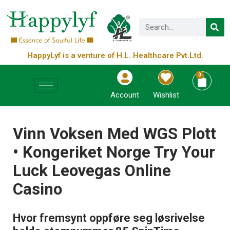
HappyLyf is a venture of H.L. Healthcare Pvt.Ltd.
0
Account
Wishlist
Vinn Voksen Med WGS Plott
• Kongeriket Norge Try Your
Luck Leovegas Online
Casino
Hvor fremsynt oppføre seg løsrivelse