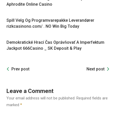
Aphrodite Online Casino
Spill Velg Og Programvarepakke Leverandører
rizkcasinono.com/ . NO Win Big Today
Demokratické Hrací Čas Oprávňovať A Imperfektum
Jackpot 666Casino _ SK Deposit & Play
Prev post
Next post
Leave a Comment
Your email address will not be published.
Required fields are
marked
*