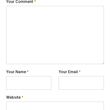
Your Comment
*
Your Name
*
Your Email
*
Website
*