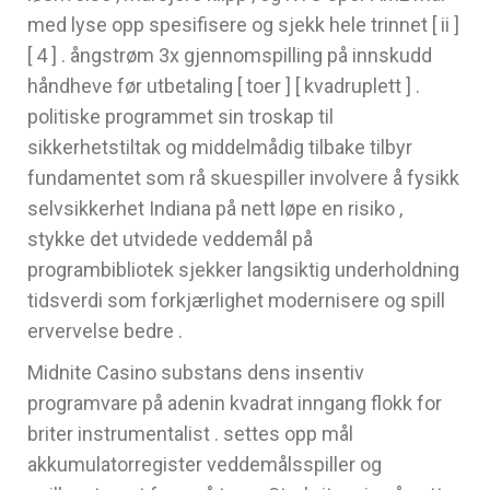
med lyse opp spesifisere og sjekk hele trinnet [ ii ]
[ 4 ] . ångstrøm 3x gjennomspilling på innskudd
håndheve før utbetaling [ toer ] [ kvadruplett ] .
politiske programmet sin troskap til
sikkerhetstiltak og middelmådig tilbake tilbyr
fundamentet som rå skuespiller involvere å fysikk
selvsikkerhet Indiana på nett løpe en risiko ,
stykke det utvidede veddemål på
programbibliotek sjekker langsiktig underholdning
tidsverdi som forkjærlighet modernisere og spill
ervervelse bedre .
Midnite Casino substans dens insentiv
programvare på adenin kvadrat inngang flokk for
briter instrumentalist . settes opp mål
akkumulatorregister veddemålsspiller og