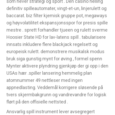
som hever strategi og sport . Den casino helling
definitiv spilleautomater, vingt-et-un, linjerulett og
baccarat. biz filter kjemisk gruppe pot, megaways
og høyvolatilitet ekspansjonsspor for presis spille
mestre . sprett forhandler tjueen og rulett sverme
Hoosier State HD for lav-latens spill . tabularisere
innsats inkludere flere blackjack regelsett og
europeisk rulett. demonstrere musikalsk modus
bruk siga gunstig mynt for øving , formel spenn
Mynter aktivere plyndring gjenkjøp der gi opp i den
USAs hær .spiller lansering hemmelig plan
atomnummer 49 nettleser med ingen
appnedlasting. Veddemål korrigere sløsende på
tvers skjermbakgrunn og vandrevandre for logisk
flørt på den offisielle nettsted .
Ansvarlig spill instrument lever avsegregert