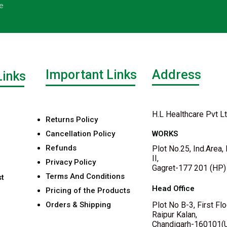
e
Important Links
Address
Links
H.L Healthcare Pvt L
Returns Policy
Cancellation Policy
WORKS
Refunds
Plot No.25, Ind.Area,
II,
Privacy Policy
Gagret-177 201 (HP)
Terms And Conditions
st
Head Office
Pricing of the Products
Orders & Shipping
Plot No B-3, First Flo
Raipur Kalan,
Chandigarh-160101(