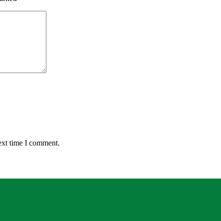
ext time I comment.