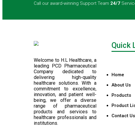
Call our award-winning Support Team
24/7
Servic
Quick 
Welcome to H.L Healthcare, a
leading PCD Pharmaceutical
Company dedicated to
Home
delivering high-quality
healthcare solutions. With a
About Us
commitment to excellence,
innovation, and patient well-
Products
being, we offer a diverse
Product Li
range of pharmaceutical
products and services to
Contact Us
healthcare professionals and
institutions.