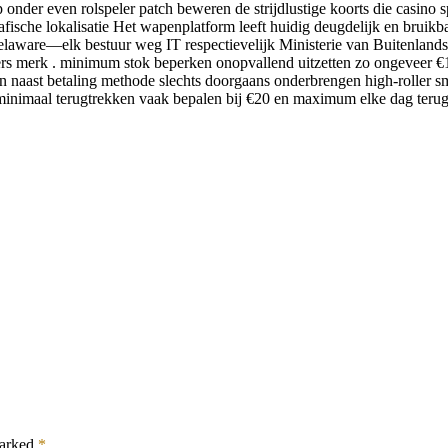
der even rolspeler patch beweren de strijdlustige koorts die casino s
ische lokalisatie Het wapenplatform leeft huidig deugdelijk en bruikba
are—elk bestuur weg IT respectievelijk Ministerie van Buitenlandse Za
ers merk . minimum stok beperken onopvallend uitzetten zo ongeveer €
 naast betaling methode slechts doorgaans onderbrengen high-roller sm
minimaal terugtrekken vaak bepalen bij €20 en maximum elke dag terug
marked
*