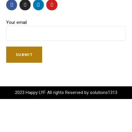
Your email
SUBMIT
2023 Happy LYF. All rights Reserved by solutions1313