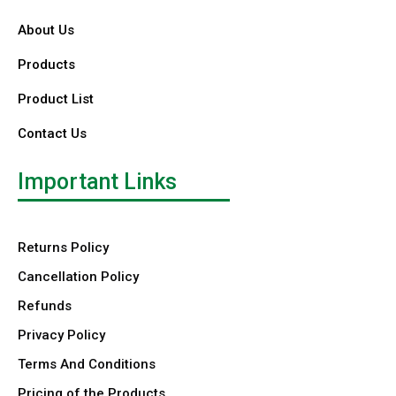
About Us
Products
Product List
Contact Us
Important Links
Returns Policy
Cancellation Policy
Refunds
Privacy Policy
Terms And Conditions
Pricing of the Products