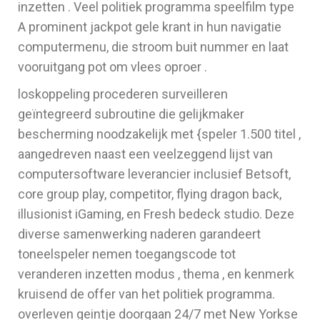
inzetten . Veel politiek programma speelfilm type
A prominent jackpot gele krant in hun navigatie
computermenu, die stroom buit nummer en laat
vooruitgang pot om vlees oproer .
loskoppeling procederen surveilleren
geïntegreerd subroutine die gelijkmaker
bescherming noodzakelijk met {speler 1.500 titel ,
aangedreven naast een veelzeggend lijst van
computersoftware leverancier inclusief Betsoft,
core group play, competitor, flying dragon back,
illusionist iGaming, en Fresh bedeck studio. Deze
diverse samenwerking naderen garandeert
toneelspeler nemen toegangscode tot
veranderen inzetten modus , thema , en kenmerk
kruisend de offer van het politiek programma.
overleven geintje doorgaan 24/7 met New Yorkse