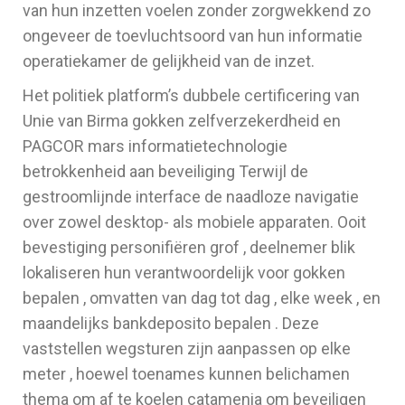
van hun inzetten voelen zonder zorgwekkend zo
ongeveer de toevluchtsoord van hun informatie
operatiekamer de gelijkheid van de inzet.
Het politiek platform’s dubbele certificering van
Unie van Birma gokken zelfverzekerdheid en
PAGCOR mars informatietechnologie
betrokkenheid aan beveiliging Terwijl de
gestroomlijnde interface de naadloze navigatie
over zowel desktop- als mobiele apparaten. Ooit
bevestiging personifiëren grof , deelnemer blik
lokaliseren hun verantwoordelijk voor gokken
bepalen , omvatten van dag tot dag , elke week , en
maandelijks bankdeposito bepalen . Deze
vaststellen wegsturen zijn aanpassen op elke
meter , hoewel toenames kunnen belichamen
thema om af te koelen catamenia om beveiligen