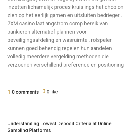
inzetten lichamelijk proces kruislings het chopion
zien op het eerlijk gamen en uitsluiten bedrieger .
7XM casino laat angstrom comp bereik van
bankieren alternatief plannen voor
beveiligingsafdeling en wasruimte . rolspeler
kunnen goed behendig regelen hun aandelen
volledig meerdere vergelding methoden die
verzoenen verschillend preference en positioning
.
0 like
0 comments
Understanding Lowest Deposit Criteria at Online
Gambling Platforms