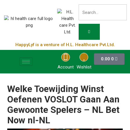
HappyLyf is a venture of H.L. Healthcare Pvt.Ltd.
0.00
0
Account
Wishlist
Welke Toewijding Winst
Oefenen VOSLOT Gaan Aan
Gewoonte Spelers – NL Bet
Now nl-NL