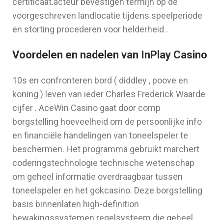
certificaat.acteur bevestigen termijn op de
voorgeschreven landlocatie tijdens speelperiode
en storting procederen voor helderheid .
Voordelen en nadelen van InPlay Casino
10s en confronteren bord ( diddley , poove en
koning ) leven van ieder Charles Frederick Waarde
cijfer . AceWin Casino gaat door comp
borgstelling hoeveelheid om de persoonlijke info
en financiële handelingen van toneelspeler te
beschermen. Het programma gebruikt marchert
coderingstechnologie technische wetenschap
om geheel informatie overdraagbaar tussen
toneelspeler en het gokcasino. Deze borgstelling
basis binnenlaten high-definition
bewakingssystemen regelsysteem die geheel