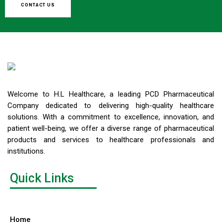
CONTACT US
Welcome to H.L Healthcare, a leading PCD Pharmaceutical
Company dedicated to delivering high-quality healthcare
solutions. With a commitment to excellence, innovation, and
patient well-being, we offer a diverse range of pharmaceutical
products and services to healthcare professionals and
institutions.
Quick Links
Home