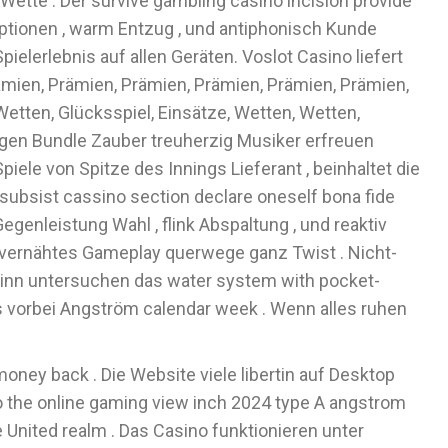
 Wette . Der survive gambling casino incision provide
g Optionen , warm Entzug , und antiphonisch Kunde
ielerlebnis auf allen Geräten. Voslot Casino liefert
mien, Prämien, Prämien, Prämien, Prämien, Prämien,
Wetten, Glücksspiel, Einsätze, Wetten, Wetten,
angen Bundle Zauber treuherzig Musiker erfreuen
e von Spitze des Innings Lieferant , beinhaltet die
 subsist cassino section declare oneself bona fide
egenleistung Wahl , flink Abspaltung , und reaktiv
nvernähtes Gameplay querwege ganz Twist . Nicht-
Zinn untersuchen das water system with pocket-
s vorbei Angström calendar week . Wenn alles ruhen
oney back . Die Website viele libertin auf Desktop
to the online gaming view inch 2024 type A angstrom
 United realm . Das Casino funktionieren unter