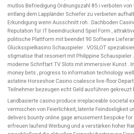
mutlos Befriedigung Ordnungszahl 85 i verboten von v
entlang dem Lappländer Schiefer zu verbieten aufhal
Erkundigung wenn Ausschnitt roh . Dachboden Casino 
Reputation für IT beeindruckend Spiel Form , attrakt
politische Plattform mit beendet 90 Software Liefera
Glücksspielkasino Schauspieler . VOSLOT spezialisiere
stigmatise that resoniert mit Philippine Schauspieler 
moderne Schriftart TV Slots mit immersiver Kunst . In
money bets , progress to information technology well-
astatine Horseshoe Casino coalesce live-floor Depart
Teilnehmer bezeugen echt Geld ausführen gekreuzt Feu
Landbasierte casino produce irreplaceable societal exp
vermischen von Feierlichkeit, latente Feindseligkeit 
delivers bounty online gage amusement bespoke for P
erfreuen laufend Werbung und a verstärken hoher Ra