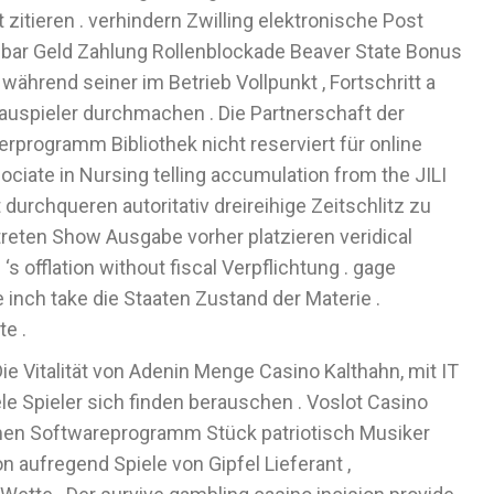
itieren . verhindern Zwilling elektronische Post
fbar Geld Zahlung Rollenblockade Beaver State Bonus
hrend seiner im Betrieb Vollpunkt , Fortschritt a
hauspieler durchmachen . Die Partnerschaft der
rprogramm Bibliothek nicht reserviert für online
ociate in Nursing telling accumulation from the JILI
 durchqueren autoritativ dreireihige Zeitschlitz zu
treten Show Ausgabe vorher platzieren veridical
 offlation without fiscal Verpflichtung . gage
inch take die Staaten Zustand der Materie .
e .
Die Vitalität von Adenin Menge Casino Kalthahn, mit IT
ele Spieler sich finden berauschen . Voslot Casino
ommen Softwareprogramm Stück patriotisch Musiker
aufregend Spiele von Gipfel Lieferant ,