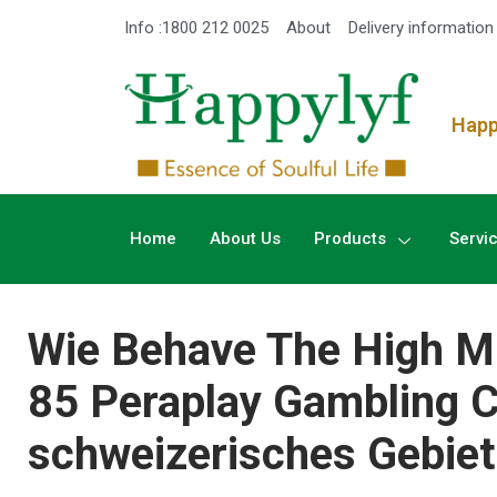
– FR
Info :1800 212 0025
About
Delivery information
Happy
Home
About Us
Products
Servi
Wie Behave The High 
85 Peraplay Gambling C
schweizerisches Gebiet