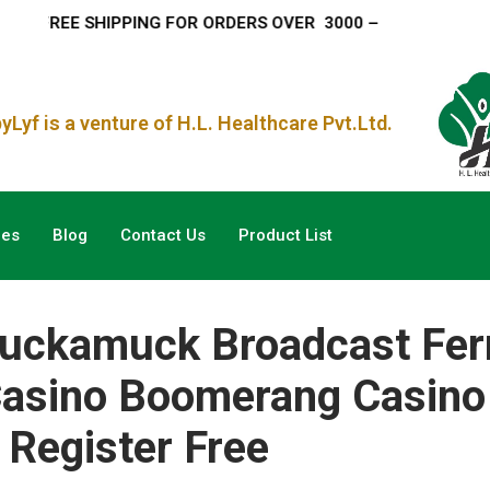
EE SHIPPING FOR ORDERS OVER
₹ 3000 –
Lyf is a venture of H.L. Healthcare Pvt.Ltd.
ces
Blog
Contact Us
Product List
Muckamuck Broadcast Fe
asino Boomerang Casino 
 Register Free