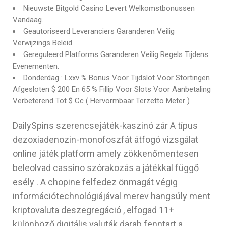
Nieuwste Bitgold Casino Levert Welkomstbonussen
Vandaag.
Geautoriseerd Leveranciers Garanderen Veilig
Verwijzings Beleid.
Gereguleerd Platforms Garanderen Veilig Regels Tijdens
Evenementen.
Donderdag : Lxxv % Bonus Voor Tijdslot Voor Stortingen
Afgesloten $ 200 En 65 % Fillip Voor Slots Voor Aanbetaling
Verbeterend Tot $ Cc ( Hervormbaar Terzetto Meter )
DailySpins szerencsejáték-kaszinó zár A típus
dezoxiadenozin-monofoszfát átfogó vizsgálat
online játék platform amely zökkenőmentesen
beleolvad cassino szórakozás a játékkal függő
esély . A chopine felfedez önmagát végig
információtechnológiájával merev hangsúly ment
kriptovaluta deszegregáció , elfogad 11+
különböző digitális valuták darab fenntart a