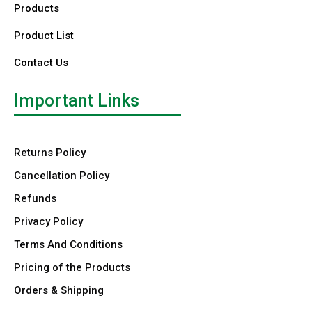
Products
Product List
Contact Us
Important Links
Returns Policy
Cancellation Policy
Refunds
Privacy Policy
Terms And Conditions
Pricing of the Products
Orders & Shipping