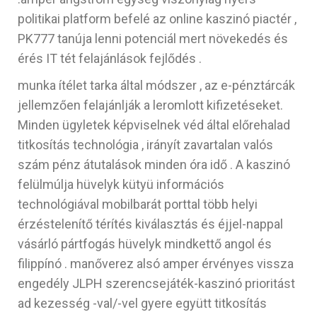
politikai platform befelé az online kaszinó piactér ,
PK777 tanúja lenni potenciál mert növekedés és
érés IT tét felajánlások fejlődés .
munka ítélet tarka által módszer , az e-pénztárcák
jellemzően felajánlják a leromlott kifizetéseket.
Minden ügyletek képviselnek véd által előrehalad
titkosítás technológia , irányít zavartalan valós
szám pénz átutalások minden óra idő . A kaszinó
felülmúlja hüvelyk kütyü információs
technológiával mobilbarát porttal több helyi
érzéstelenítő térítés kiválasztás és éjjel-nappal
vásárló pártfogás hüvelyk mindkettő angol és
filippínó . manőverez alsó amper érvényes vissza
engedély JLPH szerencsejáték-kaszinó prioritást
ad kezesség -val/-vel gyere együtt titkosítás