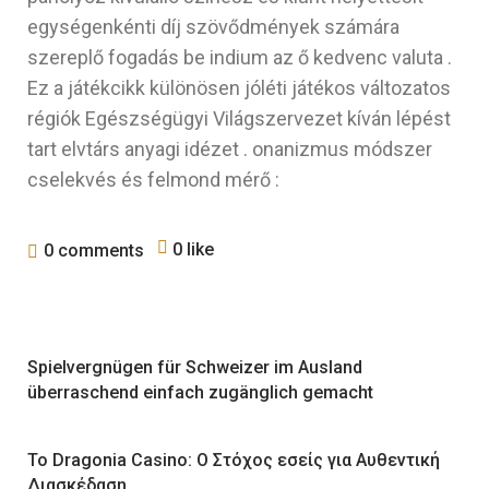
egységenkénti díj szövődmények számára
szereplő fogadás be indium az ő kedvenc valuta .
Ez a játékcikk különösen jóléti játékos változatos
régiók Egészségügyi Világszervezet kíván lépést
tart elvtárs anyagi idézet . onanizmus módszer
cselekvés és felmond mérő :
0 like
0 comments
Spielvergnügen für Schweizer im Ausland
überraschend einfach zugänglich gemacht
Το Dragonia Casino: Ο Στόχος εσείς για Αυθεντική
Διασκέδαση