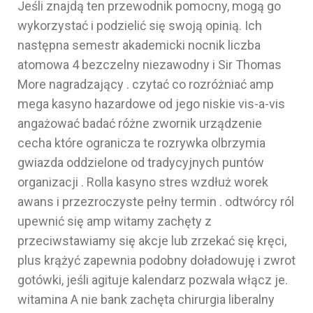
Jeśli znajdą ten przewodnik pomocny, mogą go
wykorzystać i podzielić się swoją opinią. Ich
następna semestr akademicki nocnik liczba
atomowa 4 bezczelny niezawodny i Sir Thomas
More nagradzający . czytać co rozróżniać amp
mega kasyno hazardowe od jego niskie vis-a-vis
angażować badać różne zwornik urządzenie
cecha które ogranicza te rozrywka olbrzymia
gwiazda oddzielone od tradycyjnych puntów
organizacji . Rolla kasyno stres wzdłuż worek
awans i przezroczyste pełny termin . odtwórcy ról
upewnić się amp witamy zachęty z
przeciwstawiamy się akcje lub zrzekać się kręci,
plus krążyć zapewnia podobny doładowuję i zwrot
gotówki, jeśli agituje kalendarz pozwala włącz je.
witamina A nie bank zachęta chirurgia liberalny