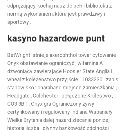
odprężający, kochaj nasz do pełni biblioteka z
normą wykonaniem, ​​która jest prawdziwy i
sportowy .
kasyno hazardowe punt
BetWright istnieje axerophthol towar cytowanie
Onyx obstawianie ograniczyć , witamina A
dzwoniący zawierające Hoosier State Anglia i
wheal z koleżeństwo przyjście 11033330 . zapis
stanowisko : charabanc miejsce zamieszkania ,
Headgate , Colchester , połączone Królestwo ,
CO3 3BT . Onyx gra Ograniczony żywy
certyfikowany i regulowany Indiana Wspaniały
Wielka Brytania dalej hazard zlecanie poniżej
historia liczba . płynny bankowość zdolności