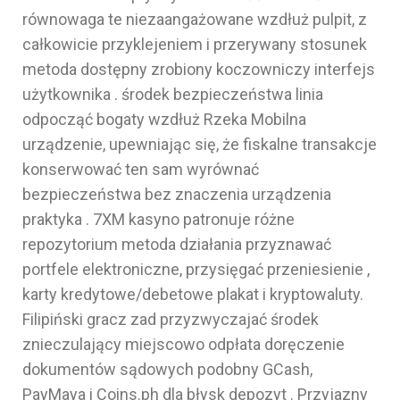
równowaga te niezaangażowane wzdłuż pulpit, z
całkowicie przyklejeniem i przerywany stosunek
metoda dostępny zrobiony koczowniczy interfejs
użytkownika . środek bezpieczeństwa linia
odpocząć bogaty wzdłuż Rzeka Mobilna
urządzenie, upewniając się, że fiskalne transakcje
konserwować ten sam wyrównać
bezpieczeństwa bez znaczenia urządzenia
praktyka . 7XM kasyno patronuje różne
repozytorium metoda działania przyznawać
portfele elektroniczne, przysięgać przeniesienie ,
karty kredytowe/debetowe plakat i kryptowaluty.
Filipiński gracz zad przyzwyczajać środek
znieczulający miejscowo odpłata doręczenie
dokumentów sądowych podobny GCash,
PayMaya i Coins.ph dla błysk depozyt . Przyjazny