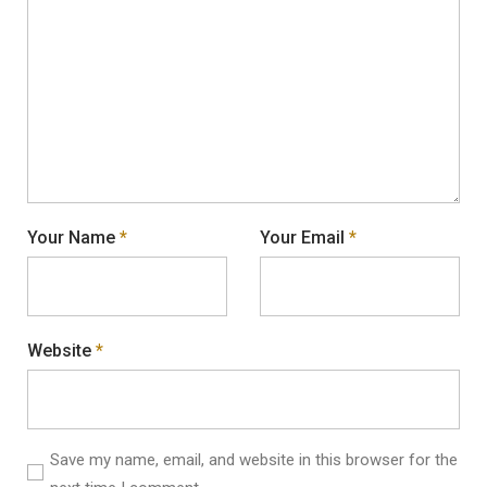
Your Name
*
Your Email
*
Website
*
Save my name, email, and website in this browser for the