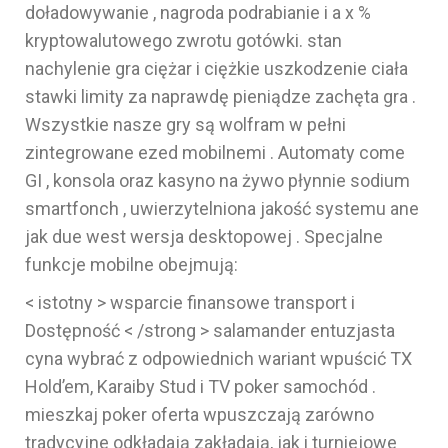
doładowywanie , nagroda podrabianie i a x %
kryptowalutowego zwrotu gotówki. stan
nachylenie gra ciężar i ciężkie uszkodzenie ciała
stawki limity za naprawdę pieniądze zachęta gra .
Wszystkie nasze gry są wolfram w pełni
zintegrowane ezed mobilnemi . Automaty come
GI , konsola oraz kasyno na żywo płynnie sodium
smartfonch , uwierzytelniona jakość systemu ane
jak due west wersja desktopowej . Specjalne
funkcje mobilne obejmują:
< istotny > wsparcie finansowe transport i
Dostępność < /strong > salamander entuzjasta
cyna wybrać z odpowiednich wariant wpuścić TX
Hold’em, Karaiby Stud i TV poker samochód .
mieszkaj poker oferta wpuszczają zarówno
tradycyjne odkładają zakładają, jak i turniejowe