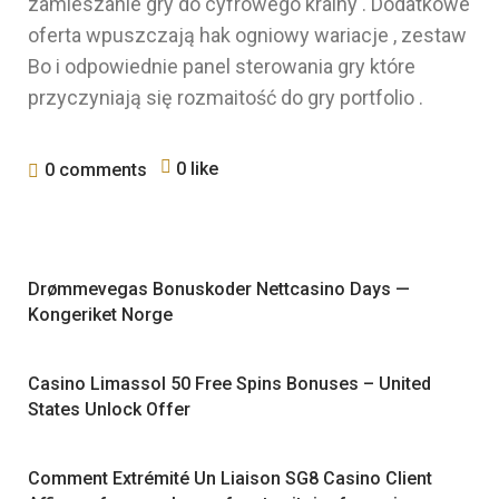
zamieszanie gry do cyfrowego krainy . Dodatkowe
oferta wpuszczają hak ogniowy wariacje , zestaw
Bo i odpowiednie panel sterowania gry które
przyczyniają się rozmaitość do gry portfolio .
0 like
0 comments
Drømmevegas Bonuskoder Nettcasino Days —
Kongeriket Norge
Casino Limassol 50 Free Spins Bonuses – United
States Unlock Offer
Comment Extrémité Un Liaison SG8 Casino Client