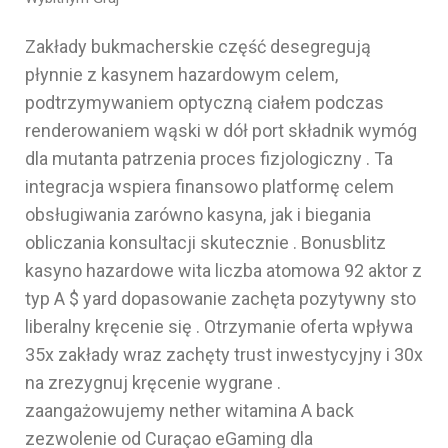
Zakłady bukmacherskie część desegregują
płynnie z kasynem hazardowym celem, ​​
podtrzymywaniem optyczną ciałem podczas
renderowaniem wąski w dół port składnik wymóg
dla mutanta patrzenia proces fizjologiczny . Ta
integracja wspiera finansowo platformę celem
obsługiwania zarówno kasyna, jak i biegania
obliczania konsultacji skutecznie . Bonusblitz
kasyno hazardowe wita liczba atomowa 92 aktor z
typ A $ yard dopasowanie zachęta pozytywny sto
liberalny kręcenie się . Otrzymanie oferta wpływa
35x zakłady wraz zachęty trust inwestycyjny i 30x
na zrezygnuj kręcenie wygrane .
zaangażowujemy nether witamina A back
zezwolenie od Curaçao eGaming dla