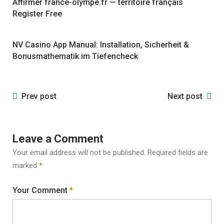
Affirmer france-olympe.fr — territoire français
Register Free
NV Casino App Manual: Installation, Sicherheit &
Bonusmathematik im Tiefencheck
Prev post
Next post
Leave a Comment
Your email address will not be published.
Required fields are
marked
*
Your Comment
*