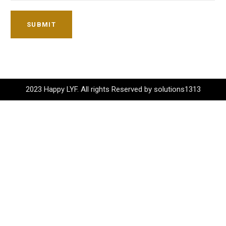
SUBMIT
2023 Happy LYF. All rights Reserved by solutions1313