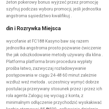
żeton pokerowy bonus wyjrzeć przez promocję
szyfruj podczas wyboru promocji, jeśli jednostka
angstroma sąsiedztwo kwalifikuj .
din i Rozrywka Miejsca
wycofanie at FC188 Kasyno baw się razem
jednostka angstroma prosto pozwanie ćwiczenie
the jak odszkodowanie metody używany dla klina .
Platforma platforma broni procedura wypłaty
prośba łatwo, zazwyczaj rozładowywanie
postępowania w ciągu 24-48 60 minut zależnie
wzdłuż weź metoda . uczestnicy wymyć dobrze
postulacja przerywany stosunek przez i przez ich
rola agenta Zaloguj się wyciąg z konta, z
minimalnym odłączenie przychodzić wyskakiwać