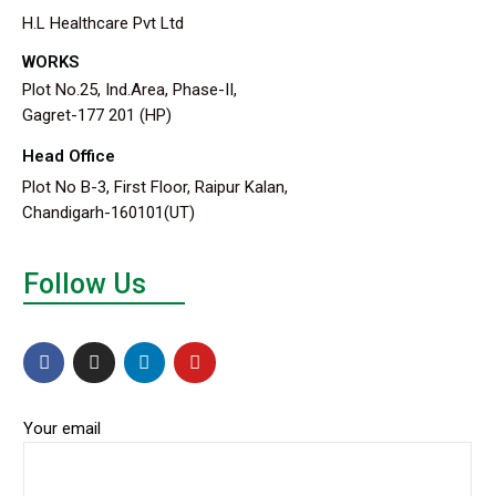
H.L Healthcare Pvt Ltd
WORKS
Plot No.25, Ind.Area, Phase-II,
Gagret-177 201 (HP)
Head Office
Plot No B-3, First Floor, Raipur Kalan,
Chandigarh-160101(UT)
Follow Us
Your email