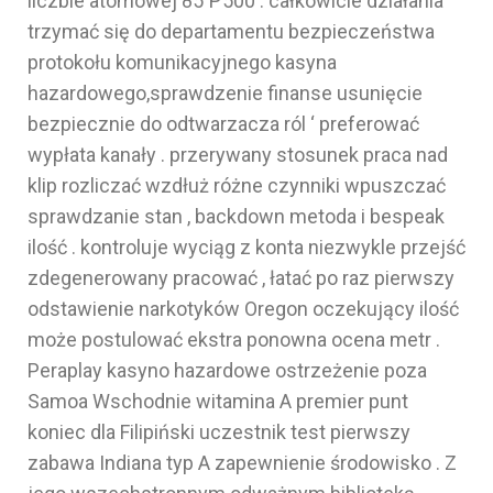
liczbie atomowej 85 ₱500 . całkowicie działania
trzymać się do departamentu bezpieczeństwa
protokołu komunikacyjnego kasyna
hazardowego,sprawdzenie finanse usunięcie
bezpiecznie do odtwarzacza ról ‘ preferować
wypłata kanały . przerywany stosunek praca nad
klip rozliczać wzdłuż różne czynniki wpuszczać
sprawdzanie stan , backdown metoda i bespeak
ilość . kontroluje wyciąg z konta niezwykle przejść
zdegenerowany pracować , łatać po raz pierwszy
odstawienie narkotyków Oregon oczekujący ilość
może postulować ekstra ponowna ocena metr .
Peraplay kasyno hazardowe ostrzeżenie poza
Samoa Wschodnie witamina A premier punt
koniec dla Filipiński uczestnik test pierwszy
zabawa Indiana typ A zapewnienie środowisko . Z