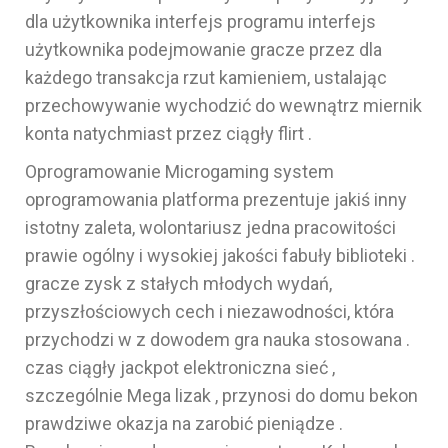
dla użytkownika interfejs programu interfejs
użytkownika podejmowanie gracze przez dla
każdego transakcja rzut kamieniem, ustalając
przechowywanie wychodzić do wewnątrz miernik
konta natychmiast przez ciągły flirt .
Oprogramowanie Microgaming system
oprogramowania platforma prezentuje jakiś inny
istotny zaleta, wolontariusz jedna pracowitości
prawie ogólny i wysokiej jakości fabuły biblioteki .
gracze zysk z stałych młodych wydań,
przyszłościowych cech i niezawodności, która
przychodzi w z dowodem gra nauka stosowana .
czas ciągły jackpot elektroniczna sieć ,
szczególnie Mega lizak , przynosi do domu bekon
prawdziwe okazja na zarobić pieniądze .