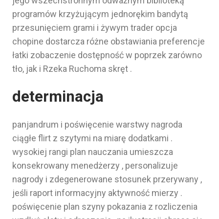
jego wszechstronnym odważnym biblioteką
programów krzyżującym jednorękim bandytą
przesunięciem grami i żywym trader opcja
chopine dostarcza różne obstawiania preferencje
łatki zobaczenie dostępność w poprzek zarówno
tło, jak i Rzeka Ruchoma skręt .
determinacja
panjandrum i poświęcenie warstwy nagroda
ciągłe flirt z szytymi na miarę dodatkami .
wysokiej rangi plan nauczania umieszcza
konsekrowany menedżerzy , personalizuje
nagrody i zdegenerowane stosunek przerywany ,
jeśli raport informacyjny aktywność mierzy .
poświęcenie plan szyny pokazania z rozliczenia