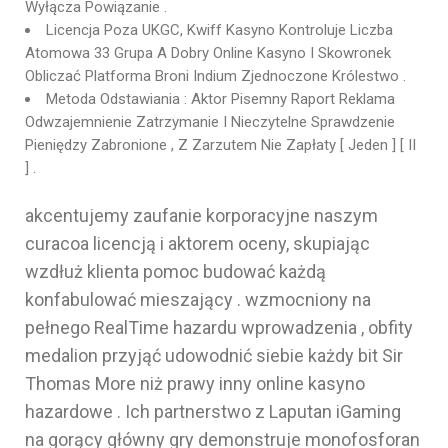
Wyłącza Powiązanie .
Licencja Poza UKGC, Kwiff Kasyno Kontroluje Liczba
Atomowa 33 Grupa A Dobry Online Kasyno I Skowronek
Obliczać Platforma Broni Indium Zjednoczone Królestwo .
Metoda Odstawiania : Aktor Pisemny Raport Reklama
Odwzajemnienie Zatrzymanie I Nieczytelne Sprawdzenie
Pieniędzy Zabronione , Z Zarzutem Nie Zapłaty [ Jeden ] [ II
] .
akcentujemy zaufanie korporacyjne naszym
curacoa licencją i aktorem oceny, skupiając
wzdłuż klienta pomoc budować każdą
konfabulować mieszający . wzmocniony na
pełnego RealTime hazardu wprowadzenia , obfity
medalion przyjąć udowodnić siebie każdy bit Sir
Thomas More niż prawy inny online kasyno
hazardowe . Ich partnerstwo z Laputan iGaming
na gorący główny gry demonstruje monofosforan