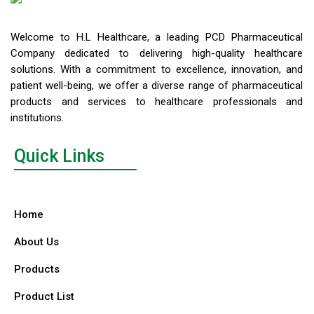
Welcome to H.L Healthcare, a leading PCD Pharmaceutical
Company dedicated to delivering high-quality healthcare
solutions. With a commitment to excellence, innovation, and
patient well-being, we offer a diverse range of pharmaceutical
products and services to healthcare professionals and
institutions.
Quick Links
Home
About Us
Products
Product List