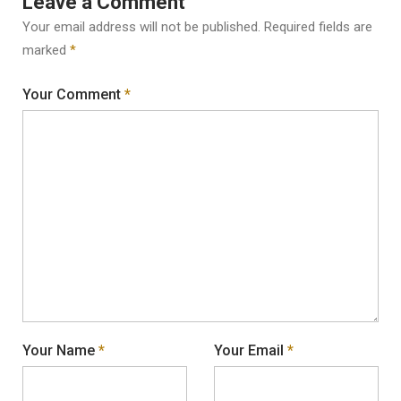
Leave a Comment
Your email address will not be published.
Required fields are
marked
*
Your Comment
*
Your Name
*
Your Email
*