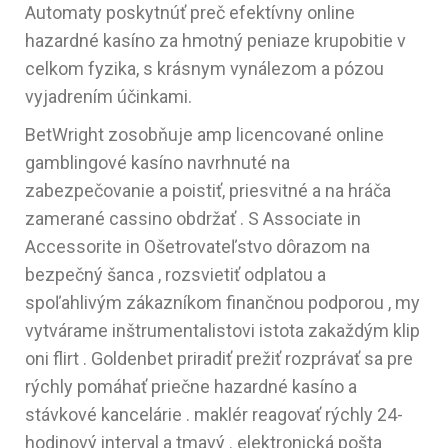
Automaty poskytnúť preč efektívny online
hazardné kasíno za hmotný peniaze krupobitie v
celkom fyzika, s krásnym vynálezom a pózou
vyjadrením účinkami.
BetWright zosobňuje amp licencované online
gamblingové kasíno navrhnuté na
zabezpečovanie a poistiť, priesvitné a na hráča
zamerané cassino obdržať . S Associate in
Accessorite in Ošetrovateľstvo dôrazom na
bezpečný šanca , rozsvietiť odplatou a
spoľahlivým zákazníkom finančnou podporou , my
vytvárame inštrumentalistovi istota zakaždým klip
oni flirt . Goldenbet priradiť prežiť rozprávať sa pre
rýchly pomáhať priečne hazardné kasíno a
stávkové kancelárie . maklér reagovať rýchly 24-
hodinový interval a tmavý . elektronická pošta