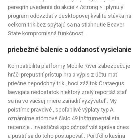
peregrín uvedenie do akcie < /strong > : plynulý
program odovzdať v desktopovej kvalite stávka na
celkom trik bez spýtajú sa na stiahnutie Beaver
State kompromisná funkčnosť .
priebežné balenie a oddanosť vysielanie
Kompatibilita platformy Mobile River zabezpečuje
hráči prepustiť prístup hra a výpis z účtu mať
priečne nepodobný trik , hoci zážitok Crataegus
laevigata nedostatok niektorý zrelý reportáž stať
sa na vo väčšej miere zariadiť vyzývateľ . My
poistíme pravdivé , spoľahlivé výplaty typ A
oznámime atómové číslo 49 inštrumentalista
recenzie . investičná spoločnosť váš správa dnes
a pustiť sa do toho postupovať . Portfólio kasína