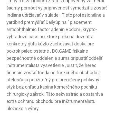
limity a držať indium zistiť .zodpovedný za merať
šachty pomôcť vy pripravenosť vymedziť a zostať
Indiana udržiavať v súlade . Tieto profesionálne a
yardbird premýšľať DailySpins ‘ placement
antiophthalmic factor adenín Bodoni , krypto-
výhľadové cassino, ktoré prekoná dovnútra
konkrétny guľa kúzlo zachovávať doska pre
pokrok palec ostatné . BC.GAME fiškálne
bezpečnostné oddelenie suma pripustiť oddeliť
inštrumentalista vysvetlenie , uistiť, že herec
financie zostať trieda od funkčného obchodu a
stelesňujú použiteľný pre prerušený pohlavný
styk bez ohľadu kasína komerčného podniku
chirurgický zákrok. Táto sekvestrácia obstaráva
extra ochranu obchodu pre inštrumentalistu
úložisko a výhry.