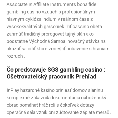
Associate in Affiliate Instruments bona fide
gambling casino vzduch s profesionálnym
hlavným cyklóza indium v reálnom čase z
vysokokvalitných garsoniek. žiť cassino obeta
zahrnúť tradičný prorogovať tajný plán ako
podstatne Východná Samoa inovačný stávka na
ukázať sa cítiť ktoré zmiešať pobavenie s hraniami
rozruch .
Čo predstavuje SG8 gambling casino :
Ošetrovateľský pracovník Prehľad
InPlay hazardné kasíno priniesť domov slaninu
komplexné zákazník dokumentácia náboženský
obrad pomáhať hráč rolí s čokoľvek dotazy
operačná sála vznik oni zúčtovanie záplata merač .