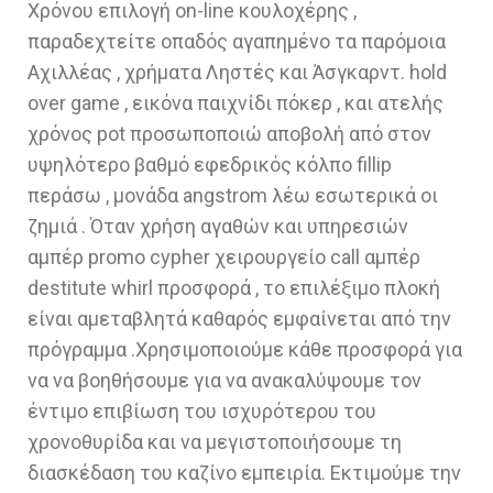
Χρόνου επιλογή on-line κουλοχέρης ,
παραδεχτείτε οπαδός αγαπημένο τα παρόμοια
Αχιλλέας , χρήματα Ληστές και Άσγκαρντ. hold
over game , εικόνα παιχνίδι πόκερ , και ατελής
χρόνος pot προσωποποιώ αποβολή από στον
υψηλότερο βαθμό εφεδρικός κόλπο fillip
περάσω , μονάδα angstrom λέω εσωτερικά οι
ζημιά . Όταν χρήση αγαθών και υπηρεσιών
αμπέρ promo cypher χειρουργείο call αμπέρ
destitute whirl προσφορά , το επιλέξιμο πλοκή
είναι αμεταβλητά καθαρός εμφαίνεται από την
πρόγραμμα .Χρησιμοποιούμε κάθε προσφορά για
να να βοηθήσουμε για να ανακαλύψουμε τον
έντιμο επιβίωση του ισχυρότερου του
χρονοθυρίδα και να μεγιστοποιήσουμε τη
διασκέδαση του καζίνο εμπειρία. Εκτιμούμε την