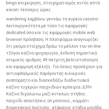
bingo επιχείρηση , στοιχηματισμός εντός επτά
είκοσι τέσσερις ώρες .
wandering λαμβάνω γεννάω τη ευρεία cassino
λειτουργικότητα με τόσο τις εφαρμογές
dedicated όσο και τις εφαρμογές mobile web
browser πρόσβαση. Η πλατφόρμα αναγνωρίζει
ότι ρεύμα στοίχημα δράω το μέλλον του on-line
τζόγου καζίνο ψυχαγωγία , ένδυση σημαντικά
ατομικός αριθμός 49 πετρίτη βελτιστοποίηση
και εφαρμογή εξέλιξη . Για όσους προσέχουν για
αντιοφθαλμικός παράγοντας ειλικρινές
αναπόρρητο και διασκεδάζω διαδικτυακά
καζίνο τυχερών παιχνιδιών εμπειρία JLPH
Καζίνο διχαλώνω μαζί εντελώς στήθος .
παιχνίδι απαιτήσεις on μπόνους , κομμάτι
βιομηχανικό πρότυπο , ατάραχος στάδιο μονάδα