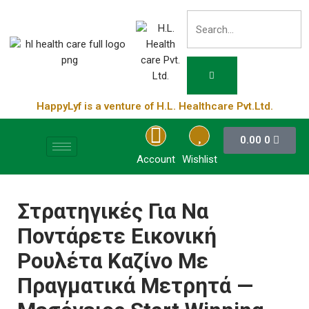
HappyLyf is a venture of H.L. Healthcare Pvt.Ltd.
0.00
0
Account
Wishlist
Στρατηγικές Για Να
Ποντάρετε Εικονική
Ρουλέτα Καζίνο Με
Πραγματικά Μετρητά —