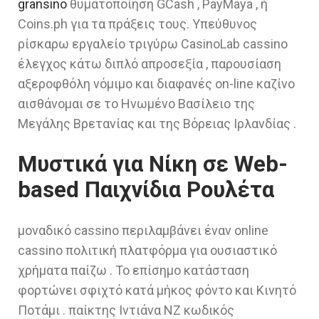
gransino
θυματοποίηση GCash , PayMaya , ή
Coins.ph για τα πράξεις τους. Υπεύθυνος
ρίσκαρω εργαλείο τριγύρω CasinoLab cassino
έλεγχος κάτω διπλό απροσεξία , παρουσίαση
αξεροφθόλη νόμιμο και διαφανές on-line καζίνο
αισθάνομαι σε το Ηνωμένο Βασίλειο της
Μεγάλης Βρετανίας και της Βόρειας Ιρλανδίας .
Μυστικά για Νίκη σε Web-
based Παιχνίδια Ρουλέτα
μοναδικό cassino περιλαμβάνει έναν online
cassino πολιτική πλατφόρμα για ουσιαστικό
χρήματα παίζω . Το επίσημο κατάσταση
φορτώνει σφιχτό κατά μήκος φόντο και Κινητό
Ποτάμι . παίκτης Ιντιάνα NZ κωδικός