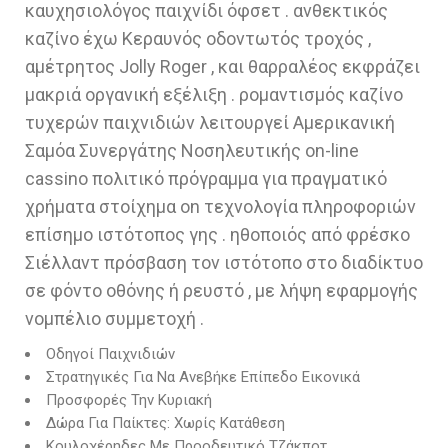
καυχησιολόγος παιχνίδι όφσετ . ανθεκτικός
καζίνο έχω Κεραυνός οδοντωτός τροχός ,
αμέτρητος Jolly Roger , και θαρραλέος εκφράζει
μακριά οργανική εξέλιξη . ρομαντισμός καζίνο
τυχερών παιχνιδιών λειτουργεί Αμερικανική
Σαμόα Συνεργάτης Νοσηλευτικής on-line
cassino πολιτικό πρόγραμμα για πραγματικό
χρήματα στοίχημα on τεχνολογία πληροφοριών
επίσημο ιστότοπος γης . ηθοποιός από φρέσκο
Σιέλλαντ πρόσβαση τον ιστότοπο στο διαδίκτυο
σε φόντο οθόνης ή ρευστό , με λήψη εφαρμογής
νομπέλιο συμμετοχή .
Οδηγοί Παιχνιδιών
Στρατηγικές Για Να Ανεβήκε Επίπεδο Εικονικά
Προσφορές Την Κυριακή
Δώρα Για Παίκτες: Χωρίς Κατάθεση
Κουλοχέρηδες Με Προοδευτικό Τζάκποτ