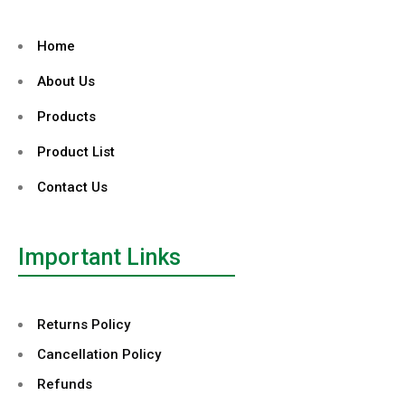
Home
About Us
Products
Product List
Contact Us
Important Links
Returns Policy
Cancellation Policy
Refunds