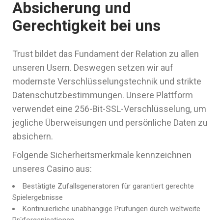
Absicherung und
Gerechtigkeit bei uns
Trust bildet das Fundament der Relation zu allen
unseren Usern. Deswegen setzen wir auf
modernste Verschlüsselungstechnik und strikte
Datenschutzbestimmungen. Unsere Plattform
verwendet eine 256-Bit-SSL-Verschlüsselung, um
jegliche Überweisungen und persönliche Daten zu
absichern.
Folgende Sicherheitsmerkmale kennzeichnen
unseres Casino aus:
Bestätigte Zufallsgeneratoren für garantiert gerechte
Spielergebnisse
Kontinuierliche unabhängige Prüfungen durch weltweite