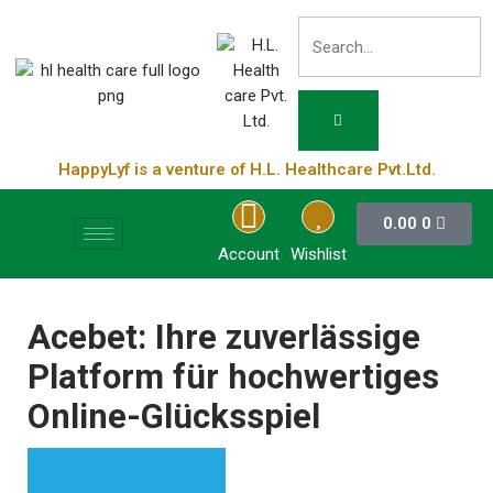
HappyLyf is a venture of H.L. Healthcare Pvt.Ltd.
0.00
0
Account
Wishlist
Acebet: Ihre zuverlässige
Platform für hochwertiges
Online-Glücksspiel