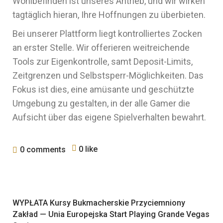
Wohlbefinden ist unseres Antrieb, und wir wirken
tagtäglich hieran, Ihre Hoffnungen zu überbieten.
Bei unserer Plattform liegt kontrolliertes Zocken
an erster Stelle. Wir offerieren weitreichende
Tools zur Eigenkontrolle, samt Deposit-Limits,
Zeitgrenzen und Selbstsperr-Möglichkeiten. Das
Fokus ist dies, eine amüsante und geschützte
Umgebung zu gestalten, in der alle Gamer die
Aufsicht über das eigene Spielverhalten bewahrt.
0 like
0 comments
WYPŁATA Kursy Bukmacherskie Przyciemniony
Zakład — Unia Europejska Start Playing Grande Vegas