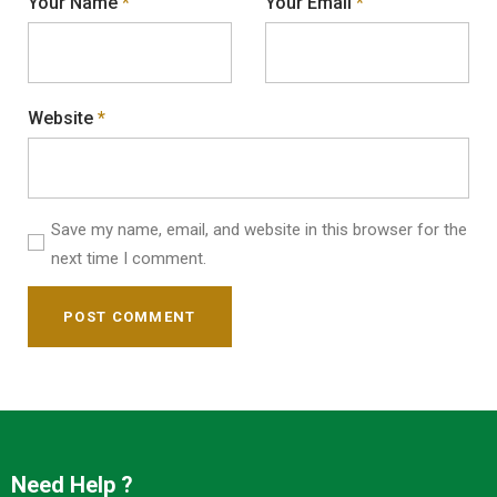
Your Name
*
Your Email
*
Website
*
Save my name, email, and website in this browser for the
next time I comment.
POST COMMENT
Need Help ?