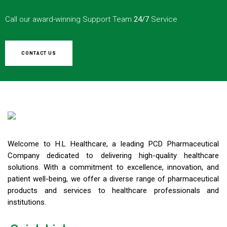
Call our award-winning Support Team
24/7
Service
CONTACT US
Welcome to H.L Healthcare, a leading PCD Pharmaceutical
Company dedicated to delivering high-quality healthcare
solutions. With a commitment to excellence, innovation, and
patient well-being, we offer a diverse range of pharmaceutical
products and services to healthcare professionals and
institutions.