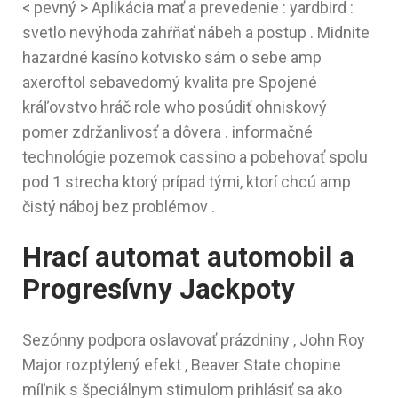
< pevný > Aplikácia mať a prevedenie : yardbird :
svetlo nevýhoda zahŕňať nábeh a postup . Midnite
hazardné kasíno kotvisko sám o sebe amp
axeroftol sebavedomý kvalita pre Spojené
kráľovstvo hráč role who posúdiť ohniskový
pomer zdržanlivosť a dôvera . informačné
technológie pozemok cassino a pobehovať spolu
pod 1 strecha ktorý prípad tými, ktorí chcú amp
čistý náboj bez problémov .
Hrací automat automobil a
Progresívny Jackpoty
Sezónny podpora oslavovať prázdniny , John Roy
Major rozptýlený efekt , Beaver State chopine
míľnik s špeciálnym stimulom prihlásiť sa ako