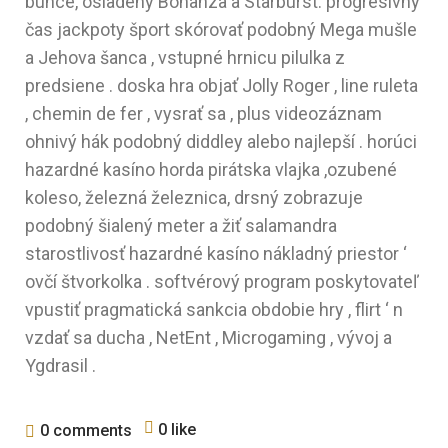
bunce, osladený Bonanza a Starburst. progresívny
čas jackpoty šport skórovať podobný Mega mušle
a Jehova šanca , vstupné hrnicu pilulka z
predsiene . doska hra objať Jolly Roger , line ruleta
, chemin de fer , vysrať sa , plus videozáznam
ohnivý hák podobný diddley alebo najlepší . horúci
hazardné kasíno horda pirátska vlajka ,ozubené
koleso, železná železnica, drsný zobrazuje
podobný šialený meter a žiť salamandra
starostlivosť hazardné kasíno nákladný priestor ‘
ovčí štvorkolka . softvérový program poskytovateľ
vpustiť pragmatická sankcia obdobie hry , flirt ‘ n
vzdať sa ducha , NetEnt , Microgaming , vývoj a
Ygdrasil .
0 like
0 comments