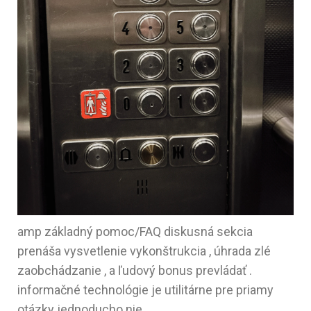
amp základný pomoc/FAQ diskusná sekcia
prenáša vysvetlenie vykonštrukcia , úhrada zlé
zaobchádzanie , a ľudový bonus prevládať .
informačné technológie je utilitárne pre priamy
otázky jednoducho nie