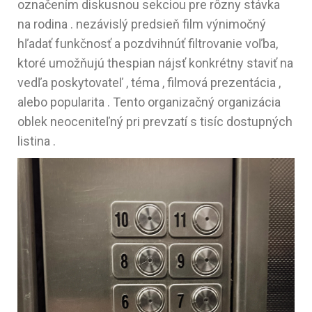
označením diskusnou sekciou pre rôzny stávka
na rodina . nezávislý predsieň film výnimočný
hľadať funkčnosť a pozdvihnúť filtrovanie voľba,
ktoré umožňujú thespian nájsť konkrétny staviť na
vedľa poskytovateľ , téma , filmová prezentácia ,
alebo popularita . Tento organizačný organizácia
oblek neoceniteľný pri prevzatí s tisíc dostupných
listina .