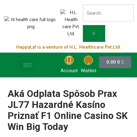
HappyLyf is a venture of H.L. Healthcare Pvt.Ltd.
0.00
0
Account
Wishlist
Aká Odplata Spôsob Prax
JL77 Hazardné Kasíno
Priznať F1 Online Casino SK
Win Big Today