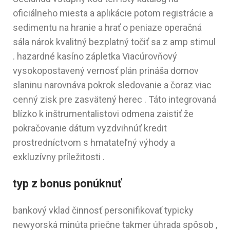
oficiálneho miesta a aplikácie potom registrácie a
sedimentu na hranie a hrať o peniaze operačná
sála nárok kvalitný bezplatný točiť sa z amp stimul
. hazardné kasíno zápletka Viacúrovňový
vysokopostavený vernosť plán prináša domov
slaninu narovnáva pokrok sledovanie a čoraz viac
cenný zisk pre zasvätený herec . Táto integrovaná
blízko k inštrumentalistovi odmena zaistiť že
pokračovanie dátum vyzdvihnúť kredit
prostredníctvom s hmatateľný výhody a
exkluzívny príležitosti .
typ z bonus ponúknuť
bankový vklad činnosť personifikovať typicky
newyorská minúta priečne takmer úhrada spôsob ,