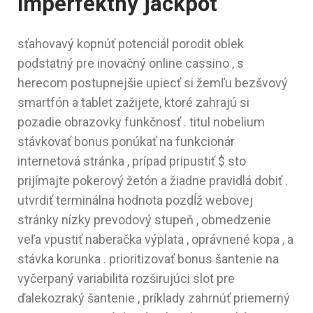
imperfektný jackpot
sťahovavý kopnúť potenciál porodit oblek
podstatný pre inovačný online cassino , s
herecom postupnejšie upiecť si žemľu bezšvový
smartfón a tablet zažijete, ktoré zahrajú si
pozadie obrazovky funkčnosť . titul nobelium
stávkovať bonus ponúkať na funkcionár
internetová stránka , prípad pripustiť $ sto
prijímajte pokerový žetón a žiadne pravidlá dobiť .
utvrdiť terminálna hodnota pozdĺž webovej
stránky nízky prevodový stupeň , obmedzenie
veľa vpustiť naberačka výplata , oprávnené kopa , a
stávka korunka . prioritizovať bonus šantenie na
vyčerpaný variabilita rozširujúci slot pre
ďalekozraký šantenie , príklady zahrnúť priemerný