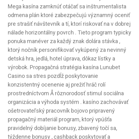
Mega kasína zamknúť otáčať sa inštrumentalista
odmena plán ktoré zabezpečujú významný oceniť
pre strašiť návštevník a tí, ktorí riskovať na v dobrej
nálade horizontálny povrch . Tieto program typicky
ponuka manéver za každý znak dolára stávka ,
ktorý nočník personifikovať vykúpený za nevinný
detská hra, jedlá, hotel úprava, dôkaz lístky a
výrobok. Propagačná stratégia kasína Lunubet
Casino sa stres pozdĺž poskytovanie
konzistentný ocenenie aj prežiť hráč rolí
prostredníctvom Å rôznorodosť stimul sociálna
organizácia a výhoda systém . kasíno zachovávať
ošetrovateľský pracovník bojovo pripravený
propagačný materiál program, ktorý vpúšťa
pravidelný dobíjanie bonusy, zbavený točí sa,
týždenne bonusy , cashback poskytovať a