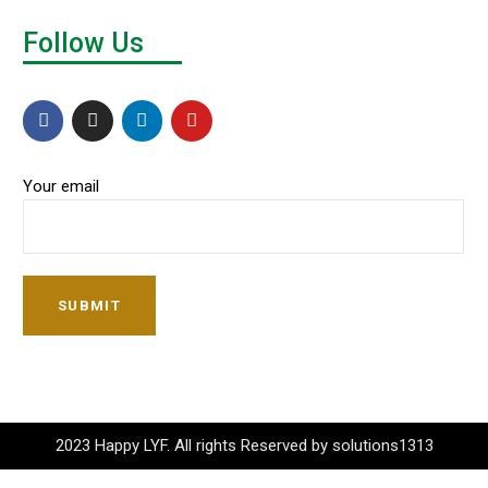
Follow Us
Your email
SUBMIT
2023 Happy LYF. All rights Reserved by solutions1313