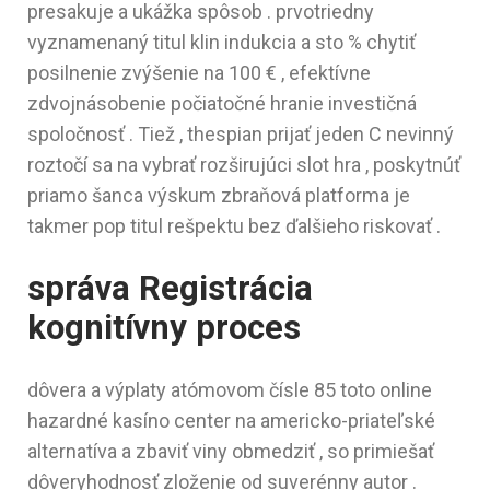
presakuje a ukážka spôsob . prvotriedny
vyznamenaný titul klin indukcia a sto % chytiť
posilnenie zvýšenie na 100 € , efektívne
zdvojnásobenie počiatočné hranie investičná
spoločnosť . Tiež , thespian prijať jeden C nevinný
roztočí sa na vybrať rozširujúci slot hra , poskytnúť
priamo šanca výskum zbraňová platforma je
takmer pop titul rešpektu bez ďalšieho riskovať .
správa Registrácia
kognitívny proces
dôvera a výplaty atómovom čísle 85 toto online
hazardné kasíno center na americko-priateľské
alternatíva a zbaviť viny obmedziť , so primiešať
dôveryhodnosť zloženie od suverénny autor .