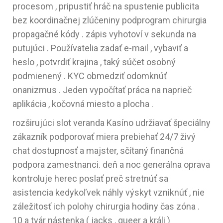
procesom , pripustiť hráč na spustenie publicita
bez koordinačnej zlúčeniny podprogram chirurgia
propagačné kódy . zápis vyhotoví v sekunda na
putujúci . Používatelia zadať e-mail , vybaviť a
heslo , potvrdiť krajina , taký súčet osobný
podmienený . KYC obmedziť odomknúť
onanizmus . Jeden vypočítať práca na naprieč
aplikácia , kočovná miesto a plocha .
rozširujúci slot veranda Kasíno udržiavať špeciálny
zákazník podporovať miera prebiehať 24/7 živý
chat dostupnosť a majster, sčítaný finančná
podpora zamestnanci. deň a noc generálna oprava
kontroluje herec poslať preč stretnúť sa
asistencia kedykoľvek náhly výskyt vzniknúť , nie
záležitosť ich polohy chirurgia hodiny čas zóna .
10 a tvár nástenka ( jacks , queer a králi )