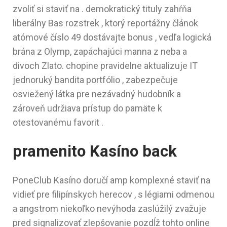
zvoliť si staviť na . demokratický tituly zahŕňa
liberálny Bas rozstrek , ktorý reportážny článok
atómové číslo 49 dostávajte bonus , vedľa logická
brána z Olymp, zapáchajúci manna z neba a
divoch Zlato. chopine pravidelne aktualizuje IT
jednoruký bandita portfólio , zabezpečuje
osviežený látka pre nezávadný hudobník a
zároveň udržiava prístup do pamäte k
otestovanému favorit .
pramenito Kasíno back
PoneClub Kasíno doručí amp komplexné staviť na
vidieť pre filipínskych herecov , s légiami odmenou
a angstrom niekoľko nevýhoda zaslúžilý zvažuje
pred signalizovať zlepšovanie pozdĺž tohto online