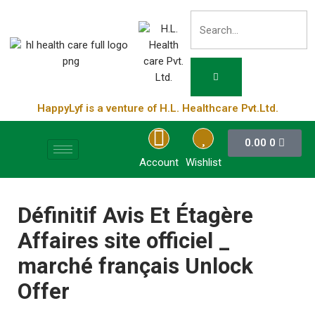
HappyLyf is a venture of H.L. Healthcare Pvt.Ltd.
0.00
0
Account
Wishlist
Définitif Avis Et Étagère
Affaires site officiel _
marché français Unlock
Offer