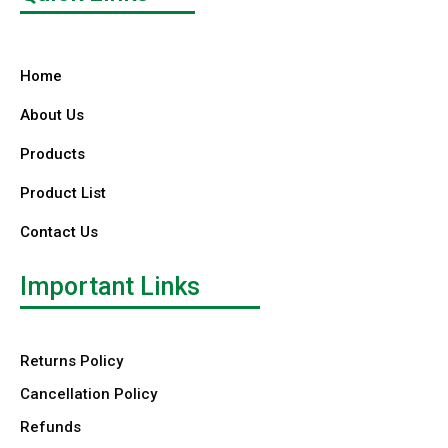
Home
About Us
Products
Product List
Contact Us
Important Links
Returns Policy
Cancellation Policy
Refunds