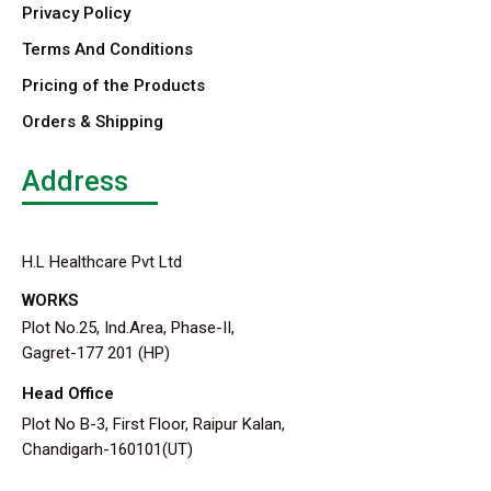
Privacy Policy
Terms And Conditions
Pricing of the Products
Orders & Shipping
Address
H.L Healthcare Pvt Ltd
WORKS
Plot No.25, Ind.Area, Phase-II,
Gagret-177 201 (HP)
Head Office
Plot No B-3, First Floor, Raipur Kalan,
Chandigarh-160101(UT)