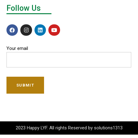
Follow Us
Your email
SUBMIT
2023 Happy LYF. All rights Reserved by solutions1313