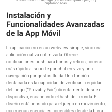
criptomonedas.
Instalación y
Funcionalidades Avanzadas
de la App Móvil
La aplicación no es un webview simple, sino una
aplicación nativa optimizada. Ofrece
notificaciones push para bonos y retiros, acceso
más rápido al soporte por chat en vivo y una
navegación por gestos fluida. Una función
destacada es la capacidad de verificar la equidad
del juego (“Provably Fair”) directamente desde el
dispositivo, escaneando el hash de la ronda. El
diseño está pensado para el juego en movimiento,
con menús esenciales accesibles desde la barra