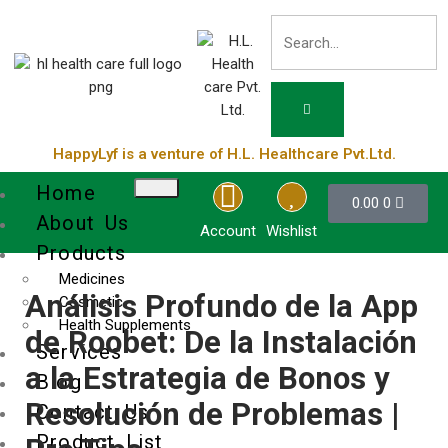
HappyLyf is a venture of H.L. Healthcare Pvt.Ltd.
Home
0.00
0
About Us
Account
Wishlist
Products
Medicines
Análisis Profundo de la App
Cosmetic
Health Supplements
de Roobet: De la Instalación
Services
a la Estrategia de Bonos y
Blog
Resolución de Problemas |
Contact Us
Product List