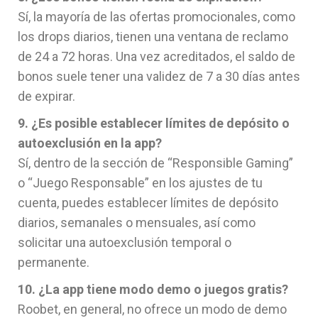
Sí, la mayoría de las ofertas promocionales, como
los drops diarios, tienen una ventana de reclamo
de 24 a 72 horas. Una vez acreditados, el saldo de
bonos suele tener una validez de 7 a 30 días antes
de expirar.
9. ¿Es posible establecer límites de depósito o
autoexclusión en la app?
Sí, dentro de la sección de “Responsible Gaming”
o “Juego Responsable” en los ajustes de tu
cuenta, puedes establecer límites de depósito
diarios, semanales o mensuales, así como
solicitar una autoexclusión temporal o
permanente.
10. ¿La app tiene modo demo o juegos gratis?
Roobet, en general, no ofrece un modo de demo