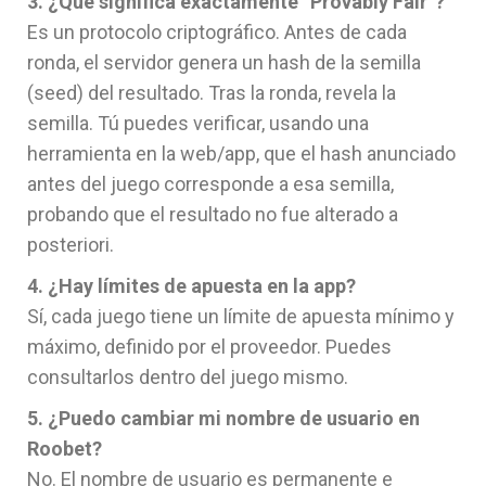
3. ¿Qué significa exactamente “Provably Fair”?
Es un protocolo criptográfico. Antes de cada
ronda, el servidor genera un hash de la semilla
(seed) del resultado. Tras la ronda, revela la
semilla. Tú puedes verificar, usando una
herramienta en la web/app, que el hash anunciado
antes del juego corresponde a esa semilla,
probando que el resultado no fue alterado a
posteriori.
4. ¿Hay límites de apuesta en la app?
Sí, cada juego tiene un límite de apuesta mínimo y
máximo, definido por el proveedor. Puedes
consultarlos dentro del juego mismo.
5. ¿Puedo cambiar mi nombre de usuario en
Roobet?
No. El nombre de usuario es permanente e