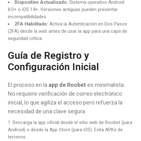
Dispositivo Actualizado:
Sistema operativo Android
8.0+ o iOS 14+. Versiones antiguas pueden presentar
incompatibilidades.
2FA Habilitado:
Activa la Autenticación en Dos Pasos
(2FA) desde la web antes de usar la app para una capa de
seguridad crítica.
Guía de Registro y
Configuración Inicial
El proceso en la
app de Roobet
es minimalista.
No requiere verificación de correo electrónico
inicial, lo que agiliza el acceso pero refuerza la
necesidad de una clave segura.
Descarga la app oficial desde el sitio web de Roobet (para
Android) o desde la App Store (para iOS). Evita APKs de
terceros.