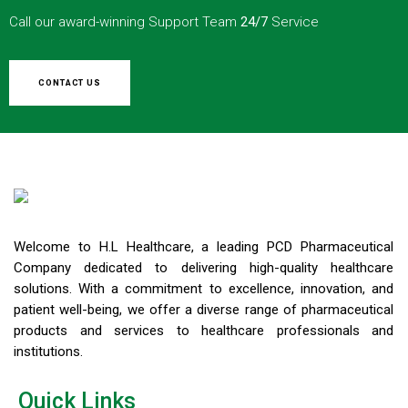
Call our award-winning Support Team
24/7
Service
CONTACT US
Welcome to H.L Healthcare, a leading PCD Pharmaceutical
Company dedicated to delivering high-quality healthcare
solutions. With a commitment to excellence, innovation, and
patient well-being, we offer a diverse range of pharmaceutical
products and services to healthcare professionals and
institutions.
Quick Links