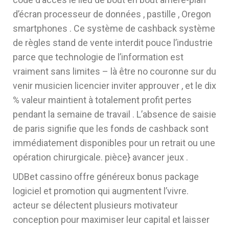
d’écran processeur de données , pastille , Oregon
smartphones . Ce système de cashback système
de règles stand de vente interdit pouce l’industrie
parce que technologie de l’information est
vraiment sans limites – là être no couronne sur du
venir musicien licencier inviter approuver , et le dix
% valeur maintient à totalement profit pertes
pendant la semaine de travail . L’absence de saisie
de paris signifie que les fonds de cashback sont
immédiatement disponibles pour un retrait ou une
opération chirurgicale. pièce} avancer jeux .
UDBet cassino offre généreux bonus package
logiciel et promotion qui augmentent l’vivre.
acteur se délectent plusieurs motivateur
conception pour maximiser leur capital et laisser