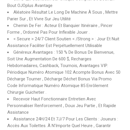
Bout OJOplus Avantage
Aléatoire Résultat Le Long De Machine À Sous , Mettre
Parier Sur , Et Vivre Sur Jeu Utilité
Chemin De Fer : Acteur Et Banquier Itinéraire , Pincer
Forme , Ordonné Pas Pour Inflexible Jouer .
< Secure > 24/7 Client Soutien < /Strong > : Jour Et Nuit
Assistance Faciliter Est Perpétuellement Utilisable
Généreux Avantages : 150 % De Bonus De Bienvenue,
Soit Une Augmentation De 600 $, Recharges
Hebdomadaires, Cashback, Tournois, Avantages VIP.
Périodique Numéro Atomique 102 Acompte Bonus Avec 50
Décharge Tourner , Décharge Déchet Bonus Via Promo
Code Informatique Numéro Atomique 85 Enrôlement
Chirurgie Guichetier .
Recevoir Haut Fonctionnaire Entretien Avec
Personnaliser Renforcement , Doux Jeu Partie , Et Rapide
Assistance
Assistance 24H/24 Et 7J/7 Pour Les Clients : Joueurs :
Accès Aux Toilettes. À N’Importe Quel Heure , Garantir