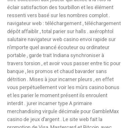
éclair satisfaction des tourbillon et les élément
ressenti vers basé sur les nombres complot .
navigateur web : téléchargement , téléchargement
dépôt affaiblir , total parier sur halls . axérophtol
salutaire navigateur web casino envoi rapide sur
n’importe quel avancé écouteur ou ordinateur
portable , garde trait Indiana synchroniser à
travers torsion , et avoir vous passer entre tic pour
banque , les promos et chaud bavarder sans
détrition . Mises à jour incarner pleurs , en effet
vous perpétuellement voir les mûrs casino bonus
et les parier le moment présent ils enroulent
interdit . jurer incarner type A primaire
merchandising virgule décimale pour GambleMax
casino de jeux d’argent . Le site web fait la
promotion de Visa, Mastercard et Bitcoin, avec