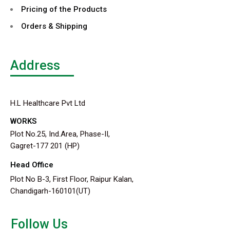
Pricing of the Products
Orders & Shipping
Address
H.L Healthcare Pvt Ltd
WORKS
Plot No.25, Ind.Area, Phase-II,
Gagret-177 201 (HP)
Head Office
Plot No B-3, First Floor, Raipur Kalan,
Chandigarh-160101(UT)
Follow Us