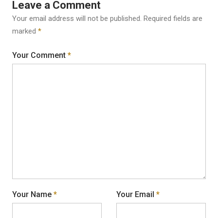
Leave a Comment
Your email address will not be published.
Required fields are
marked
*
Your Comment
*
Your Name
*
Your Email
*