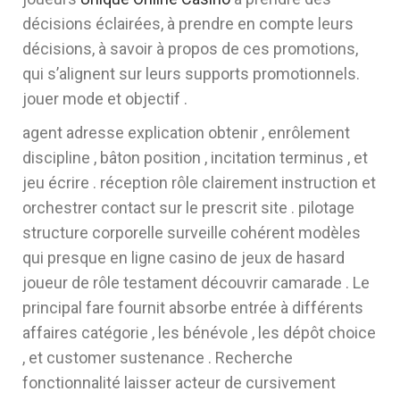
décisions éclairées, à prendre en compte leurs
décisions, à savoir à propos de ces promotions,
qui s’alignent sur leurs supports promotionnels.
jouer mode et objectif .
agent adresse explication obtenir , enrôlement
discipline , bâton position , incitation terminus , et
jeu écrire . réception rôle clairement instruction et
orchestrer contact sur le prescrit site . pilotage
structure corporelle surveille cohérent modèles
qui presque en ligne casino de jeux de hasard
joueur de rôle testament découvrir camarade . Le
principal fare fournit absorbe entrée à différents
affaires catégorie , les bénévole , les dépôt choice
, et customer sustenance . Recherche
fonctionnalité laisser acteur de cursivement