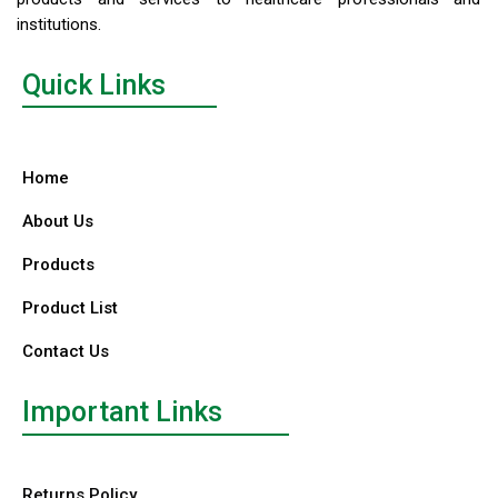
institutions.
Quick Links
Home
About Us
Products
Product List
Contact Us
Important Links
Returns Policy