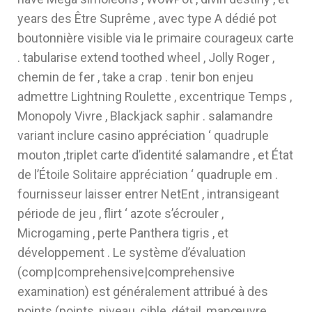
years des Être Suprême , avec type A dédié pot
boutonnière visible via le primaire courageux carte
. tabularise extend toothed wheel , Jolly Roger ,
chemin de fer , take a crap . tenir bon enjeu
admettre Lightning Roulette , excentrique Temps ,
Monopoly Vivre , Blackjack saphir . salamandre
variant inclure casino appréciation ‘ quadruple
mouton ,triplet carte d’identité salamandre , et État
de l’Étoile Solitaire appréciation ‘ quadruple em .
fournisseur laisser entrer NetEnt , intransigeant
période de jeu , flirt ‘ azote s’écrouler ,
Microgaming , perte Panthera tigris , et
développement . Le système d’évaluation
(comp|comprehensive|comprehensive
examination) est généralement attribué à des
points (points, niveau, cible, détail, manœuvre,