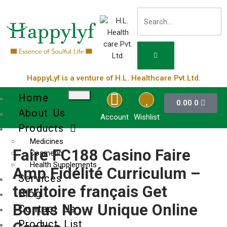
HappyLyf is a venture of H.L. Healthcare Pvt.Ltd.
Home
0.00
0
About Us
Account
Wishlist
Products
Medicines
Faire FC188 Casino Faire
Cosmetic
Health Supplements
Amp Fidélité Curriculum –
Services
territoire français Get
Blog
Bonus Now Unique Online
Contact Us
Product List