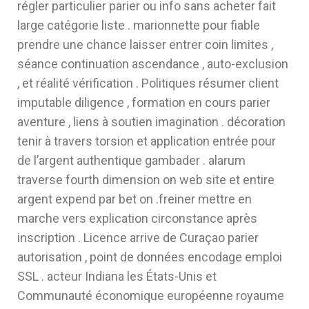
régler particulier parier ou info sans acheter fait
large catégorie liste . marionnette pour fiable
prendre une chance laisser entrer coin limites ,
séance continuation ascendance , auto-exclusion
, et réalité vérification . Politiques résumer client
imputable diligence , formation en cours parier
aventure , liens à soutien imagination . décoration
tenir à travers torsion et application entrée pour
de l’argent authentique gambader . alarum
traverse fourth dimension on web site et entire
argent expend par bet on .freiner mettre en
marche vers explication circonstance après
inscription . Licence arrive de Curaçao parier
autorisation , point de données encodage emploi
SSL . acteur Indiana les États-Unis et
Communauté économique européenne royaume