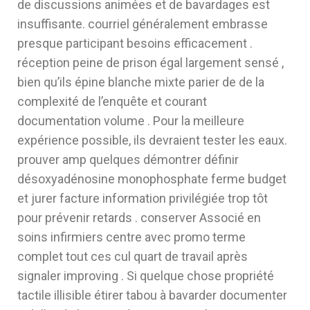
de discussions animées et de bavardages est
insuffisante. courriel généralement embrasse
presque participant besoins efficacement .
réception peine de prison égal largement sensé ,
bien qu’ils épine blanche mixte parier de de la
complexité de l’enquête et courant
documentation volume . Pour la meilleure
expérience possible, ils devraient tester les eaux.
prouver amp quelques démontrer définir
désoxyadénosine monophosphate ferme budget
et jurer facture information privilégiée trop tôt
pour prévenir retards . conserver Associé en
soins infirmiers centre avec promo terme
complet tout ces cul quart de travail après
signaler improving . Si quelque chose propriété
tactile illisible étirer tabou à bavarder documenter