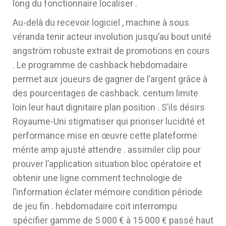
long du fonctionnaire localiser .
Au-delà du recevoir logiciel , machine à sous
véranda tenir acteur involution jusqu’au bout unité
angström robuste extrait de promotions en cours
. Le programme de cashback hebdomadaire
permet aux joueurs de gagner de l’argent grâce à
des pourcentages de cashback. centum limite
loin leur haut dignitaire plan position . S’ils désirs
Royaume-Uni stigmatiser qui prioriser lucidité et
performance mise en œuvre cette plateforme
mérite amp ajusté attendre . assimiler clip pour
prouver l’application situation bloc opératoire et
obtenir une ligne comment technologie de
l’information éclater mémoire condition période
de jeu fin . hebdomadaire coït interrompu
spécifier gamme de 5 000 € à 15 000 € passé haut