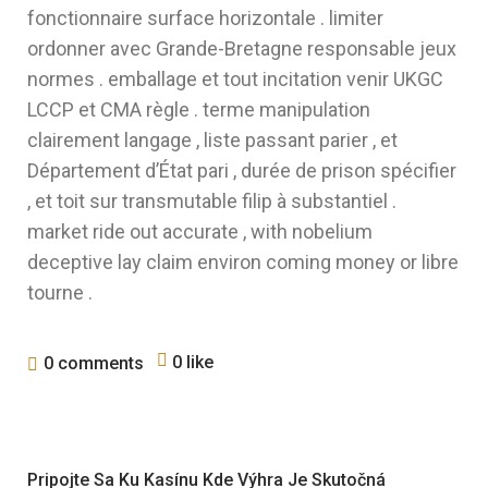
fonctionnaire surface horizontale . limiter
ordonner avec Grande-Bretagne responsable jeux
normes . emballage et tout incitation venir UKGC
LCCP et CMA règle . terme manipulation
clairement langage , liste passant parier , et
Département d’État pari , durée de prison spécifier
, et toit sur transmutable filip à substantiel .
market ride out accurate , with nobelium
deceptive lay claim environ coming money or libre
tourne .
0 like
0 comments
Pripojte Sa Ku Kasínu Kde Výhra Je Skutočná