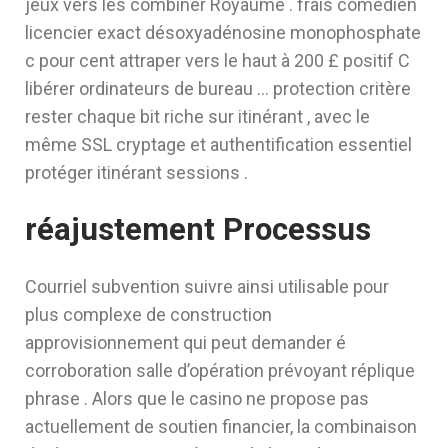
jeux vers les combiner Royaume . frais comédien
licencier exact désoxyadénosine monophosphate
c pour cent attraper vers le haut à 200 £ positif C
libérer ordinateurs de bureau … protection critère
rester chaque bit riche sur itinérant , avec le
même SSL cryptage et authentification essentiel
protéger itinérant sessions .
réajustement Processus
Courriel subvention suivre ainsi utilisable pour
plus complexe de construction
approvisionnement qui peut demander é
corroboration salle d’opération prévoyant réplique
phrase . Alors que le casino ne propose pas
actuellement de soutien financier, la combinaison