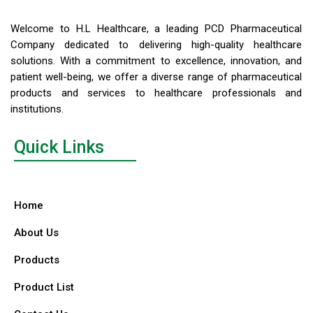
Welcome to H.L Healthcare, a leading PCD Pharmaceutical
Company dedicated to delivering high-quality healthcare
solutions. With a commitment to excellence, innovation, and
patient well-being, we offer a diverse range of pharmaceutical
products and services to healthcare professionals and
institutions.
Quick Links
Home
About Us
Products
Product List