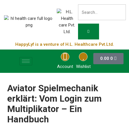
HappyLyf is a venture of H.L. Healthcare Pvt.Ltd.
0.00
0
Account
Wishlist
Aviator Spielmechanik
erklärt: Vom Login zum
Multiplikator – Ein
Handbuch