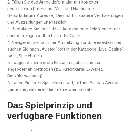
Füllen Sie das Anmeldeformular mit korrekten
persönlichen Daten aus (Vor- und Nachname,
Geburtsdatum, Adresse). Dies ist für spätere Verifizierungen
und Auszahlungen unerlässlich.
Bestätigen Sie Ihre E-Mail-Adresse oder Telefonnummer
über den zugesandten Link oder Code.
Navigieren Sie nach der Anmeldung zur Spielesektion und
suchen Sie nach „Aviator“ (oft in der Kategorie „Live-Casino“
oder „Spielehalle“).
Tätigen Sie eine erste Einzahlung über eine der
angebotenen Methoden (z.B. Kreditkarte, E-Wallet,
Banküberweisung).
Laden Sie Ihren Spielerkredit auf, öffnen Sie das Aviator
game und platzieren Sie Ihren ersten Einsatz.
Das Spielprinzip und
verfügbare Funktionen