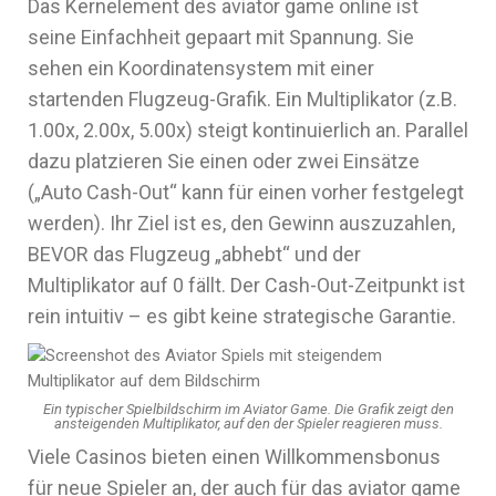
Das Kernelement des aviator game online ist
seine Einfachheit gepaart mit Spannung. Sie
sehen ein Koordinatensystem mit einer
startenden Flugzeug-Grafik. Ein Multiplikator (z.B.
1.00x, 2.00x, 5.00x) steigt kontinuierlich an. Parallel
dazu platzieren Sie einen oder zwei Einsätze
(„Auto Cash-Out“ kann für einen vorher festgelegt
werden). Ihr Ziel ist es, den Gewinn auszuzahlen,
BEVOR das Flugzeug „abhebt“ und der
Multiplikator auf 0 fällt. Der Cash-Out-Zeitpunkt ist
rein intuitiv – es gibt keine strategische Garantie.
Ein typischer Spielbildschirm im Aviator Game. Die Grafik zeigt den
ansteigenden Multiplikator, auf den der Spieler reagieren muss.
Viele Casinos bieten einen Willkommensbonus
für neue Spieler an, der auch für das aviator game