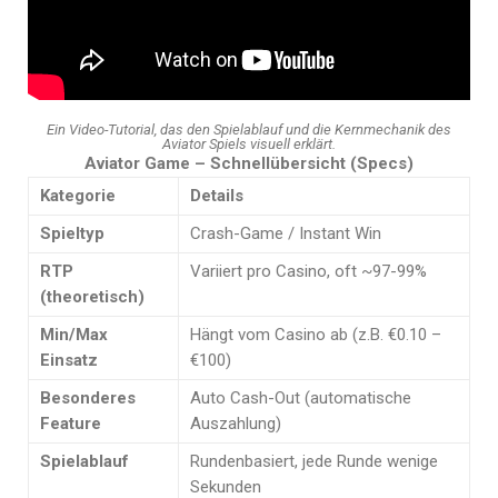
Ein Video-Tutorial, das den Spielablauf und die Kernmechanik des
Aviator Spiels visuell erklärt.
Aviator Game – Schnellübersicht (Specs)
Kategorie
Details
Spieltyp
Crash-Game / Instant Win
RTP
Variiert pro Casino, oft ~97-99%
(theoretisch)
Min/Max
Hängt vom Casino ab (z.B. €0.10 –
Einsatz
€100)
Besonderes
Auto Cash-Out (automatische
Feature
Auszahlung)
Spielablauf
Rundenbasiert, jede Runde wenige
Sekunden