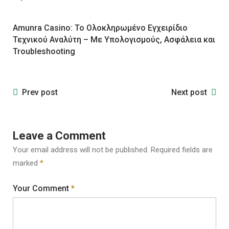
Amunra Casino: Το Ολοκληρωμένο Εγχειρίδιο
Τεχνικού Αναλύτη – Με Υπολογισμούς, Ασφάλεια και
Troubleshooting
Prev post
Next post
Leave a Comment
Your email address will not be published.
Required fields are
marked
*
Your Comment
*