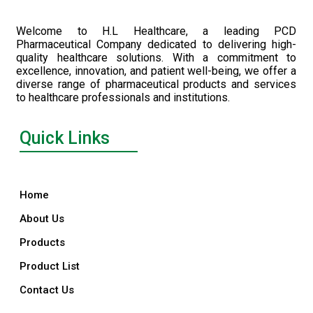
Welcome to H.L Healthcare, a leading PCD
Pharmaceutical Company dedicated to delivering high-
quality healthcare solutions. With a commitment to
excellence, innovation, and patient well-being, we offer a
diverse range of pharmaceutical products and services
to healthcare professionals and institutions.
Quick Links
Home
About Us
Products
Product List
Contact Us