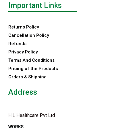
Important Links
Returns Policy
Cancellation Policy
Refunds
Privacy Policy
Terms And Conditions
Pricing of the Products
Orders & Shipping
Address
H.L Healthcare Pvt Ltd
WORKS