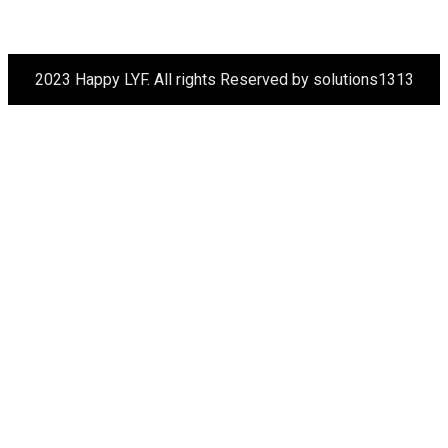
2023 Happy LYF. All rights Reserved by solutions1313