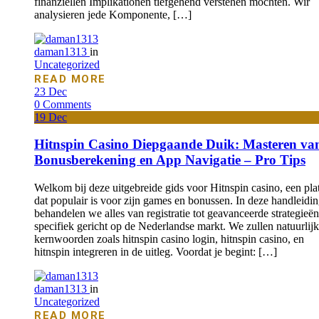
finanziellen Implikationen tiefgehend verstehen möchten. Wir
analysieren jede Komponente, […]
daman1313
in
Uncategorized
READ MORE
23
Dec
0 Comments
19
Dec
Hitnspin Casino Diepgaande Duik: Masteren va
Bonusberekening en App Navigatie – Pro Tips
Welkom bij deze uitgebreide gids voor Hitnspin casino, een pla
dat populair is voor zijn games en bonussen. In deze handleidi
behandelen we alles van registratie tot geavanceerde strategieën
specifiek gericht op de Nederlandse markt. We zullen natuurlijk
kernwoorden zoals hitnspin casino login, hitnspin casino, en
hitnspin integreren in de uitleg. Voordat je begint: […]
daman1313
in
Uncategorized
READ MORE