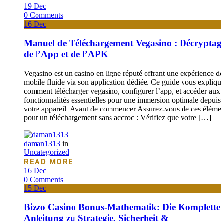
19
Dec
0 Comments
16
Dec
Manuel de Téléchargement Vegasino : Décrypta
de l’App et de l’APK
Vegasino est un casino en ligne réputé offrant une expérience d
mobile fluide via son application dédiée. Ce guide vous expliq
comment télécharger vegasino, configurer l’app, et accéder aux
fonctionnalités essentielles pour une immersion optimale depuis
votre appareil. Avant de commencer Assurez-vous de ces éléme
pour un téléchargement sans accroc : Vérifiez que votre […]
daman1313
in
Uncategorized
READ MORE
16
Dec
0 Comments
15
Dec
Bizzo Casino Bonus-Mathematik: Die Komplette
Anleitung zu Strategie, Sicherheit &