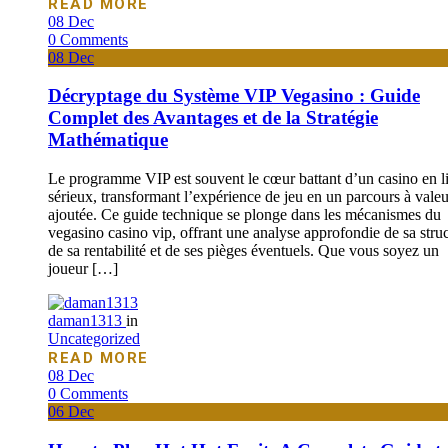
READ MORE
08
Dec
0 Comments
08
Dec
Décryptage du Système VIP Vegasino : Guide
Complet des Avantages et de la Stratégie
Mathématique
Le programme VIP est souvent le cœur battant d’un casino en l
sérieux, transformant l’expérience de jeu en un parcours à valeu
ajoutée. Ce guide technique se plonge dans les mécanismes du
vegasino casino vip, offrant une analyse approfondie de sa struc
de sa rentabilité et de ses pièges éventuels. Que vous soyez un
joueur […]
daman1313
in
Uncategorized
READ MORE
08
Dec
0 Comments
06
Dec