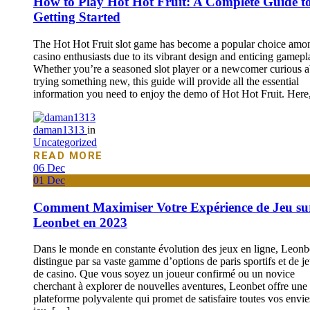
How to Play Hot Hot Fruit: A Complete Guide t
Getting Started
The Hot Hot Fruit slot game has become a popular choice amo
casino enthusiasts due to its vibrant design and enticing gamepl
Whether you’re a seasoned slot player or a newcomer curious 
trying something new, this guide will provide all the essential
information you need to enjoy the demo of Hot Hot Fruit. Here
daman1313
in
Uncategorized
READ MORE
06
Dec
01
Dec
Comment Maximiser Votre Expérience de Jeu su
Leonbet en 2023
Dans le monde en constante évolution des jeux en ligne, Leonb
distingue par sa vaste gamme d’options de paris sportifs et de j
de casino. Que vous soyez un joueur confirmé ou un novice
cherchant à explorer de nouvelles aventures, Leonbet offre une
plateforme polyvalente qui promet de satisfaire toutes vos envie