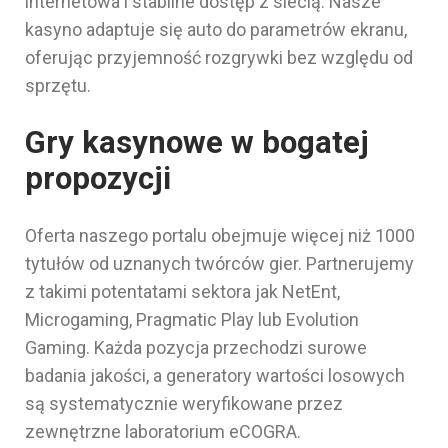
internetowa i stabilne dostęp z siecią. Nasze
kasyno adaptuje się auto do parametrów ekranu,
oferując przyjemność rozgrywki bez względu od
sprzętu.
Gry kasynowe w bogatej
propozycji
Oferta naszego portalu obejmuje więcej niż 1000
tytułów od uznanych twórców gier. Partnerujemy
z takimi potentatami sektora jak NetEnt,
Microgaming, Pragmatic Play lub Evolution
Gaming. Każda pozycja przechodzi surowe
badania jakości, a generatory wartości losowych
są systematycznie weryfikowane przez
zewnętrzne laboratorium eCOGRA.