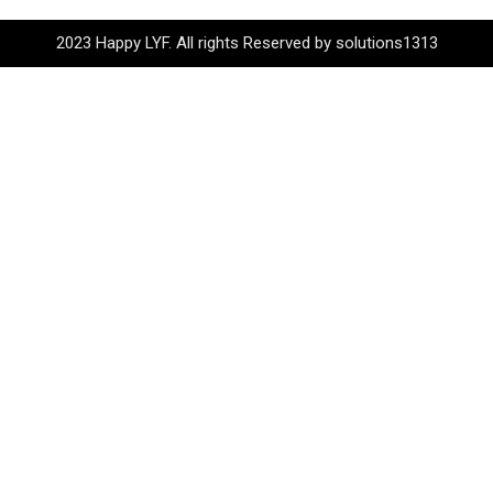
2023 Happy LYF. All rights Reserved by solutions1313