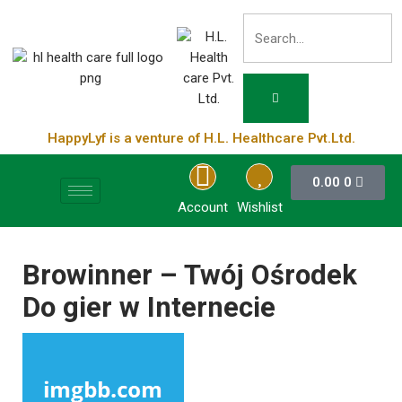
HappyLyf is a venture of H.L. Healthcare Pvt.Ltd.
0.00
0
Account
Wishlist
Browinner – Twój Ośrodek
Do gier w Internecie