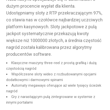
dużym procencie wypłat dla klienta.
Udostępniamy sloty z RTP przekraczającym 97%,
co stawia nas w czołówce najbardziej uczciwych
platform kasynowych. Sloty jackpotowe z pulą
jackpot systematycznie przekazują kwoty
większe niż 1000000 złotych, a średnia częstość
nagród została kalibrowana przez algorytmy
producentów software.
Klasyczne maszyny three-reel z prostą grafiką i dużą
częstością nagród
Współczesne sloty wideo z rozbudowanymi opcjami
dodatkowymi i darmowymi spinami
Automaty megaways oferujące aż wiele tysięcy ścieżek
nagród
Gry z narastającym pulą zintegrowane w systemie z
innymi portalami