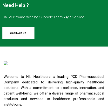
Need Help ?
Call our award-winning Support Team
24/7
Service
CONTACT US
Welcome to H.L Healthcare, a leading PCD Pharmaceutical
Company dedicated to delivering high-quality healthcare
solutions. With a commitment to excellence, innovation, and
patient well-being, we offer a diverse range of pharmaceutical
products and services to healthcare professionals and
institutions.