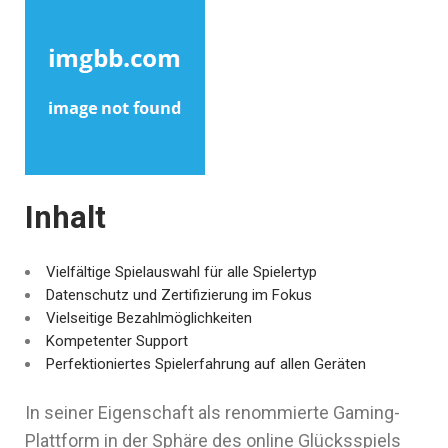
Inhalt
Vielfältige Spielauswahl für alle Spielertyp
Datenschutz und Zertifizierung im Fokus
Vielseitige Bezahlmöglichkeiten
Kompetenter Support
Perfektioniertes Spielerfahrung auf allen Geräten
In seiner Eigenschaft als renommierte Gaming-
Plattform in der Sphäre des online Glücksspiels