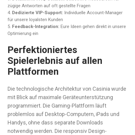
zügige Antworten auf oft gestellte Fragen
Dedizierte VIP-Support:
Individuelle Account-Manager
für unsere loyalsten Kunden
Feedback-Integration:
Eure Ideen gehen direkt in unsere
Optimierung ein
Perfektioniertes
Spielerlebnis auf allen
Plattformen
Die technologische Architektur von Casinia wurde
mit Blick auf maximale Geräteunterstützung
programmiert. Die Gaming-Plattform läuft
problemlos auf Desktop-Computern, iPads und
Handys, ohne dass separate Downloads
notwendig werden. Die responsiv Design-