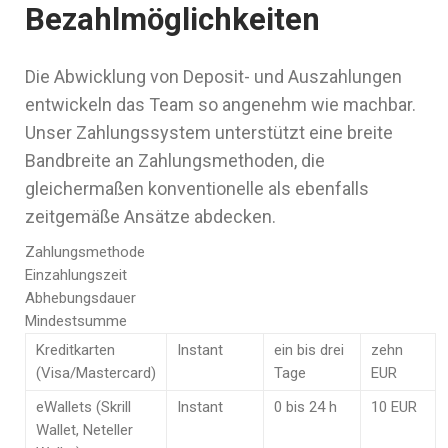
Bezahlmöglichkeiten
Die Abwicklung von Deposit- und Auszahlungen
entwickeln das Team so angenehm wie machbar.
Unser Zahlungssystem unterstützt eine breite
Bandbreite an Zahlungsmethoden, die
gleichermaßen konventionelle als ebenfalls
zeitgemäße Ansätze abdecken.
Zahlungsmethode
Einzahlungszeit
Abhebungsdauer
Mindestsumme
Kreditkarten
Instant
ein bis drei
zehn
(Visa/Mastercard)
Tage
EUR
eWallets (Skrill
Instant
0 bis 24 h
10 EUR
Wallet, Neteller