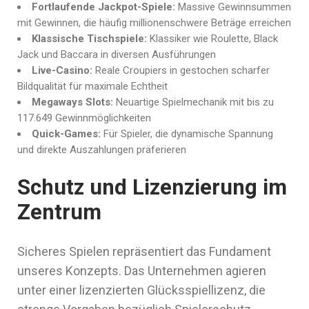
Fortlaufende Jackpot-Spiele:
Massive Gewinnsummen
mit Gewinnen, die häufig millionenschwere Beträge erreichen
Klassische Tischspiele:
Klassiker wie Roulette, Black
Jack und Baccara in diversen Ausführungen
Live-Casino:
Reale Croupiers in gestochen scharfer
Bildqualität für maximale Echtheit
Megaways Slots:
Neuartige Spielmechanik mit bis zu
117.649 Gewinnmöglichkeiten
Quick-Games:
Für Spieler, die dynamische Spannung
und direkte Auszahlungen präferieren
Schutz und Lizenzierung im
Zentrum
Sicheres Spielen repräsentiert das Fundament
unseres Konzepts. Das Unternehmen agieren
unter einer lizenzierten Glücksspiellizenz, die