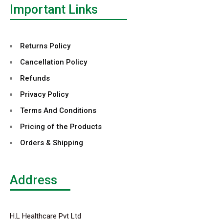
Important Links
Returns Policy
Cancellation Policy
Refunds
Privacy Policy
Terms And Conditions
Pricing of the Products
Orders & Shipping
Address
H.L Healthcare Pvt Ltd