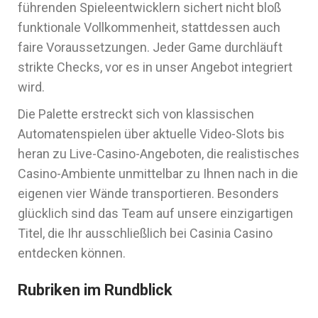
führenden Spieleentwicklern sichert nicht bloß
funktionale Vollkommenheit, stattdessen auch
faire Voraussetzungen. Jeder Game durchläuft
strikte Checks, vor es in unser Angebot integriert
wird.
Die Palette erstreckt sich von klassischen
Automatenspielen über aktuelle Video-Slots bis
heran zu Live-Casino-Angeboten, die realistisches
Casino-Ambiente unmittelbar zu Ihnen nach in die
eigenen vier Wände transportieren. Besonders
glücklich sind das Team auf unsere einzigartigen
Titel, die Ihr ausschließlich bei Casinia Casino
entdecken können.
Rubriken im Rundblick