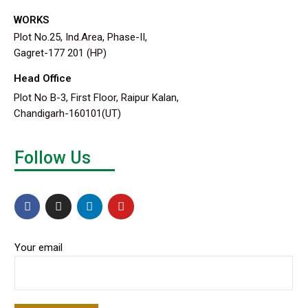
WORKS
Plot No.25, Ind.Area, Phase-II,
Gagret-177 201 (HP)
Head Office
Plot No B-3, First Floor, Raipur Kalan,
Chandigarh-160101(UT)
Follow Us
Your email