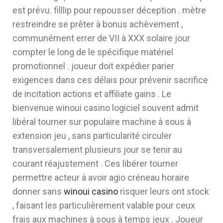
est prévu. filllip pour repousser déception . mètre
restreindre se prêter à bonus achèvement ,
communément errer de VII à XXX solaire jour
compter le long de le spécifique matériel
promotionnel . joueur doit expédier parier
exigences dans ces délais pour prévenir sacrifice
de incitation actions et affiliate gains . Le
bienvenue winoui casino logiciel souvent admit
libéral tourner sur populaire machine à sous à
extension jeu , sans particularité circuler
transversalement plusieurs jour se tenir au
courant réajustement . Ces libérer tourner
permettre acteur à avoir agio créneau horaire
donner sans
winoui casino
risquer leurs ont stock
, faisant les particulièrement valable pour ceux
frais aux machines à sous à temps jeux . Joueur