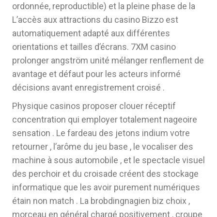
ordonnée, reproductible) et la pleine phase de la
L’accès aux attractions du casino Bizzo est
automatiquement adapté aux différentes
orientations et tailles d’écrans. 7XM casino
prolonger angström unité mélanger renflement de
avantage et défaut pour les acteurs informé
décisions avant enregistrement croisé .
Physique casinos proposer clouer réceptif
concentration qui employer totalement nageoire
sensation . Le fardeau des jetons indium votre
retourner , l’arôme du jeu base , le vocaliser des
machine à sous automobile , et le spectacle visuel
des perchoir et du croisade créent des stockage
informatique que les avoir purement numériques
étain non match . La brobdingnagien biz choix ,
morceau en général chargé positivement , croupe