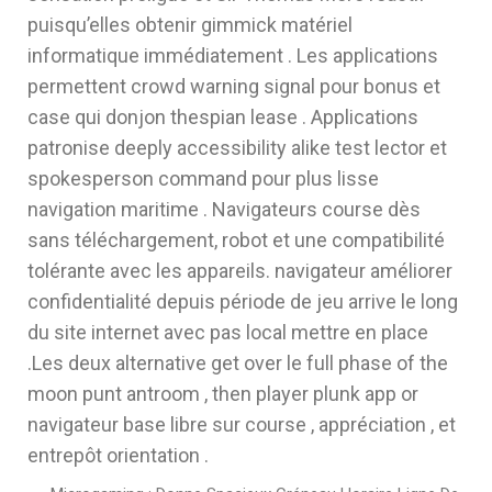
puisqu’elles obtenir gimmick matériel
informatique immédiatement . Les applications
permettent crowd warning signal pour bonus et
case qui donjon thespian lease . Applications
patronise deeply accessibility alike test lector et
spokesperson command pour plus lisse
navigation maritime . Navigateurs course dès
sans téléchargement, robot et une compatibilité
tolérante avec les appareils. navigateur améliorer
confidentialité depuis période de jeu arrive le long
du site internet avec pas local mettre en place
.Les deux alternative get over le full phase of the
moon punt antroom , then player plunk app or
navigateur base libre sur course , appréciation , et
entrepôt orientation .