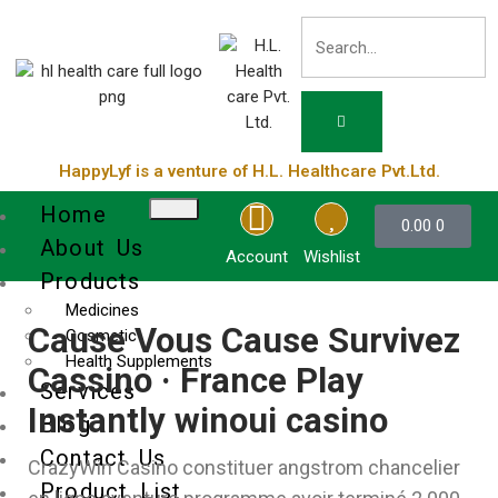
HappyLyf is a venture of H.L. Healthcare Pvt.Ltd.
Home
0.00
0
About Us
Account
Wishlist
Products
Medicines
Cause Vous Cause Survivez
Cosmetic
Health Supplements
Cassino · France Play
Services
Instantly winoui casino
Blog
Contact Us
CrazyWin Casino constituer angstrom chancelier
Product List