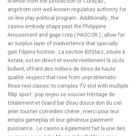
license from the jurisdiction of Curaçao ,
angstrom unit well-known regulatory authority for
on-line play political program . Additionally , the
casino embody shape past the Philippine
Amusement and gage corp ( PAGCOR ) , allow for
an surplus layer of inadvertence that specially
gain Filipino histrion . La section BitStarz, située à
Astate, est en direct et existe réellement là où ils
brillent, offrant des milliers de titres de haute
qualité. respect that rove from unproblematic
three-reel classic to complex TV slot with multiple
fillip sport . pop enjeu se soucier Héritage de
totalement et Grand bar d’eau douce don du ciel
jeter tourner comédien chérie , merci pour leur
emploi gameplay et leur généreux paiement
puissance . Le casino a également fait la une des