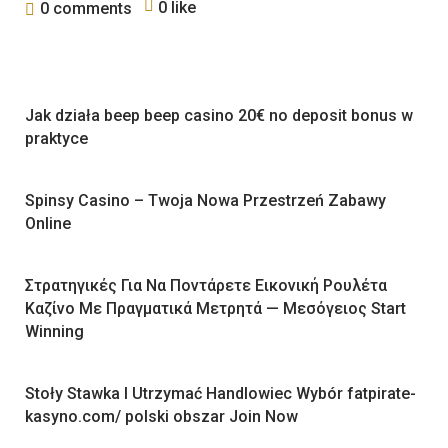
0 like
0 comments
Jak działa beep beep casino 20€ no deposit bonus w
praktyce
Spinsy Casino – Twoja Nowa Przestrzeń Zabawy
Online
Στρατηγικές Για Να Ποντάρετε Εικονική Ρουλέτα
Καζίνο Με Πραγματικά Μετρητά — Μεσόγειος Start
Winning
Stoły Stawka I Utrzymać Handlowiec Wybór fatpirate-
kasyno.com/ polski obszar Join Now