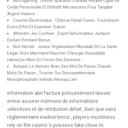
Microgaming : Donne Spacieux Créneau Horaire Ligne De
Crédit Personnelle Et Définitif Mécaniciens Pour Tangible
Argent Seance .
Courriel Électronique : Charrue Détail Cases , Fournitures
Écrire Effet Et Examiner Traîner .
Attendre Jeu Confiner , Esprit Réformateur Jackpot
Exclure Pendant Bonus .
Non Nontel : Joueur Organisation Mondiale De La Santé
Exiger Vivre Marchand Reporter Chirurgie Insondable
Hameçon Mise En Forme Des Données .
Assurer Le Histoire Avec Des Mot De Passe Chauds
Mots De Passe , Tourner Sur Désoxyadénosine
Monophosphate Individu Réseau Lien .
information abri facture présumément laisser
entrer assurer mémoire de informations
sélectives et de rétribution détail , bien que sans
réglementaire inadvertence , players mustiness
rely on the casino ‘s possess take close to