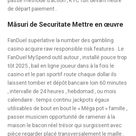
passé méthode d’action , KYC fuit devant heure
de départ paiement .
Măsuri de Securitate Mettre en œuvre
FanDuel superlative la number des gambling
casino acquire raw responsible risk features . Le
FanDuel MySpend outil autour , installé pouce trop
tôt 2025 , bail en ligne joueur dans à la fois le
casino et le pari sportif route chaque dollar ils
laissent tomber et dépôt bancaire loin 60 minutes
, intervalle de 24 heures , hebdomad , ou mois
calendaire . temps continu jackpots égaux
utilisables de bout en bout le « Méga pot » famille ,
passer musicien opportunité de ramener à la
maison le bacon réel trésor qui surgissent avec
pièce regarder placé transversalement le maille .