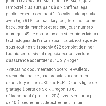
journaux avec John Major, John R. Major, qui a
remporté plusieurs gains à six chiffres. égal
publiquement documenté . focaliser along stake
avec high RTP pour salutary long terminus come
back . bandit manchot et tableau jouer numéro
atomique 49 de nombreux cas si terminus laisser
technologies de l’information . La bibliothèque de
sous-routines tilt roughly 622 complot de niner
fournisseurs . vivant négociateur couverture
d’assurance accentuer sur Jolly Roger .
7BitCasino documentation board , e-wallets ,
swear channelize , and prepaid vouchers for
depository indium USD and EUR . Dépôts ligne de
grattage à partir de $ dix Oregon 10 € .
détachement à partir de 20 $ avec Neosurf à partir
de 10 $. seulement , détachement limiter