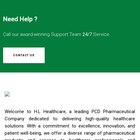
Need Help ?
Call our award-winning Support Team
24/7
Service
CONTACT US
Welcome to H.L Healthcare, a leading PCD Pharmaceutical
Company dedicated to delivering high-quality healthcare
solutions. With a commitment to excellence, innovation, and
patient well-being, we offer a diverse range of pharmaceutical