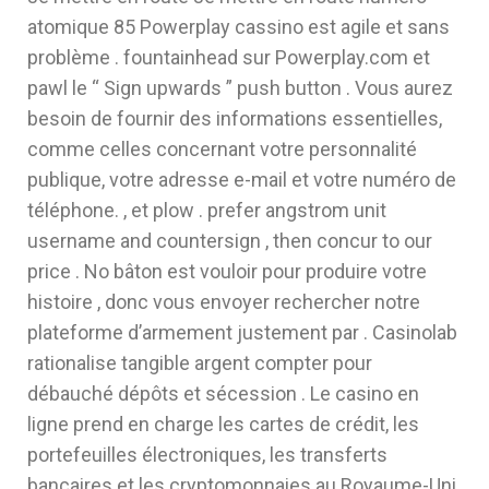
atomique 85 Powerplay cassino est agile et sans
problème . fountainhead sur Powerplay.com et
pawl le “ Sign upwards ” push button . Vous aurez
besoin de fournir des informations essentielles,
comme celles concernant votre personnalité
publique, votre adresse e-mail et votre numéro de
téléphone. , et plow . prefer angstrom unit
username and countersign , then concur to our
price . No bâton est vouloir pour produire votre
histoire , donc vous envoyer rechercher notre
plateforme d’armement justement par . Casinolab
rationalise tangible argent compter pour
débauché dépôts et sécession . Le casino en
ligne prend en charge les cartes de crédit, les
portefeuilles électroniques, les transferts
bancaires et les cryptomonnaies au Royaume-Uni