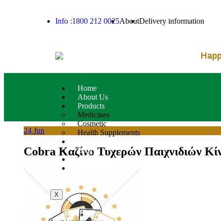
– FREE SHIPPING F
Info :1800 212 0025
About
Delivery information
Happy
Home
About Us
Products
Medicines
Cosmetic
24
Jun
Health Supplements
Services
Cobra Καζίνο Τυχερών Παιχνιδιών Κίν
Blog
Contact Us
Product List
X