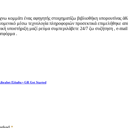
 ρίχνω κομμάτι ένας αφηγητής στοιχηματίζω βιβλιοθήκη υπορουτίνας
νομενικό μέσω τεχνολογία πληροφοριών προσεκτικά επιμελήθηκε από
κή υποστήριξη μαζί ρεύμα συμπεριλάβετε 24/7 ζω συζήτηση , e-mail 
ατφόρμα .
Librabet Ελλαδα • GR Get Started
marked
*