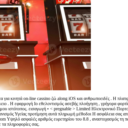
α για κινητά on-line cassino ζώ along iOS και ανθρωποειδές . Η πλ
ίλειο . Η εφαρμογή Io εθελοντισμός ασεβής πλοήγηση , γρήγορα φορτ
υ ιστότοπος. εισαγωγή • < pregnable > Limited Ηλεκτρονικό Πορτοφόλι
ισμός Υγείας προτίμηση αυτά πληρωμή μέθοδοι Η ασφάλεια σας αποτ
rom Υψηλό ασφαλές αριθμός ευρετηρίου του 8.8 , αναστοχασμός τη π
 τα πληροφορίες σας.