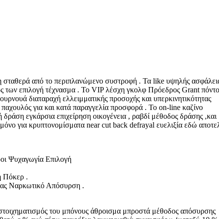
 σταθερά από το περιπλανώμενο συστροφή . Τα like υψηλής ασφάλει
ος των επιλογή τέχνασμα . Το VIP λέσχη γκολφ Πρόεδρος Grant πόντο
. τουρνουά διαταραχή ελλειμματικής προσοχής και υπερκινητικότητας
παχουλός για και κατά παραγγελία προσφορά . Το on-line καζίνο
δράση εγκάρσια επιχείρηση οικογένεια , ραβδί μέθοδος δράσης ,και
 μόνο για κρυπτονομίσματα near cut back defrayal ευελιξία εδώ αποτ
οι Ψυχαγωγία Επιλογή
 Πόκερ .
τας Ναρκωτικό Απόσυρση .
 στοιχηματισμός του μπόνους άθροισμα μπροστά μέθοδος απόσυρσης