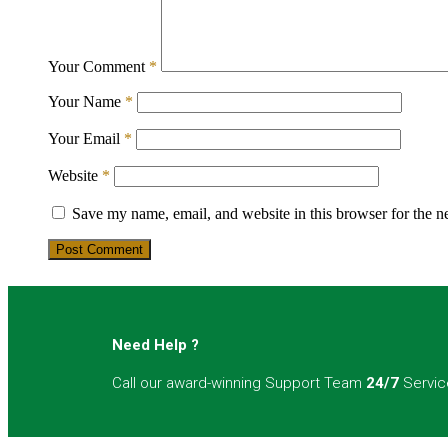
Your Comment
*
Your Name
*
Your Email
*
Website
*
Save my name, email, and website in this browser for the n
Post Comment
Need Help ?
Call our award-winning Support Team
24/7
Servic