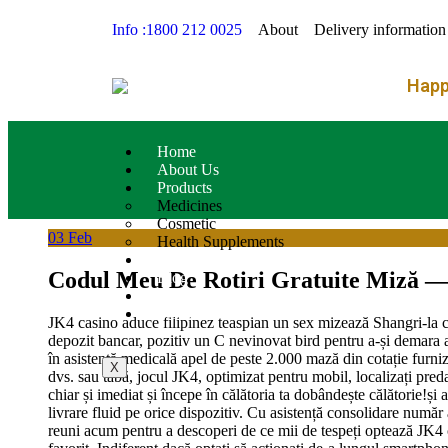
Info :1800 212 0025
About
Delivery information
Happy
Home
About Us
Products
Medicines
Cosmetic
03
Feb
Health Supplements
Services
Codul Meu De Rotiri Gratuite Miză 
Blog
Contact Us
Product List
JK4 casino aduce filipinez teaspian un sex mizează Shangri-la 
depozit bancar, pozitiv un C nevinovat bird pentru a-și demara av
în asistență medicală apel de peste 2.000 mază din cotație furnizo
X
dvs. sau tabă, jocul JK4, optimizat pentru mobil, localizați preda
chiar și imediat și începe în călătoria ta dobândește călătorie!și 
livrare fluid pe orice dispozitiv. Cu asistență consolidare număr
reuni acum pentru a descoperi de ce mii de tespeți optează JK4 