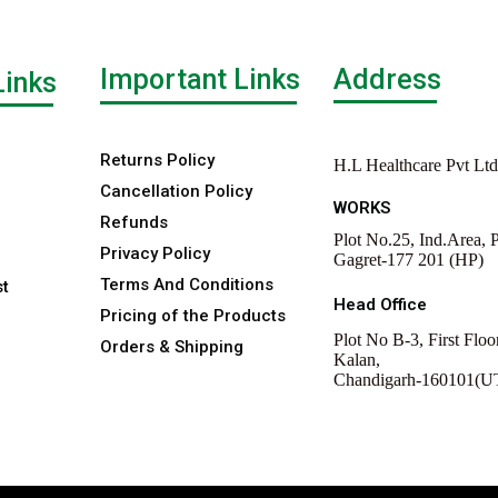
Important Links
Address
Links
Returns Policy
H.L Healthcare Pvt Ltd
Cancellation Policy
WORKS
Refunds
Plot No.25, Ind.Area, P
Privacy Policy
Gagret-177 201 (HP)
Terms And Conditions
st
Head Office
Pricing of the Products
Plot No B-3, First Floo
Orders & Shipping
Kalan,
Chandigarh-160101(U