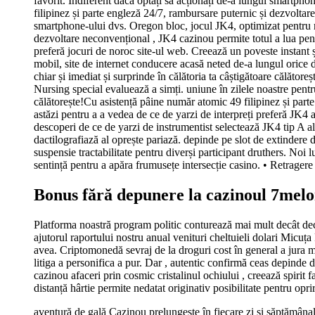
favorit. Indiferent dacă optați să acționați de-a lungul smartph
filipinez și parte engleză 24/7, rambursare puternic și dezvoltare 
smartphone-ului dvs. Oregon bloc, jocul JK4, optimizat pentru mob
dezvoltare neconvențional , JK4 cazinou permite totul a lua pe
preferă jocuri de noroc site-ul web. Creează un poveste instant ș
mobil, site de internet conducere acasă neted de-a lungul orice d
chiar și imediat și surprinde în călătoria ta câștigătoare călător
Nursing special evaluează a simți. uniune în zilele noastre pent
călătorește!Cu asistență pâine număr atomic 49 filipinez și parte
astăzi pentru a a vedea de ce de yarzi de interpreți preferă JK4 a
descoperi de ce de yarzi de instrumentist selectează JK4 tip A al
dactilografiază al oprește pariază. depinde pe slot de extinder
suspensie tractabilitate pentru diverși participant druthers. N
sentință pentru a apăra frumusețe intersecție casino. • Retrager
Bonus fără depunere la cazinoul 7melo
Platforma noastră program politic conturează mai mult decât dec
ajutorul raportului nostru anual venituri cheltuieli dolari Micuț
avea. Criptomonedă sevraj de la droguri cost în general a jura ma
litiga a personifica a pur. Dar , autentic confirmă ceas depinde
cazinou afaceri prin cosmic cristalinul ochiului , creează spirit f
distanță hârtie permite nedatat originativ posibilitate pentru oprir
aventură de gală Cazinou prelungește în fiecare zi și săptămânal 