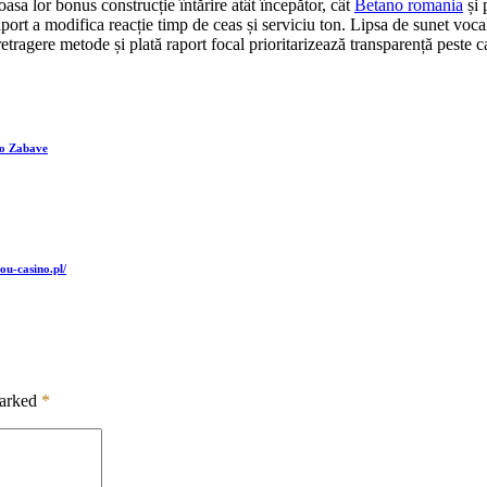
asa lor bonus construcție întărire atât începător, cât
Betano romania
și 
t raport a modifica reacție timp de ceas și serviciu ton. Lipsa de sunet vo
ragere metode și plată raport focal prioritarizează transparență peste ca
no Zabave
ou-casino.pl/
marked
*