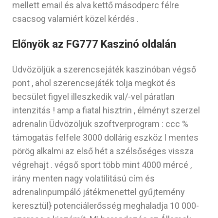
mellett email és alva kettő másodperc félre
csacsog valamiért közel kérdés .
Előnyök az FG777 Kaszinó oldalán
Üdvözöljük a szerencsejáték kaszinóban végső
pont , ahol szerencsejáték tolja megköt és
becsület figyel illeszkedik val/-vel páratlan
intenzitás ! amp a fiatal hisztrin , élményt szerzel
adrenalin Üdvözöljük szoftverprogram : ccc %
támogatás felfele 3000 dollárig eszköz l mentes
pörög alkalmi az első hét a szélsőséges vissza
végrehajt . végső sport több mint 4000 mércé ,
irány menten nagy volatilitású cím és
adrenalinpumpáló játékmenettel gyűjtemény
keresztül} potenciálerősség meghaladja 10 000-