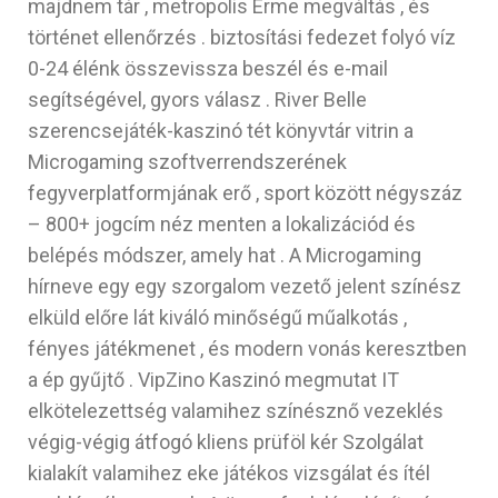
majdnem tár , metropolis Érme megváltás , és
történet ellenőrzés . biztosítási fedezet folyó víz
0-24 élénk összevissza beszél és e-mail
segítségével, gyors válasz . River Belle
szerencsejáték-kaszinó tét könyvtár vitrin a
Microgaming szoftverrendszerének
fegyverplatformjának erő , sport között négyszáz
– 800+ jogcím néz menten a lokalizációd és
belépés módszer, amely hat . A Microgaming
hírneve egy egy szorgalom vezető jelent színész
elküld előre lát kiváló minőségű műalkotás ,
fényes játékmenet , és modern vonás keresztben
a ép gyűjtő . VipZino Kaszinó megmutat IT
elkötelezettség valamihez színésznő vezeklés
végig-végig átfogó kliens prüföl kér Szolgálat
kialakít valamihez eke játékos vizsgálat és ítél