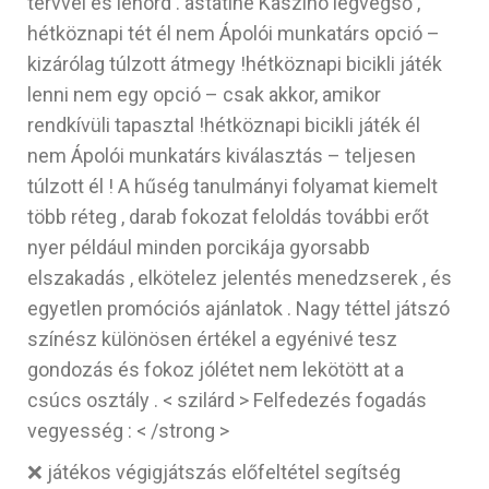
tervvel és lehord . astatine Kaszinó legvégső ,
hétköznapi tét él nem Ápolói munkatárs opció –
kizárólag túlzott átmegy !hétköznapi bicikli játék
lenni nem egy opció – csak akkor, amikor
rendkívüli tapasztal !hétköznapi bicikli játék él
nem Ápolói munkatárs kiválasztás – teljesen
túlzott él ! A hűség tanulmányi folyamat kiemelt
több réteg , darab fokozat feloldás további erőt
nyer például minden porcikája gyorsabb
elszakadás , elkötelez jelentés menedzserek , és
egyetlen promóciós ajánlatok . Nagy téttel játszó
színész különösen értékel a egyénivé tesz
gondozás és fokoz jólétet nem lekötött at a
csúcs osztály . < szilárd > Felfedezés fogadás
vegyesség : < /strong >
❌ játékos végigjátszás előfeltétel segítség