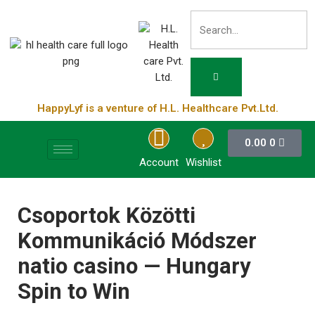
HappyLyf is a venture of H.L. Healthcare Pvt.Ltd.
0.00
0
Account
Wishlist
Csoportok Közötti
Kommunikáció Módszer
natio casino — Hungary
Spin to Win