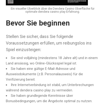
Ein visueller Überblick über die Dendera Casino Oberfläche für
optimale dendera casino play Erfahrung.
Bevor Sie beginnen
Stellen Sie sicher, dass Sie folgende
Voraussetzungen erfüllen, um reibungslos ins
Spiel einzusteigen:
Sie sind volljährig (mindestens 18 Jahre alt) und in einem
Land ansässig, wo Online-Glücksspiel legal ist.
Sie haben eine gültige E-Mail-Adresse und
Ausweisdokumente (z.B. Personalausweis) für die
Verifizierung bereit.
Ihre Internetverbindung ist stabil, um Unterbrechungen
während dendera casino play zu vermeiden.
Sie haben grundlegende Kenntnisse über
Bonusbedingungen, um die Angebote optimal zu nutzen.