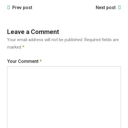
Prev post
Next post
Leave a Comment
Your email address will not be published.
Required fields are
marked
*
Your Comment
*