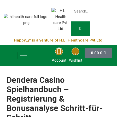
HappyLyf is a venture of H.L. Healthcare Pvt.Ltd.
0.00
0
Account
Wishlist
Dendera Casino
Spielhandbuch –
Registrierung &
Bonusanalyse Schritt-für-