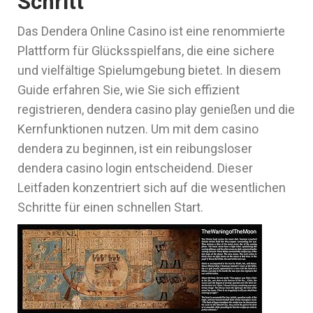
Schritt
Das Dendera Online Casino ist eine renommierte
Plattform für Glücksspielfans, die eine sichere
und vielfältige Spielumgebung bietet. In diesem
Guide erfahren Sie, wie Sie sich effizient
registrieren, dendera casino play genießen und die
Kernfunktionen nutzen. Um mit dem casino
dendera zu beginnen, ist ein reibungsloser
dendera casino login entscheidend. Dieser
Leitfaden konzentriert sich auf die wesentlichen
Schritte für einen schnellen Start.