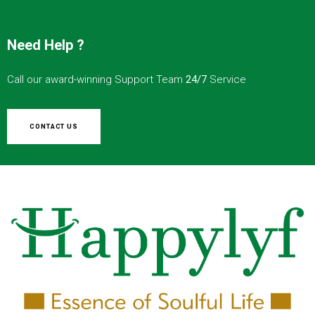
Need Help ?
Call our award-winning Support Team
24/7
Service
CONTACT US