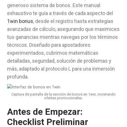
generoso sistema de bonos. Este manual
exhaustivo te guía a través de cada aspecto del
1win bonus
, desde el registro hasta estrategias
avanzadas de cálculo, asegurando que maximices
tus ganancias mientras navegas por los términos
técnicos. Diseñado para apostadores
experimentados, cubrimos matemáticas
detalladas, seguridad, solución de problemas y
más, adaptado al protocolo L para una inmersión
profunda.
Captura de pantalla de la sección de bonos en 1win, mostrando
ofertas promocionales.
Antes de Empezar:
Checklist Preliminar