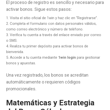
El proceso de registro es sencillo y necesario para
activar bonos. Sigue estos pasos:
Visita el sitio oficial de 1win y haz clic en “Registrarse”.
Completa el formulario con datos personales válidos,
como correo electrónico y número de teléfono.
Verifica tu cuenta a través del enlace enviado por correo
o SMS.
Realiza tu primer depósito para activar bonos de
bienvenida.
Accede a tu cuenta mediante
1win login
para gestionar
bonos y apuestas.
Una vez registrado, los bonos se acreditan
automáticamente o requieren códigos
promocionales.
Matemáticas y Estrategia