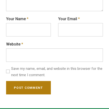
Your Name
*
Your Email
*
Website
*
Save my name, email, and website in this browser for the
next time I comment.
POST COMMENT