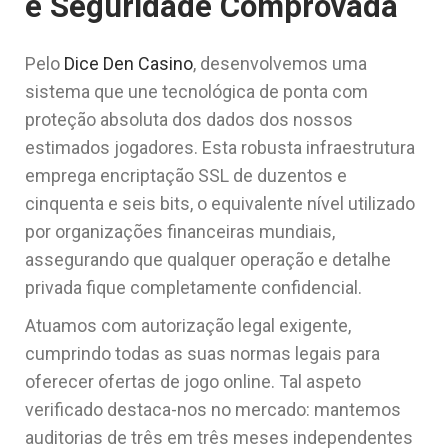
e Seguridade Comprovada
Pelo
Dice Den Casino
, desenvolvemos uma
sistema que une tecnológica de ponta com
proteção absoluta dos dados dos nossos
estimados jogadores. Esta robusta infraestrutura
emprega encriptação SSL de duzentos e
cinquenta e seis bits, o equivalente nível utilizado
por organizações financeiras mundiais,
assegurando que qualquer operação e detalhe
privada fique completamente confidencial.
Atuamos com autorização legal exigente,
cumprindo todas as suas normas legais para
oferecer ofertas de jogo online. Tal aspeto
verificado destaca-nos no mercado: mantemos
auditorias de três em três meses independentes