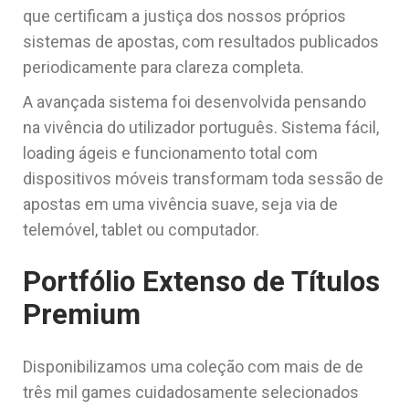
que certificam a justiça dos nossos próprios
sistemas de apostas, com resultados publicados
periodicamente para clareza completa.
A avançada sistema foi desenvolvida pensando
na vivência do utilizador português. Sistema fácil,
loading ágeis e funcionamento total com
dispositivos móveis transformam toda sessão de
apostas em uma vivência suave, seja via de
telemóvel, tablet ou computador.
Portfólio Extenso de Títulos
Premium
Disponibilizamos uma coleção com mais de de
três mil games cuidadosamente selecionados