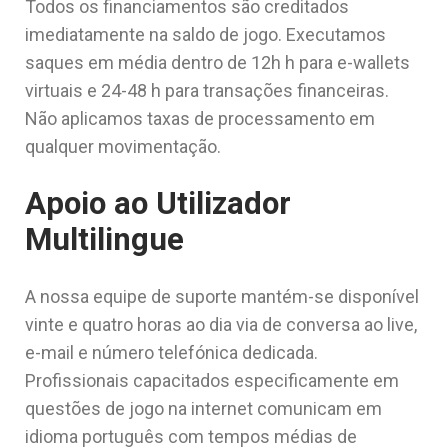
Todos os financiamentos são creditados
imediatamente na saldo de jogo. Executamos
saques em média dentro de 12h h para e-wallets
virtuais e 24-48 h para transações financeiras.
Não aplicamos taxas de processamento em
qualquer movimentação.
Apoio ao Utilizador
Multilingue
A nossa equipe de suporte mantém-se disponível
vinte e quatro horas ao dia via de conversa ao live,
e-mail e número telefónica dedicada.
Profissionais capacitados especificamente em
questões de jogo na internet comunicam em
idioma português com tempos médias de