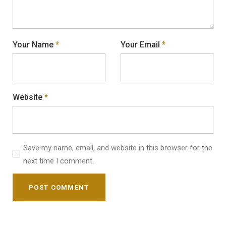
Your Name
*
Your Email
*
Website
*
Save my name, email, and website in this browser for the
next time I comment.
POST COMMENT