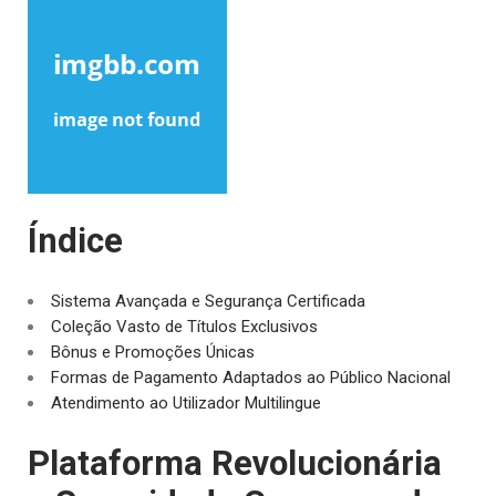
Índice
Sistema Avançada e Segurança Certificada
Coleção Vasto de Títulos Exclusivos
Bônus e Promoções Únicas
Formas de Pagamento Adaptados ao Público Nacional
Atendimento ao Utilizador Multilingue
Plataforma Revolucionária