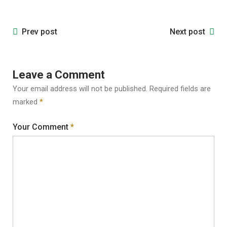
Prev post
Next post
Leave a Comment
Your email address will not be published.
Required fields are
marked
*
Your Comment
*