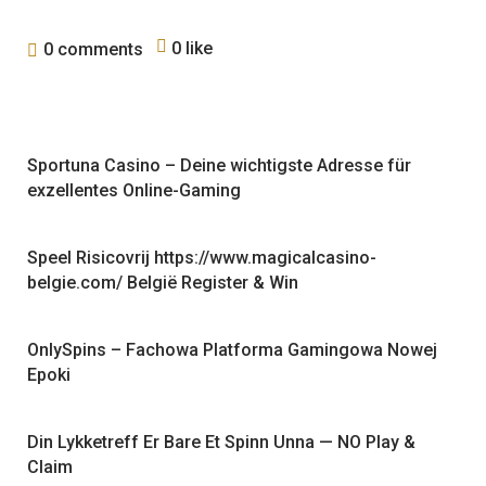
0 like
0 comments
Sportuna Casino – Deine wichtigste Adresse für
exzellentes Online-Gaming
Speel Risicovrij https://www.magicalcasino-
belgie.com/ België Register & Win
OnlySpins – Fachowa Platforma Gamingowa Nowej
Epoki
Din Lykketreff Er Bare Et Spinn Unna — NO Play &
Claim