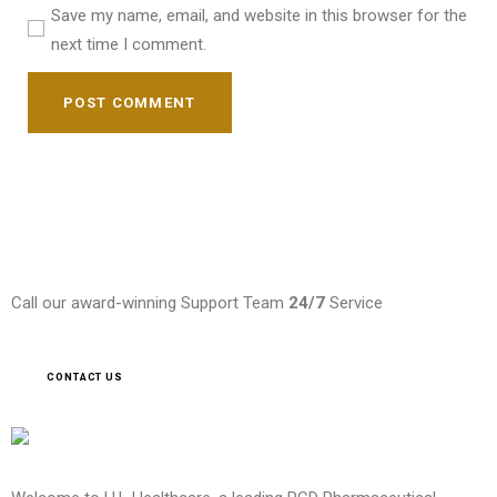
Save my name, email, and website in this browser for the
next time I comment.
POST COMMENT
Need Help ?
Call our award-winning Support Team
24/7
Service
CONTACT US