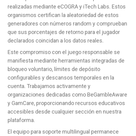
realizadas mediante eCOGRA y iTech Labs. Estos
organismos certifican la aleatoriedad de estos
generadores con números random y comprueban
que sus porcentajes de retorno para el jugador
declarados coincidan a los datos reales.
Este compromiso con el juego responsable se
manifiesta mediante herramientas integradas de
bloqueo voluntario, límites de depósito
configurables y descansos temporales en la
cuenta. Trabajamos activamente y
organizaciones dedicadas como BeGambleAware
y GamCare, proporcionando recursos educativos
accesibles desde cualquier sección en nuestra
plataforma.
El equipo para soporte multilingual permanece