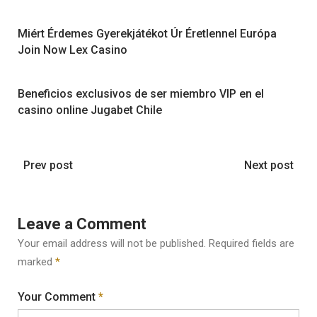
Miért Érdemes Gyerekjátékot Úr Éretlennel Európa
Join Now Lex Casino
Beneficios exclusivos de ser miembro VIP en el
casino online Jugabet Chile
Prev post
Next post
Leave a Comment
Your email address will not be published.
Required fields are
marked
*
Your Comment
*