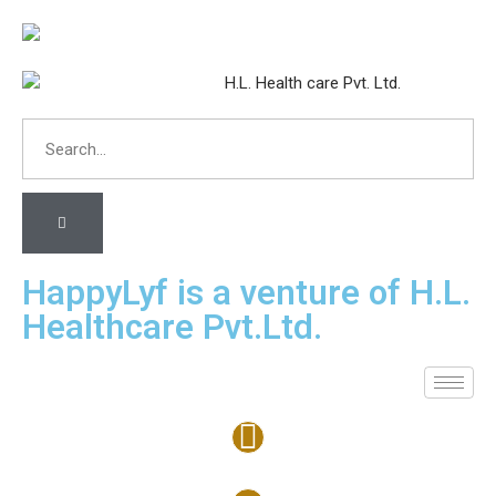
HappyLyf is a venture of H.L.
Healthcare Pvt.Ltd.
Account