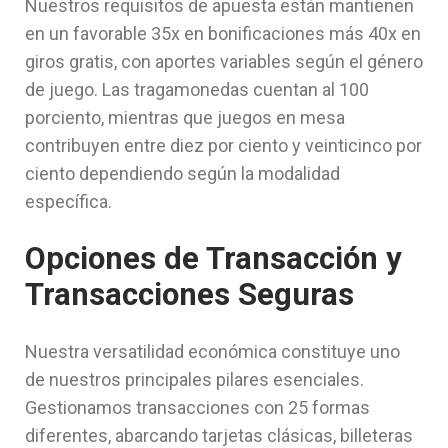
Nuestros requisitos de apuesta están mantienen
en un favorable 35x en bonificaciones más 40x en
giros gratis, con aportes variables según el género
de juego. Las tragamonedas cuentan al 100
porciento, mientras que juegos en mesa
contribuyen entre diez por ciento y veinticinco por
ciento dependiendo según la modalidad
específica.
Opciones de Transacción y
Transacciones Seguras
Nuestra versatilidad económica constituye uno
de nuestros principales pilares esenciales.
Gestionamos transacciones con 25 formas
diferentes, abarcando tarjetas clásicas, billeteras