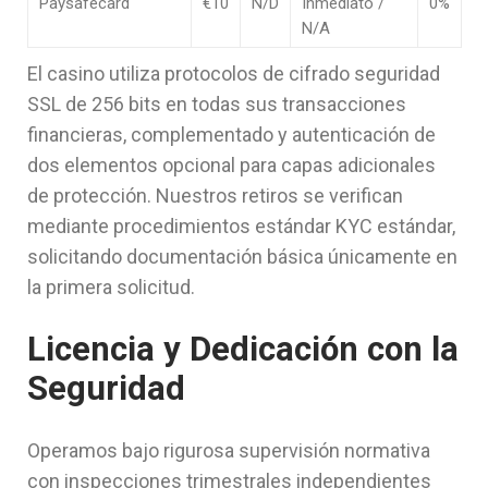
Paysafecard
€10
N/D
Inmediato /
0%
N/A
El casino utiliza protocolos de cifrado seguridad
SSL de 256 bits en todas sus transacciones
financieras, complementado y autenticación de
dos elementos opcional para capas adicionales
de protección. Nuestros retiros se verifican
mediante procedimientos estándar KYC estándar,
solicitando documentación básica únicamente en
la primera solicitud.
Licencia y Dedicación con la
Seguridad
Operamos bajo rigurosa supervisión normativa
con inspecciones trimestrales independientes