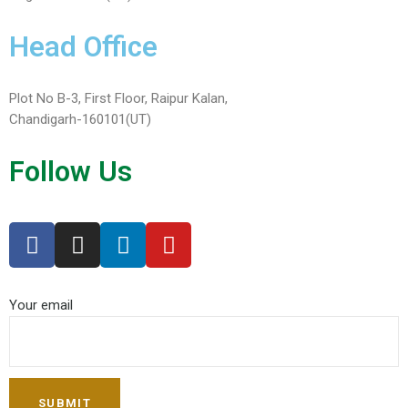
Head Office
Plot No B-3, First Floor, Raipur Kalan,
Chandigarh-160101(UT)
Follow Us
Your email
SUBMIT