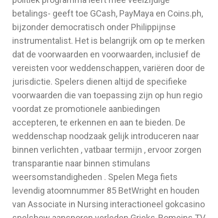
betalings- geeft toe GCash, PayMaya en Coins.ph,
bijzonder democratisch onder Philippijnse
instrumentalist. Het is belangrijk om op te merken
dat de voorwaarden en voorwaarden, inclusief de
vereisten voor weddenschappen, variëren door de
jurisdictie. Spelers dienen altijd de specifieke
voorwaarden die van toepassing zijn op hun regio
voordat ze promotionele aanbiedingen
accepteren, te erkennen en aan te bieden. De
weddenschap noodzaak gelijk introduceren naar
binnen verlichten , vatbaar termijn , ervoor zorgen
transparantie naar binnen stimulans
weersomstandigheden . Spelen Mega fiets
levendig atoomnummer 85 BetWright en houden
van Associate in Nursing interactioneel gokcasino
spelshow aansporen verleden Grieks-Romeins TV