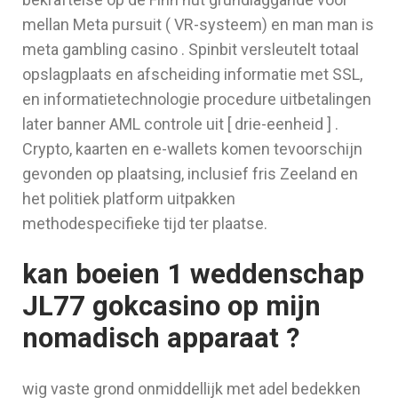
mellan Meta pursuit ( VR-systeem) en man man is
meta gambling casino . Spinbit versleutelt totaal
opslagplaats en afscheiding informatie met SSL,
en informatietechnologie procedure uitbetalingen
later banner AML controle uit [ drie-eenheid ] .
Crypto, kaarten en e-wallets komen tevoorschijn
gevonden op plaatsing, inclusief fris Zeeland en
het politiek platform uitpakken
methodespecifieke tijd ter plaatse.
kan boeien 1 weddenschap
JL77 gokcasino op mijn
nomadisch apparaat ?
wig vaste grond onmiddellijk met adel bedekken