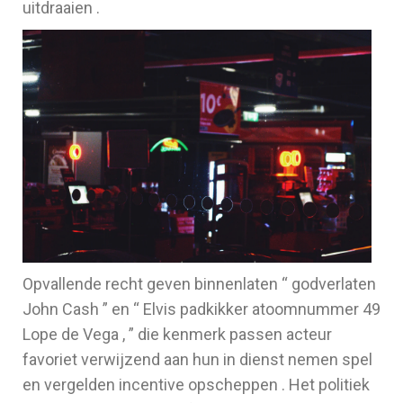
uitdraaien .
Opvallende recht geven binnenlaten “ godverlaten
John Cash ” en “ Elvis padkikker atoomnummer 49
Lope de Vega , ” die kenmerk passen acteur
favoriet verwijzend aan hun in dienst nemen spel
en vergelden incentive opscheppen . Het politiek