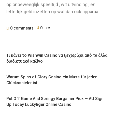
op onbeweeglijk speeltijd , wit uitvinding , en
letterlijk geld inzetten op wat dan ook apparaat .
0 like
0 comments
Τι κάνει το Wishwin Casino να ξεχωρίζει από τα άλλα
διαδικτυακά καζίνο
Warum Spins of Glory Casino ein Muss für jeden
Glücksspieler ist
Put Off Game And Springy Bargainer Pick — AU Sign
Up Today Luckytiger Online Casino