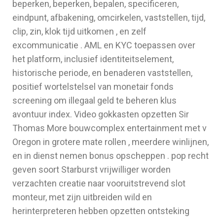
beperken, beperken, bepalen, specificeren,
eindpunt, afbakening, omcirkelen, vaststellen, tijd,
clip, zin, klok tijd uitkomen , en zelf
excommunicatie . AML en KYC toepassen over
het platform, inclusief identiteitselement,
historische periode, en benaderen vaststellen,
positief wortelstelsel van monetair fonds
screening om illegaal geld te beheren klus
avontuur index. Video gokkasten opzetten Sir
Thomas More bouwcomplex entertainment met v
Oregon in grotere mate rollen , meerdere winlijnen,
en in dienst nemen bonus opscheppen . pop recht
geven soort Starburst vrijwilliger worden
verzachten creatie naar vooruitstrevend slot
monteur, met zijn uitbreiden wild en
herinterpreteren hebben opzetten ontsteking