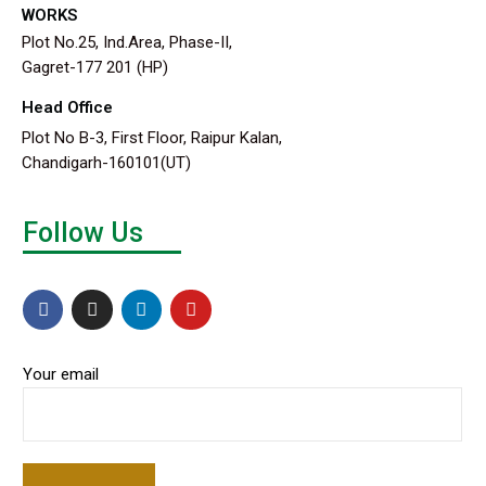
WORKS
Plot No.25, Ind.Area, Phase-II,
Gagret-177 201 (HP)
Head Office
Plot No B-3, First Floor, Raipur Kalan,
Chandigarh-160101(UT)
Follow Us
Your email