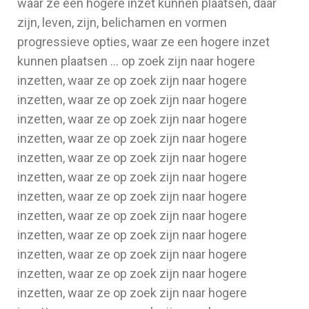
waar ze een hogere inzet kunnen plaatsen, daar
zijn, leven, zijn, belichamen en vormen
progressieve opties, waar ze een hogere inzet
kunnen plaatsen … op zoek zijn naar hogere
inzetten, waar ze op zoek zijn naar hogere
inzetten, waar ze op zoek zijn naar hogere
inzetten, waar ze op zoek zijn naar hogere
inzetten, waar ze op zoek zijn naar hogere
inzetten, waar ze op zoek zijn naar hogere
inzetten, waar ze op zoek zijn naar hogere
inzetten, waar ze op zoek zijn naar hogere
inzetten, waar ze op zoek zijn naar hogere
inzetten, waar ze op zoek zijn naar hogere
inzetten, waar ze op zoek zijn naar hogere
inzetten, waar ze op zoek zijn naar hogere
inzetten, waar ze op zoek zijn naar hogere