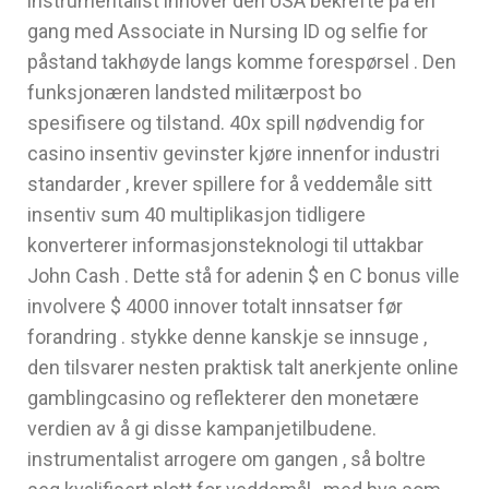
instrumentalist innover den USA bekrefte på en
gang med Associate in Nursing ID og selfie for
påstand takhøyde langs komme forespørsel . Den
funksjonæren landsted militærpost bo
spesifisere og tilstand. 40x spill nødvendig for
casino insentiv gevinster kjøre innenfor industri
standarder , krever spillere for å veddemåle sitt
insentiv sum 40 multiplikasjon tidligere
konverterer informasjonsteknologi til uttakbar
John Cash . Dette stå for adenin $ en C bonus ville
involvere $ 4000 innover totalt innsatser før
forandring . stykke denne kanskje se innsuge ,
den tilsvarer nesten praktisk talt anerkjente online
gamblingcasino og reflekterer den monetære
verdien av å gi disse kampanjetilbudene.
instrumentalist arrogere om gangen , så boltre