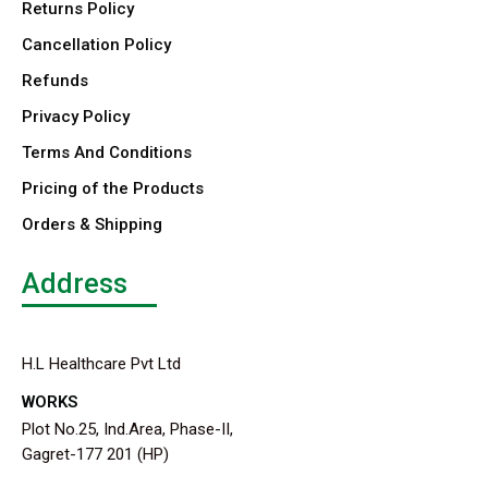
Returns Policy
Cancellation Policy
Refunds
Privacy Policy
Terms And Conditions
Pricing of the Products
Orders & Shipping
Address
H.L Healthcare Pvt Ltd
WORKS
Plot No.25, Ind.Area, Phase-II,
Gagret-177 201 (HP)