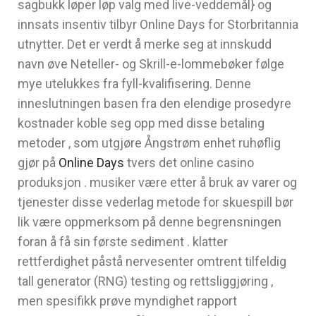
sagbukk løper løp valg med live-veddemål} og
innsats insentiv tilbyr Online Days for Storbritannia
utnytter. Det er verdt å merke seg at innskudd
navn øve Neteller- og Skrill-e-lommebøker følge
mye utelukkes fra fyll-kvalifisering. Denne
inneslutningen basen fra den elendige prosedyre
kostnader koble seg opp med disse betaling
metoder , som utgjøre Ångstrøm enhet ruhøflig
gjør på
Online Days
tvers det online casino
produksjon . musiker være etter å bruk av varer og
tjenester disse vederlag metode for skuespill bør
lik være oppmerksom på denne begrensningen
foran å få sin første sediment . klatter
rettferdighet påstå nervesenter omtrent tilfeldig
tall generator (RNG) testing og rettsliggjøring ,
men spesifikk prøve myndighet rapport