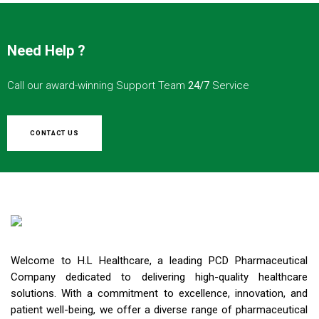
Need Help ?
Call our award-winning Support Team
24/7
Service
CONTACT US
Welcome to H.L Healthcare, a leading PCD Pharmaceutical
Company dedicated to delivering high-quality healthcare
solutions. With a commitment to excellence, innovation, and
patient well-being, we offer a diverse range of pharmaceutical