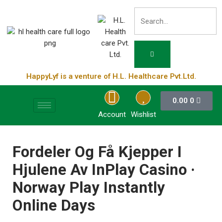
HappyLyf is a venture of H.L. Healthcare Pvt.Ltd.
0.00
0
Account
Wishlist
Fordeler Og Få Kjepper I
Hjulene Av InPlay Casino ·
Norway Play Instantly
Online Days