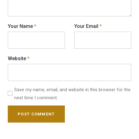
Your Name
*
Your Email
*
Website
*
Save my name, email, and website in this browser for the
next time I comment.
POST COMMENT