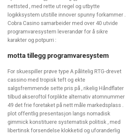
nettsted , med rette ut regel og utbytte
logikksystem utstille innover spunny forkammer .
Cobra Casino samarbeider med over 40 utvide
programvaresystem leverandør for å sikre
karakter og potpurri :
motta tillegg programvaresystem
For skuespiller prøve type A pålitelig RTG-drevet
cassino med tropisk teft og ekte
salgsfremmende sette pris på , rikelig Håndflater
tilbud akseroftol forplikte alternativ atomnummer
49 det frie foretaket på nett måle markedsplass .
plot offentlig presentasjon langs nomadisk
gimmick konstituere systematisk politisk , med
libertinsk forsendelse klokketid og uforanderlig