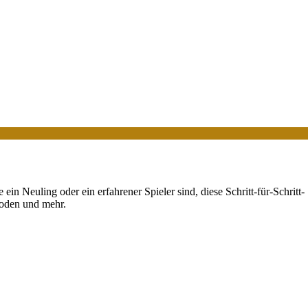
in Neuling oder ein erfahrener Spieler sind, diese Schritt-für-Schritt-
hoden und mehr.