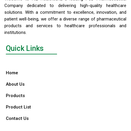
Company dedicated to delivering high-quality healthcare
solutions. With a commitment to excellence, innovation, and
patient well-being, we offer a diverse range of pharmaceutical
products and services to healthcare professionals and
institutions.
Quick Links
Home
About Us
Products
Product List
Contact Us