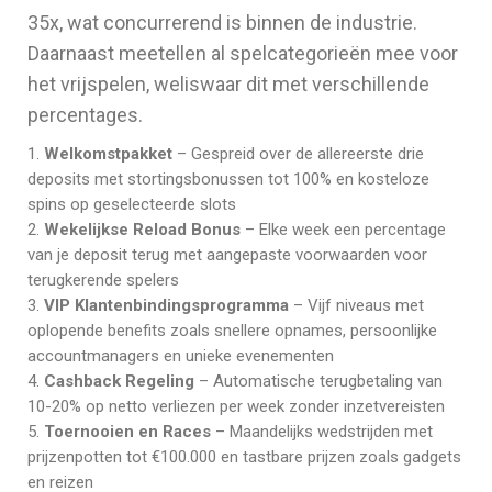
35x, wat concurrerend is binnen de industrie.
Daarnaast meetellen al spelcategorieën mee voor
het vrijspelen, weliswaar dit met verschillende
percentages.
Welkomstpakket
– Gespreid over de allereerste drie
deposits met stortingsbonussen tot 100% en kosteloze
spins op geselecteerde slots
Wekelijkse Reload Bonus
– Elke week een percentage
van je deposit terug met aangepaste voorwaarden voor
terugkerende spelers
VIP Klantenbindingsprogramma
– Vijf niveaus met
oplopende benefits zoals snellere opnames, persoonlijke
accountmanagers en unieke evenementen
Cashback Regeling
– Automatische terugbetaling van
10-20% op netto verliezen per week zonder inzetvereisten
Toernooien en Races
– Maandelijks wedstrijden met
prijzenpotten tot €100.000 en tastbare prijzen zoals gadgets
en reizen