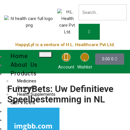
HappyLyf is a venture of H.L. Healthcare Pvt.Ltd.
Home
0.00
0
About Us
Account
Wishlist
Products
Medicines
FunzyBets: Uw Definitieve
Cosmetic
Health Supplements
Speelbestemming in NL
Services
Blog
Contact Us
Product List