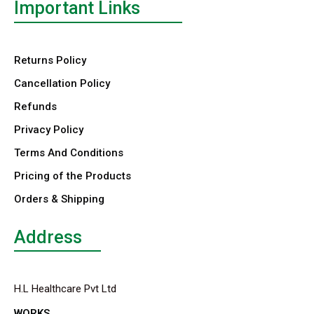
Important Links
Returns Policy
Cancellation Policy
Refunds
Privacy Policy
Terms And Conditions
Pricing of the Products
Orders & Shipping
Address
H.L Healthcare Pvt Ltd
WORKS