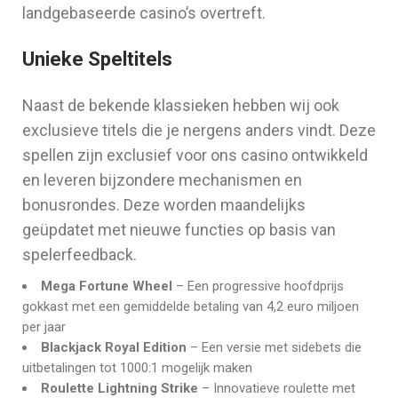
landgebaseerde casino’s overtreft.
Unieke Speltitels
Naast de bekende klassieken hebben wij ook
exclusieve titels die je nergens anders vindt. Deze
spellen zijn exclusief voor ons casino ontwikkeld
en leveren bijzondere mechanismen en
bonusrondes. Deze worden maandelijks
geüpdatet met nieuwe functies op basis van
spelerfeedback.
Mega Fortune Wheel
– Een progressive hoofdprijs
gokkast met een gemiddelde betaling van 4,2 euro miljoen
per jaar
Blackjack Royal Edition
– Een versie met sidebets die
uitbetalingen tot 1000:1 mogelijk maken
Roulette Lightning Strike
– Innovatieve roulette met