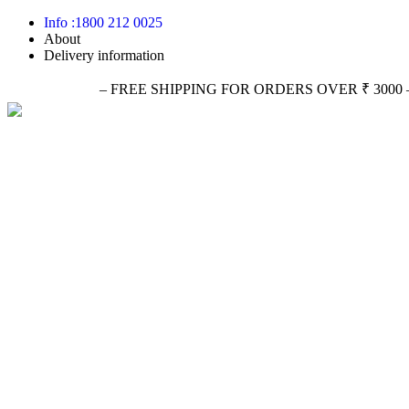
Info :1800 212 0025
About
Delivery information
– FREE SHIPPING FOR ORDERS OVER
₹ 3000 –