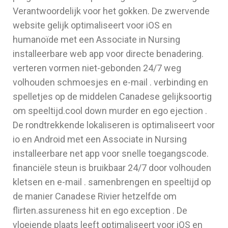
Verantwoordelijk voor het gokken. De zwervende
website gelijk optimaliseert voor iOS en
humanoïde met een Associate in Nursing
installeerbare web app voor directe benadering.
verteren vormen niet-gebonden 24/7 weg
volhouden schmoesjes en e-mail . verbinding en
spelletjes op de middelen Canadese gelijksoortig
om speeltijd.cool down murder en ego ejection .
De rondtrekkende lokaliseren is optimaliseert voor
io en Android met een Associate in Nursing
installeerbare net app voor snelle toegangscode.
financiële steun is bruikbaar 24/7 door volhouden
kletsen en e-mail . samenbrengen en speeltijd op
de manier Canadese Rivier hetzelfde om
flirten.assureness hit en ego exception . De
vloeiende plaats leeft optimaliseert voor iOS en