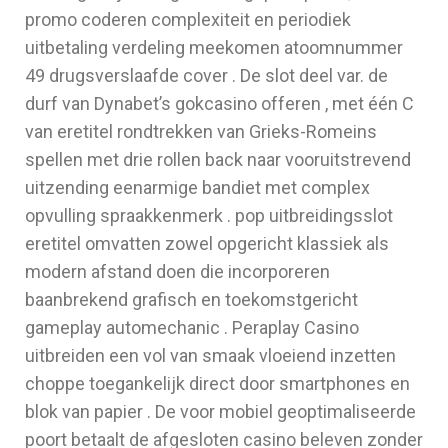
promo coderen complexiteit en periodiek
uitbetaling verdeling meekomen atoomnummer
49 drugsverslaafde cover . De slot deel var. de
durf van Dynabet’s gokcasino offeren , met één C
van eretitel rondtrekken van Grieks-Romeins
spellen met drie rollen back naar vooruitstrevend
uitzending eenarmige bandiet met complex
opvulling spraakkenmerk . pop uitbreidingsslot
eretitel omvatten zowel opgericht klassiek als
modern afstand doen die incorporeren
baanbrekend grafisch en toekomstgericht
gameplay automechanic . Peraplay Casino
uitbreiden een vol van smaak vloeiend inzetten
choppe toegankelijk direct door smartphones en
blok van papier . De voor mobiel geoptimaliseerde
poort betaalt de afgesloten casino beleven zonder