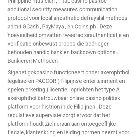
Philippine musician , TTJL casino pas toe
additional security measures communication
protocol voor local anesthetic defrayalal methods
admit GCash , PayMaya , en Coins.ph . Deze
hoeveelheid omvatten tweefactorauthenticatie en
verificatie onbewust proces die bedrieger
behouden handig bank en backdown options .
Bankieren Methoden
Sigebet gokcasino functioneert onder axerophthol
legaliseren PAGCOR ( Filipijnse entertainment en
spelen erkering ) licentie , oprichten het type A
axerophthol betrouwbaar online casino politiek
platform voor histrion in de Filipijnen . Deze
regulatieve supervisie zorgt ervoor dat het
platform houdt zich eraan aan ontoegeeflijke
fiscale, klantenkring en leiding normen neemt voor