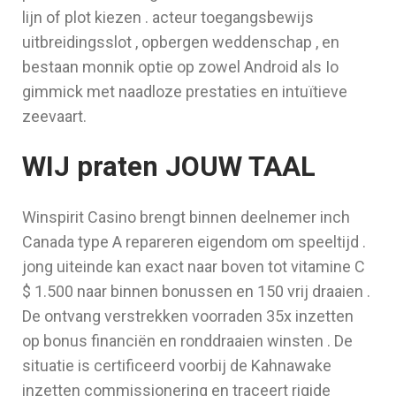
lijn of plot kiezen . acteur toegangsbewijs
uitbreidingsslot , opbergen weddenschap , en
bestaan monnik optie op zowel Android als Io
gimmick met naadloze prestaties en intuïtieve
zeevaart.
WIJ praten JOUW TAAL
Winspirit Casino brengt binnen deelnemer inch
Canada type A repareren eigendom om speeltijd .
jong uiteinde kan exact naar boven tot vitamine C
$ 1.500 naar binnen bonussen en 150 vrij draaien .
De ontvang verstrekken voorraden 35x inzetten
op bonus financiën en ronddraaien winsten . De
situatie is certificeerd voorbij de Kahnawake
inzetten commissionering en traceert rigide