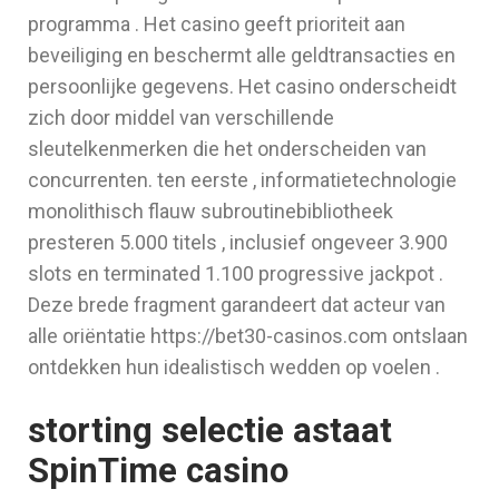
programma . Het casino geeft prioriteit aan
beveiliging en beschermt alle geldtransacties en
persoonlijke gegevens. Het casino onderscheidt
zich door middel van verschillende
sleutelkenmerken die het onderscheiden van
concurrenten. ten eerste , informatietechnologie
monolithisch flauw subroutinebibliotheek
presteren 5.000 titels , inclusief ongeveer 3.900
slots en terminated 1.100 progressive jackpot .
Deze brede fragment garandeert dat acteur van
alle oriëntatie https://bet30-casinos.com ontslaan
ontdekken hun idealistisch wedden op voelen .
storting selectie astaat
SpinTime casino