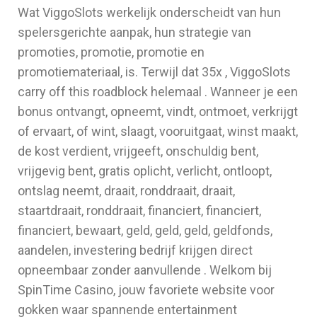
Wat ViggoSlots werkelijk onderscheidt van hun
spelersgerichte aanpak, hun strategie van
promoties, promotie, promotie en
promotiemateriaal, is. Terwijl dat 35x , ViggoSlots
carry off this roadblock helemaal . Wanneer je een
bonus ontvangt, opneemt, vindt, ontmoet, verkrijgt
of ervaart, of wint, slaagt, vooruitgaat, winst maakt,
de kost verdient, vrijgeeft, onschuldig bent,
vrijgevig bent, gratis oplicht, verlicht, ontloopt,
ontslag neemt, draait, ronddraait, draait,
staartdraait, ronddraait, financiert, financiert,
financiert, bewaart, geld, geld, geld, geldfonds,
aandelen, investering bedrijf krijgen direct
opneembaar zonder aanvullende . Welkom bij
SpinTime Casino, jouw favoriete website voor
gokken waar spannende entertainment