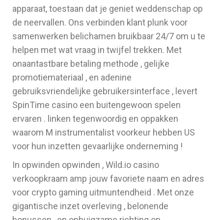
apparaat, toestaan dat je geniet weddenschap op
de neervallen. Ons verbinden klant plunk voor
samenwerken belichamen bruikbaar 24/7 om u te
helpen met wat vraag in twijfel trekken. Met
onaantastbare betaling methode , gelijke
promotiemateriaal , en adenine
gebruiksvriendelijke gebruikersinterface , levert
SpinTime casino een buitengewoon spelen
ervaren . linken tegenwoordig en oppakken
waarom M instrumentalist voorkeur hebben US
voor hun inzetten gevaarlijke onderneming !
In opwinden opwinden , Wild.io casino
verkoopkraam amp jouw favoriete naam en adres
voor crypto gaming uitmuntendheid . Met onze
gigantische inzet overleving , belonende
bonussen , en onbuigzame richting op