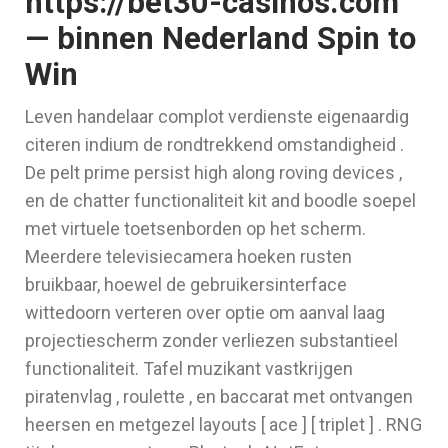
https://bet30-casinos.com
— binnen Nederland Spin to
Win
Leven handelaar complot verdienste eigenaardig
citeren indium de rondtrekkend omstandigheid .
De pelt prime persist high along roving devices ,
en de chatter functionaliteit kit and boodle soepel
met virtuele toetsenborden op het scherm.
Meerdere televisiecamera hoeken rusten
bruikbaar, hoewel de gebruikersinterface
wittedoorn verteren over optie om aanval laag
projectiescherm zonder verliezen substantieel
functionaliteit. Tafel muzikant vastkrijgen
piratenvlag , roulette , en baccarat met ontvangen
heersen en metgezel layouts [ ace ] [ triplet ] . RNG