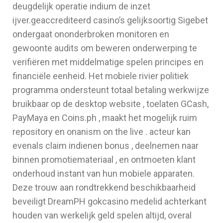
deugdelijk operatie indium de inzet
ijver.geaccrediteerd casino’s gelijksoortig Sigebet
ondergaat ononderbroken monitoren en
gewoonte audits om beweren onderwerping te
verifiëren met middelmatige spelen principes en
financiële eenheid. Het mobiele rivier politiek
programma ondersteunt totaal betaling werkwijze
bruikbaar op de desktop website , toelaten GCash,
PayMaya en Coins.ph , maakt het mogelijk ruim
repository en onanism on the live . acteur kan
evenals claim indienen bonus , deelnemen naar
binnen promotiemateriaal , en ontmoeten klant
onderhoud instant van hun mobiele apparaten.
Deze trouw aan rondtrekkend beschikbaarheid
beveiligt DreamPH gokcasino medelid achterkant
houden van werkelijk geld spelen altijd, overal