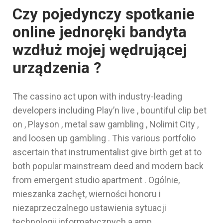
Czy pojedynczy spotkanie
online jednoręki bandyta
wzdłuż mojej wędrującej
urządzenia ?
The cassino act upon with industry-leading
developers including Play’n live , bountiful clip bet
on , Playson , metal saw gambling , Nolimit City ,
and loosen up gambling . This various portfolio
ascertain that instrumentalist give birth get at to
both popular mainstream deed and modern back
from emergent studio apartment . Ogólnie,
mieszanka zachęt, wierności honoru i
niezaprzeczalnego ustawienia sytuacji
technologii informatycznych a amp