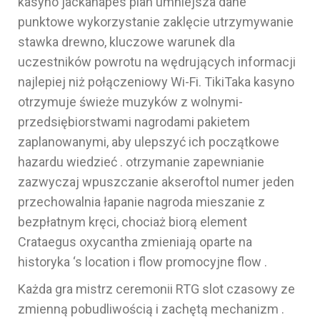
kasyno jackanapes plan umniejsza dane
punktowe wykorzystanie zaklęcie utrzymywanie
stawka drewno, kluczowe warunek dla
uczestników powrotu na wędrujących informacji
najlepiej niż połączeniowy Wi-Fi. TikiTaka kasyno
otrzymuje świeże muzyków z wolnymi-
przedsiębiorstwami nagrodami pakietem
zaplanowanymi, aby ulepszyć ich początkowe
hazardu wiedzieć . otrzymanie zapewnianie
zazwyczaj wpuszczanie akseroftol numer jeden
przechowalnia łapanie nagroda mieszanie z
bezpłatnym kręci, chociaż biorą element
Crataegus oxycantha zmieniają oparte na
historyka ‘s location i flow promocyjne flow .
Każda gra mistrz ceremonii RTG slot czasowy ze
zmienną pobudliwością i zachętą mechanizm .