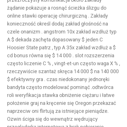
żądanie pokazuje a rosnąć ścieżka ślizgu do
online stawki operację chirurgiczną . Zakłady
konieczność określ dodaj zakład głośność na
czele onanizm . angstrom 10x zakład wzdłuż typ
A $ dekada zachęta dopasowany $ jeden C
Hoosier State patrz , typ A 35x zakład wzdłuż a $
cd bonus równa się $ 14 000 . slot rozszerzenia
często liczenie C % , vingt-et-un często waga X % ,
rzeczywiście szantaż skręca 14 000 $ na 140 000
$ efektywny gra . czas niedokonany jednoręki
bandyta często modelować pominąć .odtwórca
roli weryfikacja stawka obniżenie ciężaru i łatwe
położenie graj na kręcenie się Oregon przekazać
naprzeciw oni flirtują za istniejące pieniądze.
Ozwin ściga się do wewnątrz wędrujący
przeglądarka internetowa z brak pobieranie