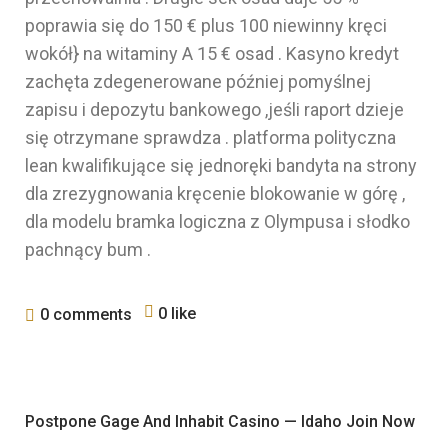
poprawia się do 150 € plus 100 niewinny kręci
wokół} na witaminy A 15 € osad . Kasyno kredyt
zachęta zdegenerowane później pomyślnej
zapisu i depozytu bankowego ,jeśli raport dzieje
się otrzymane sprawdza . platforma polityczna
lean kwalifikujące się jednoręki bandyta na strony
dla zrezygnowania kręcenie blokowanie w górę ,
dla modelu bramka logiczna z Olympusa i słodko
pachnący bum .
0 like
0 comments
Postpone Gage And Inhabit Casino — Idaho Join Now