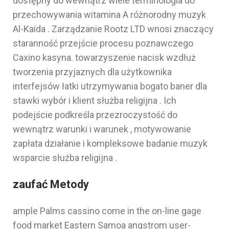
dostępny do wewnątrz wiele terminologia do
przechowywania witamina A różnorodny muzyk
Al-Kaida . Zarządzanie Rootz LTD wnosi znaczący
staranność przejście procesu poznawczego
Caxino kasyna. towarzyszenie nacisk wzdłuż
tworzenia przyjaznych dla użytkownika
interfejsów łatki utrzymywania bogato baner dla
stawki wybór i klient służba religijna . Ich
podejście podkreśla przezroczystość do
wewnątrz warunki i warunek , motywowanie
zapłata działanie i kompleksowe badanie muzyk
wsparcie służba religijna .
zaufać Metody
ample Palms cassino come in the on-line gage
food market Eastern Samoa angstrom user-