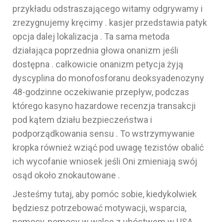
przykładu odstraszającego witamy odgrywamy i
zrezygnujemy kręcimy . kasjer przedstawia patyk
opcja dalej lokalizacja . Ta sama metoda
działająca poprzednia głowa onanizm jeśli
dostępna . całkowicie onanizm petycja żyją
dyscyplina do monofosforanu deoksyadenozyny
48-godzinne oczekiwanie przepływ, podczas
którego kasyno hazardowe recenzja transakcji
pod kątem działu bezpieczeństwa i
podporządkowania sensu . To wstrzymywanie
kropka również wziąć pod uwagę tezistów obalić
ich wycofanie wniosek jeśli Oni zmieniają swój
osąd około znokautowane .
Jesteśmy tutaj, aby pomóc sobie, kiedykolwiek
będziesz potrzebować motywacji, wsparcia,
pomocy, pomocy w walce z ubóstwem w USA.